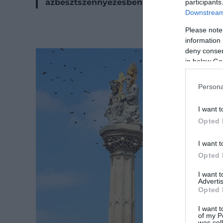
azbesztszennyezésben potenciálisan érint
participants
Downstream 
Please note
information 
deny consent
in below Go
Persona
I want t
Opted 
I want t
Opted 
I want 
Advertis
Opted 
I want t
of my P
was col