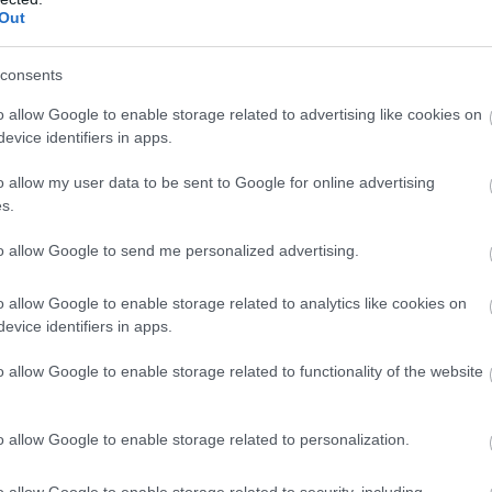
Out
consents
o allow Google to enable storage related to advertising like cookies on
evice identifiers in apps.
o allow my user data to be sent to Google for online advertising
s.
Fotó:
Tupungato, Shutterstock
to allow Google to send me personalized advertising.
mzeti parkok igazgatóságait kérdezték meg arról,
ndulók által használt más utakról, amelyek érintettek
o allow Google to enable storage related to analytics like cookies on
evice identifiers in apps.
égi Nemzeti Park Igazgatóság
jelezte, hogy a
o allow Google to enable storage related to functionality of the website
annak azbeszttel szennyezett turistautak. Ez magába
 Pál Dél-dunántúli Kéktúra egy-egy, összesen
o allow Google to enable storage related to personalization.
mint további harminc kilométert más turistautakon.
o allow Google to enable storage related to security, including