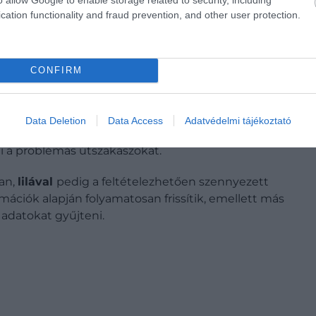
cation functionality and fraud prevention, and other user protection.
CONFIRM
rszágon, amit soha ne vigyünk haza
Data Deletion
Data Access
Adatvédelmi tájékoztató
 Szövetség munkatársai térinformatikai rendszerben
i a problémás útszakaszokat.
tan,
lilával
pedig a feltételezhetően szennyezett
rmációk alapján folyamatosan frissítik, emellett más
 adatokat gyűjteni.