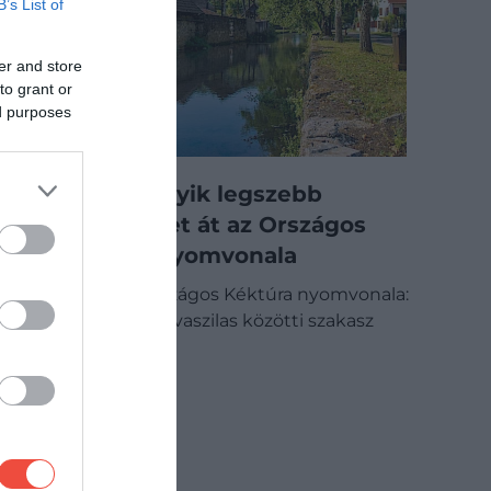
B’s List of
er and store
to grant or
ed purposes
Az ország egyik legszebb
völgyén vezet át az Országos
Kéktúra új nyomvonala
Módosult az Országos Kéktúra nyomvonala:
a Putnok és Bódvaszilas közötti szakasz
2026 június…
OUTDOOR