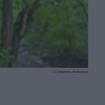
Fotó:
csikiphoto, Shutterstock