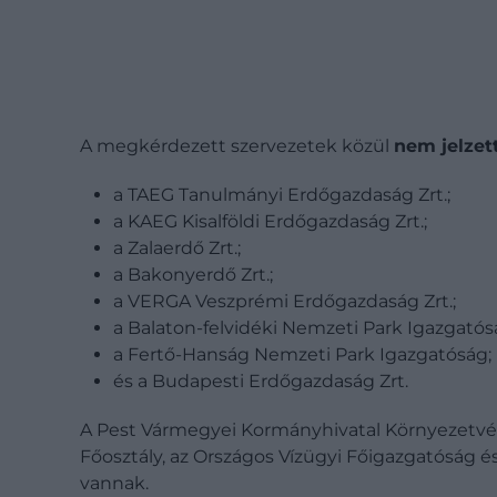
A megkérdezett szervezetek közül
nem jelzet
a TAEG Tanulmányi Erdőgazdaság Zrt.;
a KAEG Kisalföldi Erdőgazdaság Zrt.;
a Zalaerdő Zrt.;
a Bakonyerdő Zrt.;
a VERGA Veszprémi Erdőgazdaság Zrt.;
a Balaton-felvidéki Nemzeti Park Igazgatós
a Fertő-Hanság Nemzeti Park Igazgatóság;
és a Budapesti Erdőgazdaság Zrt.
A Pest Vármegyei Kormányhivatal Környezetvé
Főosztály, az Országos Vízügyi Főigazgatóság é
vannak.