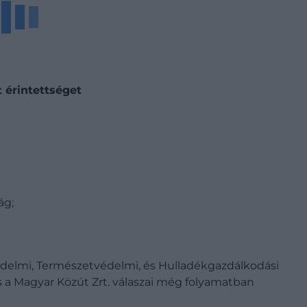
t érintettséget
ág;
delmi, Természetvédelmi, és Hulladékgazdálkodási
s a Magyar Közút Zrt. válaszai még folyamatban