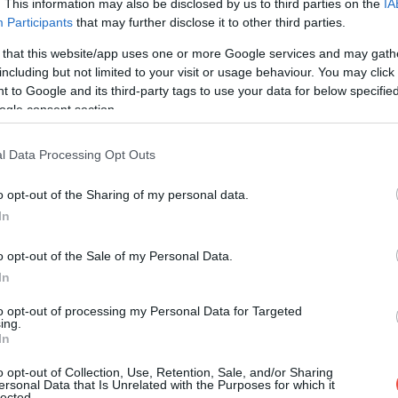
ett utak feltérképezését.
. This information may also be disclosed by us to third parties on the
IA
Participants
that may further disclose it to other third parties.
 that this website/app uses one or more Google services and may gath
including but not limited to your visit or usage behaviour. You may click 
 to Google and its third-party tags to use your data for below specifi
ogle consent section.
l Data Processing Opt Outs
o opt-out of the Sharing of my personal data.
In
o opt-out of the Sale of my Personal Data.
In
to opt-out of processing my Personal Data for Targeted
ing.
In
o opt-out of Collection, Use, Retention, Sale, and/or Sharing
ersonal Data that Is Unrelated with the Purposes for which it
lected.