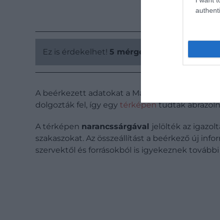
authenti
Ez is érdekelhet!
5 mérgező növény Magyaro
A beérkezett adatokat a Magyar Természetjáró
dolgozták fel, így egy
térképen
tudták ábrázoln
A térképen
narancssárgával
jelölték az igazol
szakaszokat. Az összeállítást a beérkező új info
szervektől és forrásokból is igyekeznek további