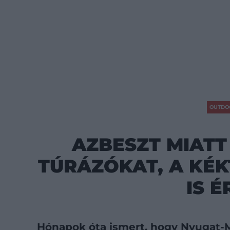
OUTDO
AZBESZT MIATT
TÚRÁZÓKAT, A KÉ
IS É
Hónapok óta ismert, hogy Nyugat-