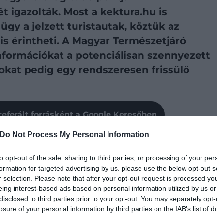
t igazolták. Most a kektura.hu is
ügy a jelzett turistautak, köztük az
is érintheti. A Magyar Természetjáró
nformációkat a potenciálisan szennyezett
zokat pedig egy rendszeresen frissülő
referált forrásként a Google Keresőben
Do Not Process My Personal Information
gat-Magyarországra azbeszttartalmú kőzúzalék érkezett
szélyes anyagot elsősorban útépítéshez használták, a
to opt-out of the sale, sharing to third parties, or processing of your per
akra, közterületekre, parkolókba és erdészeti utakra
formation for targeted advertising by us, please use the below opt-out s
yanúja, hogy egyes turistautakon is jelen lehet.
r selection. Please note that after your opt-out request is processed y
eing interest-based ads based on personal information utilized by us or
disclosed to third parties prior to your opt-out. You may separately opt-
járó Szövetség ezért megkezdte az
losure of your personal information by third parties on the IAB’s list of