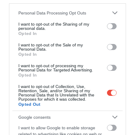
third parties.
becslések
szerint populációjuk az elmúlt 15 évben
Please note that this website/app uses one or more Google
például közel 50 százalékkal csökkent.
Personal Data Processing Opt Outs
services and may gather and store information including but
not limited to your visit or usage behaviour. You may click to
I want to opt-out of the Sharing of my
personal data.
grant or deny consent to Google and its third-party tags to
Opted In
use your data for below specified purposes in below Google
consent section.
I want to opt-out of the Sale of my
Personal Data.
Opted In
Legalább nem ők a legokosabbak:
Veszélyes és
intelligens: megdöbbentő, mire képes a világ
I want to opt-out of processing my
Personal Data for Targeted Advertising.
legokosabb kígyófaja
Opted In
I want to opt-out of Collection, Use,
Retention, Sale, and/or Sharing of my
Personal Data that Is Unrelated with the
Purposes for which it was collected.
Opted Out
Google consents
I want to allow Google to enable storage
related to advertising like cookies on web or