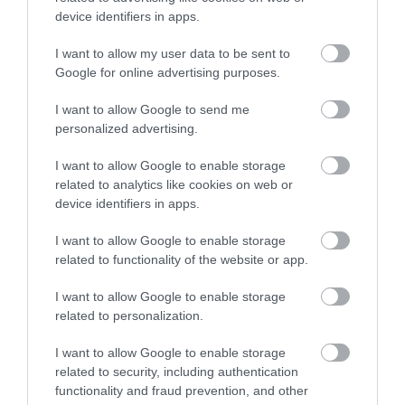
device identifiers in apps.
I want to allow my user data to be sent to
Google for online advertising purposes.
Ehhez mondjuk hozzájárul az is, hogy
I want to allow Google to send me
megnövekedett az
illegális vadászok
száma is, a
personalized advertising.
kígyókat ugyanis igencsak borsos áron értékesítik –
egy kígyóért például akár 10-30 ezer amerikai
I want to allow Google to enable storage
dollárt, tehát nagyjából
3,5-10,5 millió forintot
is
related to analytics like cookies on web or
elkérhetnek. És hogy miért vadásszák őket
device identifiers in apps.
egyáltalán? Egyrészt ritkaságuk miatt a
gyűjtők
I want to allow Google to enable storage
számára felbecsülhetetlen vonzerővel bírnak, és
related to functionality of the website or app.
mivel a faj védett befogása pedig illegális, ezért a
feketepiaci értéke
is magas. Másrészről viszont
I want to allow Google to enable storage
mérge a kutatók számára is fontos eszköz lehet az
related to personalization.
új gyógyszerek fejlesztéséhez – természetesen a
tudósok hivatalos úton is beszerezhetik, de néha
I want to allow Google to enable storage
„egyszerűbb” engedély nélkül hozzájutni.
related to security, including authentication
functionality and fraud prevention, and other