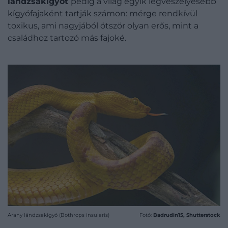
lándzsakígyót
pedig a világ egyik legveszélyesebb
kígyófajaként tartják számon: mérge rendkívül
toxikus, ami nagyjából ötször olyan erős, mint a
családhoz tartozó más fajoké.
Arany lándzsakígyó (Bothrops insularis)
Fotó:
Badrudin15, Shutterstock