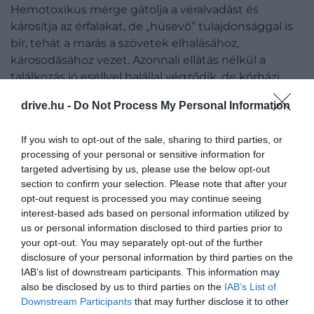
Hemotoxikus mérge gátolja a véralvadást és
károsítja az érfalakat, de „húsevő” tulajdonsággal is
bír, tehát a marás a szövetek elhalásához,
károsodásához vezet. Azonnali ellátás nélkül a
találkozás jó eséllyel halállal végződik, de kórházi
kezelés esetén is 3-5 százaléknyi eshetőség van arra,
drive.hu -
Do Not Process My Personal Information
hogy valaki belehal a mérgezésbe.
If you wish to opt-out of the sale, sharing to third parties, or
Emiatt érhető is, hogy a
hatóságok szigorúan
processing of your personal or sensitive information for
megtiltották
a sziget látogatását, ahova jelenleg
targeted advertising by us, please use the below opt-out
csak kutatók léphetnek be. Esetenként a
brazil
section to confirm your selection. Please note that after your
haditengerészet
katonái számára is megengedik a
opt-out request is processed you may continue seeing
belépést, mivel karban kell tartaniuk a szigeten
interest-based ads based on personal information utilized by
található világítótornyot. A fákon élő kígyók
us or personal information disclosed to third parties prior to
jellemzően madarakkal táplálkoznak, ám mivel a
your opt-out. You may separately opt-out of the further
disclosure of your personal information by third parties on the
madarak közül is egyre kevesebben fordulnak meg
IAB’s list of downstream participants. This information may
a szigeten, valamint az itt megpihenő szárnyasok
also be disclosed by us to third parties on the
IAB’s List of
támadás esetén azonnal tovább is repülnek, ezért
Downstream Participants
that may further disclose it to other
fennmaradásuk egyre inkább veszélyeztetett – a