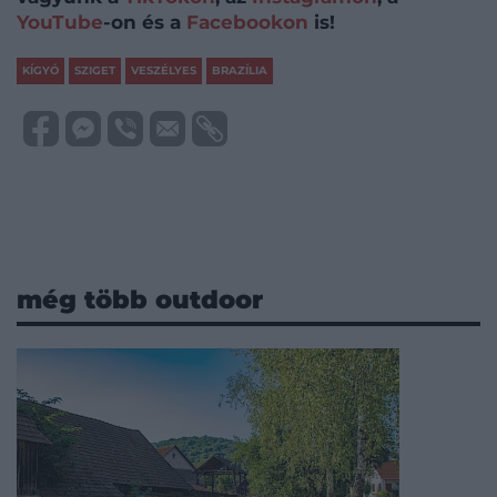
YouTube
-on és a
Facebookon
is!
KÍGYÓ
SZIGET
VESZÉLYES
BRAZÍLIA
még több outdoor