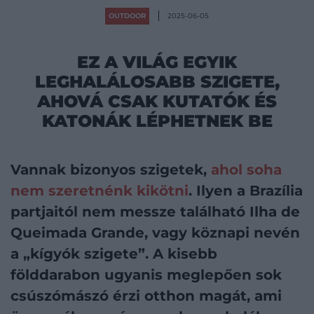
OUTDOOR
2025-06-05
EZ A VILÁG EGYIK
LEGHALÁLOSABB SZIGETE,
AHOVÁ CSAK KUTATÓK ÉS
KATONÁK LÉPHETNEK BE
Vannak bizonyos szigetek,
ahol soha
nem szeretnénk kikötni
. Ilyen a Brazília
partjaitól nem messze található Ilha de
Queimada Grande, vagy köznapi nevén
a „kígyók szigete”. A kisebb
földdarabon ugyanis meglepően sok
csúszómászó érzi otthon magát, ami