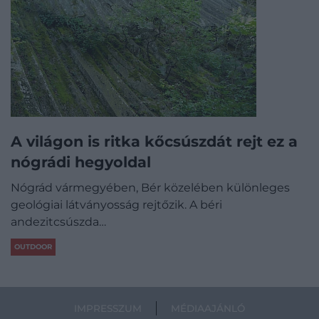
A világon is ritka kőcsúszdát rejt ez a
nógrádi hegyoldal
Nógrád vármegyében, Bér közelében különleges
geológiai látványosság rejtőzik. A béri
andezitcsúszda…
OUTDOOR
IMPRESSZUM
MÉDIAAJÁNLÓ