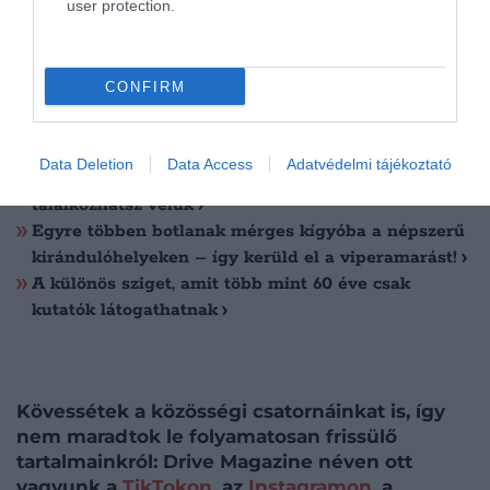
user protection.
Olvasd el ezt is!
A világ legnagyobb kígyófaját találhatták meg az
CONFIRM
Amazonas mélyén
Bevállalnád? 7 úti cél, ahol hemzsegnek a mérges
kígyók
Data Deletion
Data Access
Adatvédelmi tájékoztató
Több mérges kígyó is tekereg Magyarországon – itt
találkozhatsz velük
Egyre többen botlanak mérges kígyóba a népszerű
kirándulóhelyeken – így kerüld el a viperamarást!
A különös sziget, amit több mint 60 éve csak
kutatók látogathatnak
Kövessétek a közösségi csatornáinkat is, így
nem maradtok le folyamatosan frissülő
tartalmainkról: Drive Magazine néven ott
vagyunk a
TikTokon
, az
Instagramon
, a