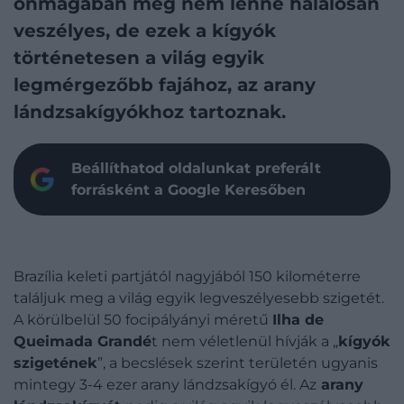
önmagában még nem lenne halálosan
veszélyes, de ezek a kígyók
történetesen a világ egyik
legmérgezőbb fajához, az arany
lándzsakígyókhoz tartoznak.
Beállíthatod oldalunkat preferált
forrásként a Google Keresőben
Brazília keleti partjától nagyjából 150 kilométerre
találjuk meg a világ egyik legveszélyesebb szigetét.
A körülbelül 50 focipályányi méretű
Ilha de
Queimada Grandé
t nem véletlenül hívják a „
kígyók
szigetének
”, a becslések szerint területén ugyanis
mintegy 3-4 ezer arany lándzsakígyó él. Az
arany