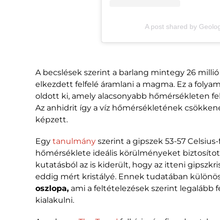
A post shared by Geol
A becslések szerint a barlang mintegy 26 millió 
elkezdett felfelé áramlani a magma. Ez a folyam
oldott ki, amely alacsonyabb hőmérsékleten fel
Az anhidrit így a víz hőmérsékletének csökkené
képzett.
Egy
tanulmány
szerint a gipszek 53-57 Celsius-
hőmérséklete ideális körülményeket biztosítot
kutatásból az is kiderült, hogy az itteni gipsz
eddig mért kristályé. Ennek tudatában külön
oszlopa,
ami a feltételezések szerint legalább f
kialakulni.