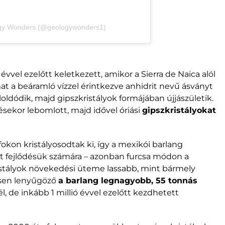
ogy Wonders (@geologywonders1)
évvel ezelőtt keletkezett, amikor a Sierra de Naica alól
at a beáramló vízzel érintkezve anhidrit nevű ásványt
oldódik, majd gipszkristályok formájában újjászületik.
sekor lebomlott, majd idővel óriási
gipszkristályokat
fokon kristályosodtak ki, így a mexikói barlang
t fejlődésük számára – azonban furcsa módon a
kristályok növekedési üteme lassabb, mint bármely
ösen lenyűgöző
a barlang legnagyobb, 55 tonnás
él, de inkább 1 millió évvel ezelőtt kezdhetett