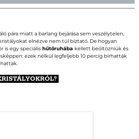
ó pára miatt a barlang bejárása sem veszélytelen,
 kristályokat elnézve nem túl bíztató. De hogyan
r is egy speciális
hűtőruhába
kellett beöltözniük és
ásképpen: ezek nélkül legfeljebb 10 percig bírhatták
lhattak.
KRISTÁLYOKRÓL?