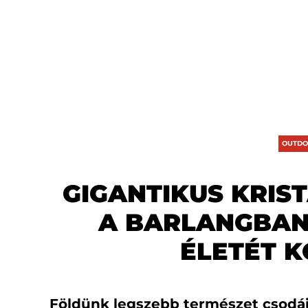
OUTDO
GIGANTIKUS KRIS
A BARLANGBAN,
ÉLETÉT 
Földünk legszebb természet csodái g