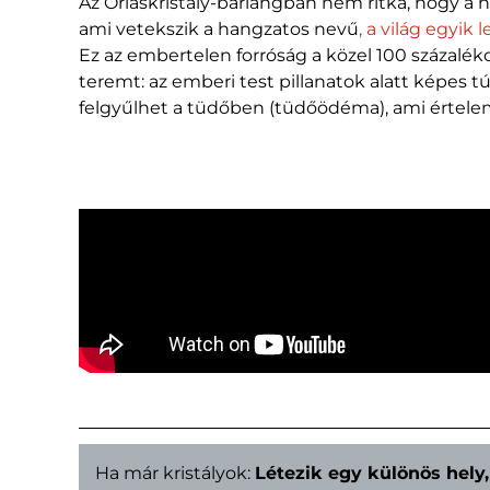
Az Óriáskristály-barlangban nem ritka, hogy a
ami vetekszik a hangzatos nevű
, a világ egyik
Ez az embertelen forróság a közel 100 százalé
teremt: az emberi test pillanatok alatt képes t
felgyűlhet a tüdőben (tüdőödéma), ami értele
Ha már kristályok:
Létezik egy különös hely