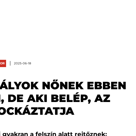
OR
2025-06-18
TÁLYOK NŐNEK EBBEN
 DE AKI BELÉP, AZ
KOCKÁZTATJA
yakran a felszín alatt rejtőznek: