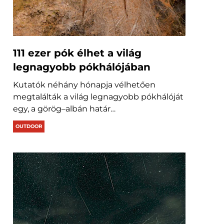
111 ezer pók élhet a világ
legnagyobb pókhálójában
Kutatók néhány hónapja vélhetően
megtalálták a világ legnagyobb pókhálóját
egy, a görög–albán határ…
OUTDOOR