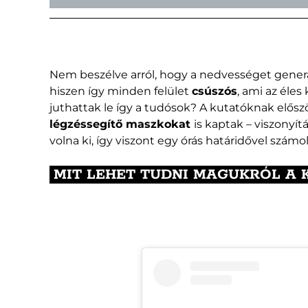
Nem beszélve arról, hogy a nedvességet generál
hiszen így minden felület
csúszós
, ami az éles
juthattak le így a tudósok? A kutatóknak előszö
légzéssegítő maszkokat
is kaptak – viszonyít
volna ki, így viszont egy órás határidővel számo
MIT LEHET TUDNI MAGUKRÓL A 