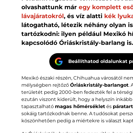
olvashattunk már
egy komplett eső
lávajáratokról
, és víz alatti
kék lyuk
látogatható, létezik néhány olyan i
tartózkodni: ilyen például Mexikó h
kapcsolódó Óriáskristály-barlang is
Beállíthatod oldalunkat p
Mexikó északi részén, Chihuahua városától ne
mélységben rejtőző
Óriáskristály-barlangot
.
területét pedig 2000-ben fedezték fel a térsé
ezután viszont kiderült, hogy a helyszín inkább
tapasztalható
magas hőmérséklet
és
páratar
sokáig tartózkodnak benne. A tudósokat persze
köszönhetően pedig a miértekre is választ kap