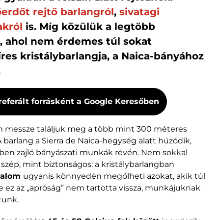
erdőt rejtő barlangról
,
sivatagi
akról
is. Míg közülük a legtöbb
s, ahol nem érdemes túl sokat
íres kristálybarlangja, a Naica-bányához
.
referált forrásként a Google Keresőben
m messze találjuk meg a több mint 300 méteres
 A barlang a Sierra de Naica-hegység alatt húzódik,
gben zajló bányászati munkák révén. Nem sokkal
 szép, mint biztonságos: a kristálybarlangban
talom
ugyanis könnyedén megölheti azokat, akik túl
 ez az „apróság” nem tartotta vissza, munkájuknak
tunk.