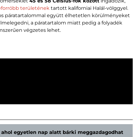
 hőmérséklet
45 és 58 Celsius-fok között
ingadozik,
 leforróbb területének
tartott kaliforniai Halál-völggyel.
kos páratartalommal együtt élhetetlen körülményeket
úlmelegedni, a páratartalom miatt pedig a folyadék
mszerűen végzetes lehet.
, ahol egyetlen nap alatt bárki meggazdagodhat