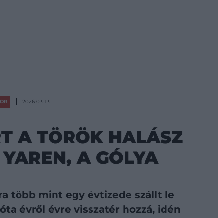
OR
2026-03-13
RT A TÖRÖK HALÁSZ
YAREN, A GÓLYA
a több mint egy évtizede szállt le
óta évről évre visszatér hozzá, idén