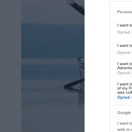
Persona
I want t
Opted 
I want t
Opted 
I want 
Advertis
Opted 
I want t
of my P
was col
Opted 
Google 
I want t
web or d