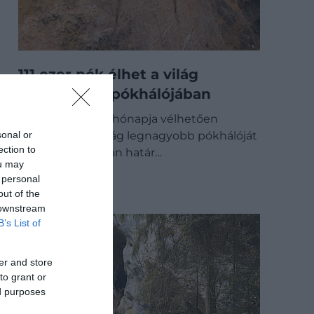
111 ezer pók élhet a világ
legnagyobb pókhálójában
Kutatók néhány hónapja vélhetően
sonal or
megtalálták a világ legnagyobb pókhálóját
ection to
egy, a görög–albán határ…
ou may
OUTDOOR
 personal
out of the
 downstream
B’s List of
er and store
to grant or
ed purposes