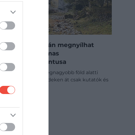
Évtizedek után megnyílhat
Erdély hatalmas
barlanglabirintusa
Románia egyik legnagyobb föld alatti
rendszere évtizedeken át csak kutatók és
tapasztalt…
OUTDOOR