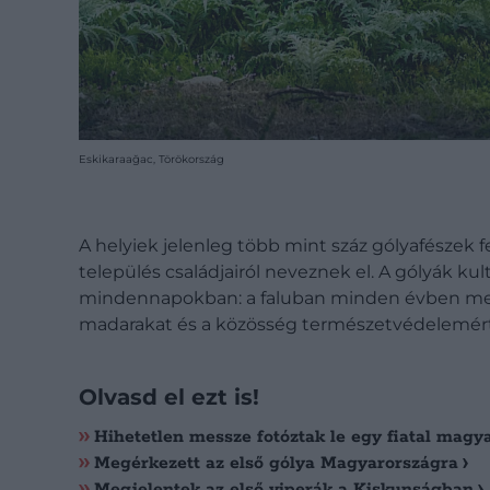
Eskikaraağac, Törökország
A helyiek jelenleg több mint száz gólyafészek
település családjairól neveznek el. A gólyák ku
mindennapokban: a faluban minden évben megr
madarakat és a közösség természetvédelemért t
Olvasd el ezt is!
Hihetetlen messze fotóztak le egy fiatal magya
Megérkezett az első gólya Magyarországra
Megjelentek az első viperák a Kiskunságban