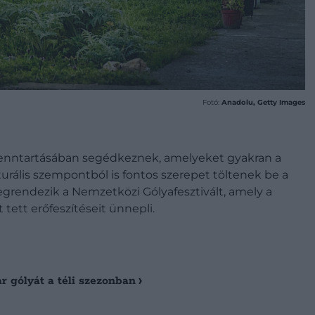
Fotó:
Anadolu, Getty Images
 fenntartásában segédkeznek, amelyeket gyakran a
lturális szempontból is fontos szerepet töltenek be a
endezik a Nemzetközi Gólyafesztivált, amely a
ett erőfeszítéseit ünnepli.
r gólyát a téli szezonban