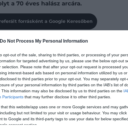
yt a 70 éves halász arcára.
referált forrásként a Google Keresőben
 hálóját vetette a Törökország északnyugati részén
Do Not Process My Personal Information
 fehér gólya. A madár nem repült tovább, Yilmaz pedig
díjas férfi és a később Yaren névre keresztelt gólya
to opt-out of the sale, sharing to third parties, or processing of your per
formation for targeted advertising by us, please use the below opt-out s
r selection. Please note that after your opt-out request is processed y
eing interest-based ads based on personal information utilized by us or
eléséből a Bursa melletti Eskikaraağaç falujába.
disclosed to third parties prior to your opt-out. You may separately opt-
ét tette a csónaknál.
losure of your personal information by third parties on the IAB’s list of
. This information may also be disclosed by us to third parties on the
IA
Participants
that may further disclose it to other third parties.
 that this website/app uses one or more Google services and may gath
including but not limited to your visit or usage behaviour. You may click 
 to Google and its third-party tags to use your data for below specifi
ogle consent section.