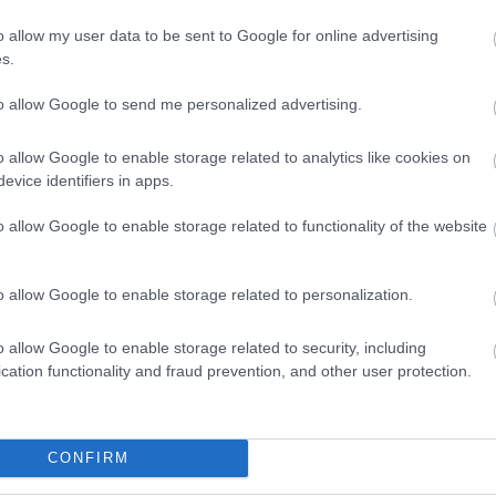
o allow my user data to be sent to Google for online advertising
Fotó:
Anadolu, Getty Images
s.
15-én érkezett meg, idén azonban korábban tért vissza,
to allow Google to send me personalized advertising.
 számít, hiszen ilyen korán még egyszer sem érkezett
o allow Google to enable storage related to analytics like cookies on
evice identifiers in apps.
a az Európai Gólyafalvak Hálózatának. A település az
 szakaszán fekszik, így a helyiek minden évben
o allow Google to enable storage related to functionality of the website
 égen.
o allow Google to enable storage related to personalization.
o allow Google to enable storage related to security, including
cation functionality and fraud prevention, and other user protection.
edszer tért vissza sérült párjához Szofi, a fehér
CONFIRM