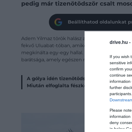
pedig már tizenötödször csalt mosol
Beállíthatod oldalunkat p
Adem Yilmaz török halász annak idején éppen a
drive.hu -
fekvő Uluabat-tóban, amikor leszállt mellé egy
megkínálta egy-egy hallal. Itt kezdődött a nyug
If you wish 
barátsága, amely egészen napjainkig tart.
sensitive in
confirm you
continue se
A gólya idén tizenötödször tért vissza tel
information 
Miután elfoglalta fészkét, rögtön tisztelet
further disc
participants
Downstream 
Please note
information 
deny consent
in below Go