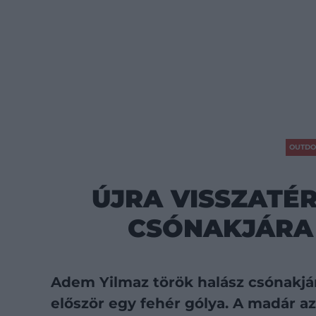
OUTDO
ÚJRA VISSZATÉ
CSÓNAKJÁRA 
Adem Yilmaz török halász csónakjár
először egy fehér gólya. A madár az