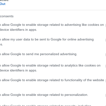
 post on Instagram
Out
consents
o allow Google to enable storage related to advertising like cookies on
evice identifiers in apps.
o allow my user data to be sent to Google for online advertising
s.
to allow Google to send me personalized advertising.
endly Travel (@family_friendly_travel)
o allow Google to enable storage related to analytics like cookies on
evice identifiers in apps.
o allow Google to enable storage related to functionality of the website
k le, de 1917-ben, 1956-ban és 1982-86 között is
n az elefántcsontokból készült szobrokon keresztül az
o allow Google to enable storage related to personalization.
kkantak a kutatók. Közülük kiemelkednek a hírhedt
g a közeli
Iráklion régészeti múzeumában
pihennek.
o allow Google to enable storage related to security, including