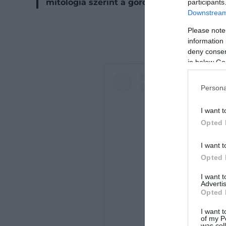
mitológia szerint a görög istenek atyja, Ze
participants
Downstream 
Please note
information 
deny consent
in below Go
Persona
I want t
Opted 
I want t
Opted 
I want 
Advertis
Opted 
I want t
of my P
was col