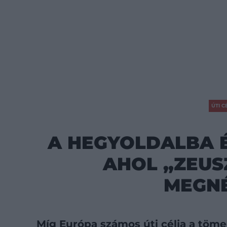
ÚTI C
A HEGYOLDALBA É
AHOL „ZEUS
MEGN
Míg Európa számos úti célja a töm