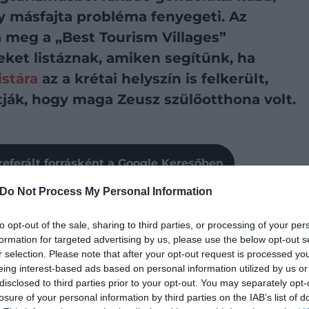
gy másfajta probléma fenyegeti. Az
a meg a „Best Tourism Villages”
eket listáznak, amiken segítünk, ha
istára
az a krétai helyszín is felkerült,
tják, hogy maga Zeusz szülőotthona volt.
referált forrásként a Google Keresőben
Do Not Process My Personal Information
epén találunk rá
Anogia
festői falujára. A település a
sságban helyezkedik el, és van egy különleges oka
to opt-out of the sale, sharing to third parties, or processing of your per
i Világszervezetének idei „Best Tourism Villages”
formation for targeted advertising by us, please use the below opt-out s
r selection. Please note that after your opt-out request is processed y
eing interest-based ads based on personal information utilized by us or
disclosed to third parties prior to your opt-out. You may separately opt-
n Ideon Antron néven ismert barlang, ahol a
losure of your personal information by third parties on the IAB’s list of