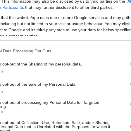
usz született.
. This information may also be disclosed by us to third parties on the
IA
Participants
that may further disclose it to other third parties.
 that this website/app uses one or more Google services and may gath
including but not limited to your visit or usage behaviour. You may click 
 to Google and its third-party tags to use your data for below specifi
ogle consent section.
l Data Processing Opt Outs
o opt-out of the Sharing of my personal data.
In
o opt-out of the Sale of my Personal Data.
In
to opt-out of processing my Personal Data for Targeted
ing.
In
o opt-out of Collection, Use, Retention, Sale, and/or Sharing
ersonal Data that Is Unrelated with the Purposes for which it
lected.