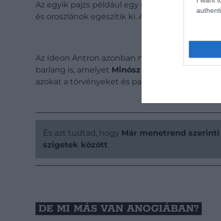
Az egyik pajzs például egy sast ábrázol, ami eg
authenti
és oroszlánok egészítik ki. A másik pajzson egy 
Az Ideon Antron azonban nemcsak Zeusz miatt
barlang is, amelyet
Minósz király
annak idején 
azokat a törvényeket és parancsokat, amelyekk
És azt tudtad, hogy
Már menetrend szerinti 
szigetek között
DE MI MÁS VAN ANOGIÁBAN?