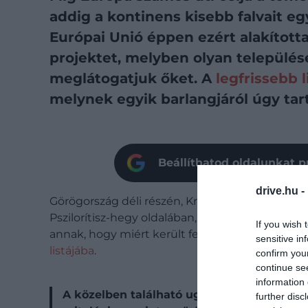
addig a kontinens kisebb falvait e
Európai Unió éppen ezért alakított
projektet, melyben olyan település
meglátogatjuk őket. A
legfrissebb l
melynek egyik barlangjáról úgy tar
Beállíthatod oldalunkat p
drive.hu -
Görögország déli részén, Kréta szigetének köz
Pszilorítisz-hegy oldalában, 700 méteres maga
If you wish 
annak, hogy miért került fel az ENSZ Turisztika
sensitive in
listájába
.
confirm you
continue se
information 
A közelben található ugyanis a hivatalosa
further disc