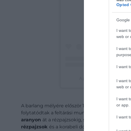
View this
Opted 
Google 
I want t
web or d
I want t
purpose
I want 
A post shared by Family Fri
I want t
web or d
I want t
or app.
A barlang mélyére először 1884-ben merészkedte
folytatódtak a feltárási munkálatok. Belsejébe
I want t
aranyon
át a rézpajzsokig, számos leletre bu
rézpajzsok
és a korabeli dobok, melyek jelenle
I want t