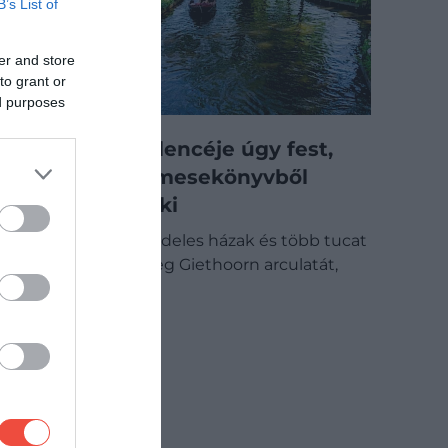
B’s List of
er and store
to grant or
ed purposes
Hollandia Velencéje úgy fest,
mintha egy mesekönyvből
lépett volna ki
Csatornák, nádfedeles házak és több tucat
híd határozza meg Giethoorn arculatát,
amelyet sokan…
ÚTI CÉL