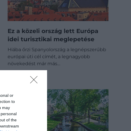
Ez a közeli ország lett Európa
idei turisztikai meglepetése
Hiába őrzi Spanyolország a legnépszerűbb
európai úti cél címét, a legnagyobb
növekedést már más…
ÚTI CÉL
sonal or
ection to
ou may
 personal
out of the
 downstream