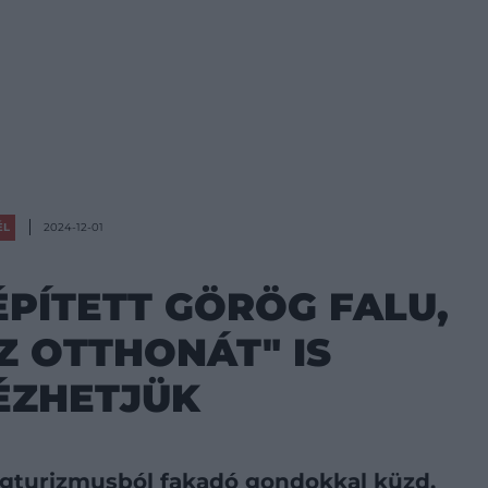
ÉL
2024-12-01
PÍTETT GÖRÖG FALU,
Z OTTHONÁT" IS
ÉZHETJÜK
egturizmusból fakadó gondokkal küzd,