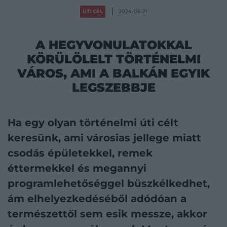
ÚTI CÉL
2024-06-21
A HEGYVONULATOKKAL
KÖRÜLÖLELT TÖRTÉNELMI
VÁROS, AMI A BALKÁN EGYIK
LEGSZEBBJE
Ha egy olyan történelmi úti célt
keresünk, ami városias jellege miatt
csodás épületekkel, remek
éttermekkel és megannyi
programlehetőséggel büszkélkedhet,
ám elhelyezkedéséből adódóan a
természettől sem esik messze, akkor