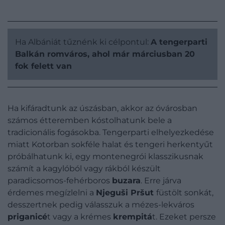
Ha Albániát tűznénk ki célpontul:
A tengerparti
Balkán romváros, ahol már márciusban 20
fok felett van
Ha kifáradtunk az úszásban, akkor az óvárosban
számos étteremben kóstolhatunk bele a
tradicionális fogásokba. Tengerparti elhelyezkedése
miatt Kotorban sokféle halat és tengeri herkentyűt
próbálhatunk ki, egy montenegrói klasszikusnak
számít a kagylóból vagy rákból készült
paradicsomos-fehérboros
buzara
. Erre járva
érdemes megízlelni a
Njeguši Pršut
füstölt sonkát,
desszertnek pedig válasszuk a mézes-lekváros
priganicé
t vagy a krémes
krempitá
t. Ezeket persze