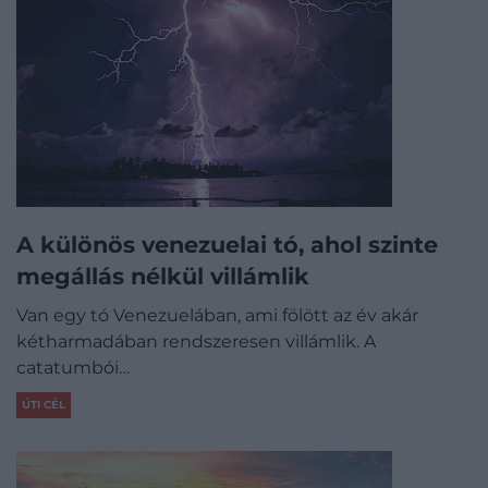
A különös venezuelai tó, ahol szinte
megállás nélkül villámlik
Van egy tó Venezuelában, ami fölött az év akár
kétharmadában rendszeresen villámlik. A
catatumbói…
ÚTI CÉL