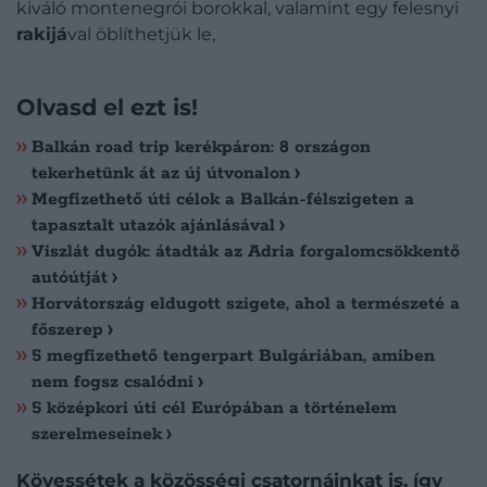
kiváló montenegrói borokkal, valamint egy felesnyi
rakijá
val öblíthetjük le,
Olvasd el ezt is!
Balkán road trip kerékpáron: 8 országon
tekerhetünk át az új útvonalon
Megfizethető úti célok a Balkán-félszigeten a
tapasztalt utazók ajánlásával
Viszlát dugók: átadták az Adria forgalomcsökkentő
autóútját
Horvátország eldugott szigete, ahol a természeté a
főszerep
5 megfizethető tengerpart Bulgáriában, amiben
nem fogsz csalódni
5 középkori úti cél Európában a történelem
szerelmeseinek
Kövessétek a közösségi csatornáinkat is, így