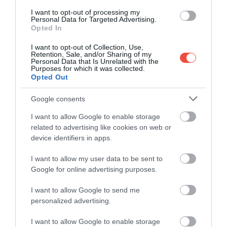
I want to opt-out of processing my
Personal Data for Targeted Advertising.
Opted In
I want to opt-out of Collection, Use,
Retention, Sale, and/or Sharing of my
Personal Data that Is Unrelated with the
Purposes for which it was collected.
Opted Out
Google consents
I want to allow Google to enable storage
Fotó:
Shutterstock
related to advertising like cookies on web or
device identifiers in apps.
Persze Kotorban a strandolásról sem kell
lemondanunk: a város mentén számos tengerpart
I want to allow my user data to be sent to
várja a pihenni vágyó turistákat. Kotorhoz
Google for online advertising purposes.
legközelebb az apró kavicsos parttal rendelkező
Kotor Beach
található, de a
Galebova stijená
ért
I want to allow Google to send me
sem kell sokat sétálnunk. Nagyjából 20 percnyi
personalized advertising.
vezetésre található
Plavi Horizonti Plažán
fehér
I want to allow Google to enable storage
homokos partszakaszon napozhatunk, a kicsit