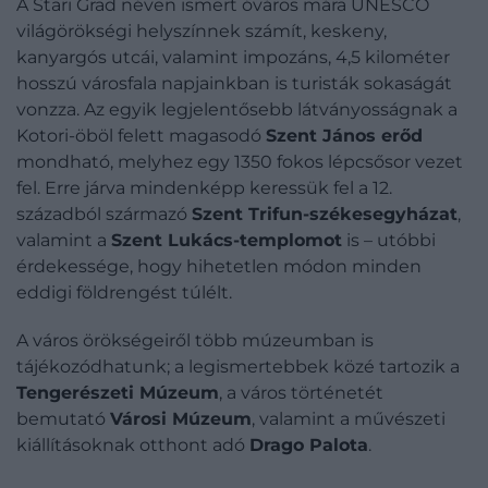
A Stari Grad néven ismert óváros mára UNESCO
világörökségi helyszínnek számít, keskeny,
kanyargós utcái, valamint impozáns, 4,5 kilométer
hosszú városfala napjainkban is turisták sokaságát
vonzza. Az egyik legjelentősebb látványosságnak a
Kotori-öböl felett magasodó
Szent János erőd
mondható, melyhez egy 1350 fokos lépcsősor vezet
fel. Erre járva mindenképp keressük fel a 12.
századból származó
Szent Trifun-székesegyházat
,
valamint a
Szent Lukács-templomot
is – utóbbi
érdekessége, hogy hihetetlen módon minden
eddigi földrengést túlélt.
A város örökségeiről több múzeumban is
tájékozódhatunk; a legismertebbek közé tartozik a
Tengerészeti Múzeum
, a város történetét
bemutató
Városi Múzeum
, valamint a művészeti
kiállításoknak otthont adó
Drago Palota
.