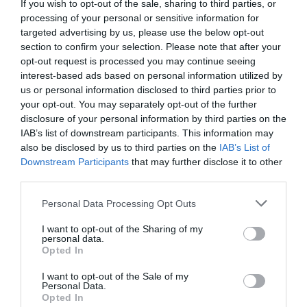
If you wish to opt-out of the sale, sharing to third parties, or
egyik leghíresebb montenegrói költő és filozófus
processing of your personal or sensitive information for
volt, de egy ideig ő volt Montenegró
targeted advertising by us, please use the below opt-out
hercegpüspöke is.
section to confirm your selection. Please note that after your
opt-out request is processed you may continue seeing
Ugyanúgy megmászhatjuk a belvárostól nyugatra
interest-based ads based on personal information utilized by
található
Vrmac
ot is, ahonnan elképesztő kilátás
us or personal information disclosed to third parties prior to
nyílik a Kotori-öbölre és a környező településekre.
your opt-out. You may separately opt-out of the further
disclosure of your personal information by third parties on the
Természetesen a
Kotori-öböl
már önmagában felér
IAB’s list of downstream participants. This information may
egy látványossággal: a környékről több hajós
also be disclosed by us to third parties on the
IAB’s List of
kirándulás indul – például a csodás
Sziklák
Downstream Participants
that may further disclose it to other
Asszonya
(Gospa od Škrpjela) templomhoz, mely
third parties.
egy kicsi szigeten fekszik Perast településének
Please note that this website/app uses one or more Google
közelében.
Personal Data Processing Opt Outs
services and may gather and store information including but
not limited to your visit or usage behaviour. You may click to
I want to opt-out of the Sharing of my
personal data.
grant or deny consent to Google and its third-party tags to
Opted In
use your data for below specified purposes in below Google
consent section.
I want to opt-out of the Sale of my
Personal Data.
Opted In