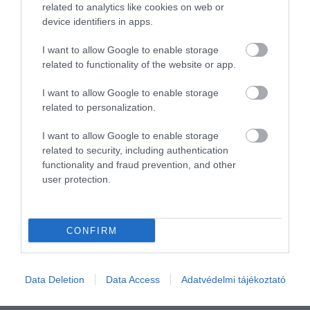
related to analytics like cookies on web or
távolabb húzódó
Velja Spila Beach
ről pedig
device identifiers in apps.
ráláthatunk az Adriai-tengerre.
I want to allow Google to enable storage
related to functionality of the website or app.
I want to allow Google to enable storage
related to personalization.
I want to allow Google to enable storage
related to security, including authentication
functionality and fraud prevention, and other
user protection.
CONFIRM
Data Deletion
Data Access
Adatvédelmi tájékoztató
Perast, Montenegró
Fotó:
Shutterstock