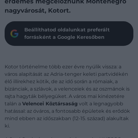
érdemes megcéloznunk Montenegró
nagyvárosát, Kotort.
Beállíthatod oldalunkat preferált
forrásként a Google Keresőben
Kotor történelme több ezer évre nyúlik vissza: a
város alapítását az Adria-tenger keleti partvidékén
élő illírekhez kötik, de az idő során a rómaiak, a
bizánciak, a szlávok, a velenceiek és az oszmánok is
rajta hagyták bélyegüket. A város mai kinézetére
talán a
Velencei Köztársaság
volt a legnagyobb
hatással: az óváros, a fontosabb épületek és erődök
mind ebben az időszakban (12-15. század) alakultak
ki.