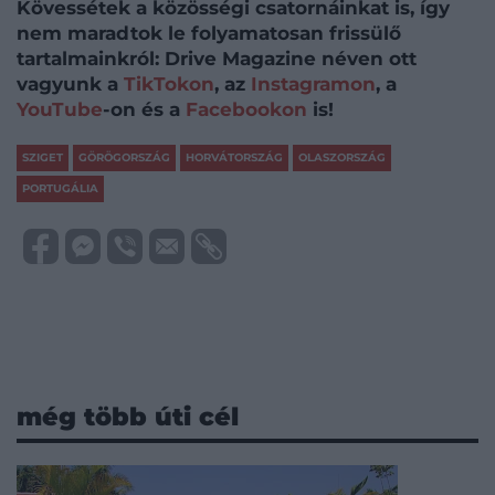
Kövessétek a közösségi csatornáinkat is, így
nem maradtok le folyamatosan frissülő
tartalmainkról: Drive Magazine néven ott
vagyunk a
TikTokon
, az
Instagramon
, a
YouTube
-on és a
Facebookon
is!
SZIGET
GÖRÖGORSZÁG
HORVÁTORSZÁG
OLASZORSZÁG
PORTUGÁLIA
még több úti cél