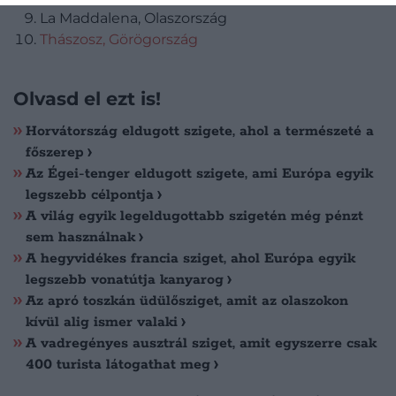
La Maddalena, Olaszország
Thászosz, Görögország
Olvasd el ezt is!
Horvátország eldugott szigete, ahol a természeté a
főszerep
Az Égei-tenger eldugott szigete, ami Európa egyik
legszebb célpontja
A világ egyik legeldugottabb szigetén még pénzt
sem használnak
A hegyvidékes francia sziget, ahol Európa egyik
legszebb vonatútja kanyarog
Az apró toszkán üdülősziget, amit az olaszokon
kívül alig ismer valaki
A vadregényes ausztrál sziget, amit egyszerre csak
400 turista látogathat meg