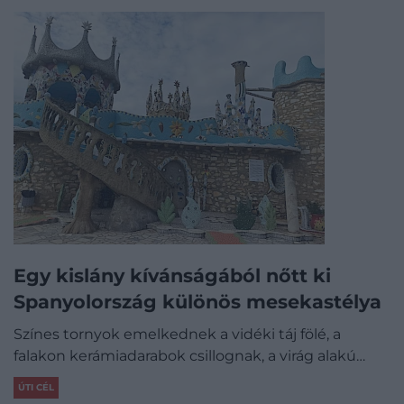
Egy kislány kívánságából nőtt ki
Spanyolország különös mesekastélya
Színes tornyok emelkednek a vidéki táj fölé, a
falakon kerámiadarabok csillognak, a virág alakú…
ÚTI CÉL