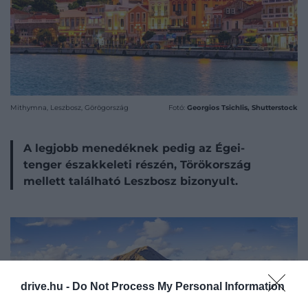
Mithymna, Leszbosz, Görögország
Fotó:
Georgios Tsichlis, Shutterstock
A legjobb menedéknek pedig az Égei-
tenger északkeleti részén, Törökország
mellett található Leszbosz bizonyult.
drive.hu -
Do Not Process My Personal Information