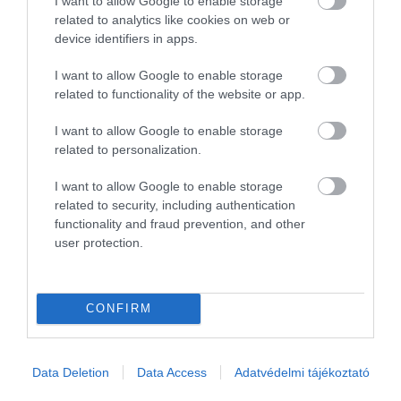
I want to allow Google to enable storage
Szími, Görögország
Fotó:
kavalenkau, Shutterstock
related to analytics like cookies on web or
device identifiers in apps.
I want to allow Google to enable storage
Szamothraké sem rossz választás:
A
related to functionality of the website or app.
vízesésekkel teli görög sziget, ami még
I want to allow Google to enable storage
elkerülte a turisták figyelmét
related to personalization.
I want to allow Google to enable storage
related to security, including authentication
functionality and fraud prevention, and other
user protection.
Leszbosz, Görögország
Porto Santo, Portugália
Szími, Görögország
CONFIRM
Szkopelosz, Görögország
Cres, Horvátország
Ándrosz, Görögország
Data Deletion
Data Access
Adatvédelmi tájékoztató
Kárpáthosz, Görögország
Brač, Horvátország