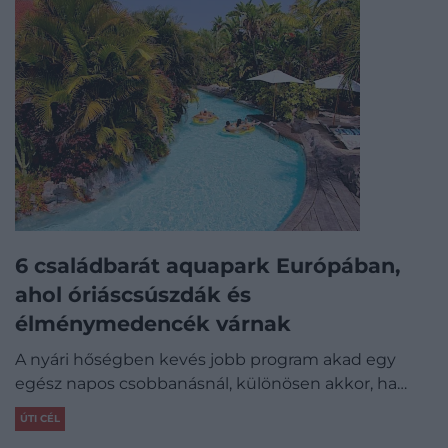
6 családbarát aquapark Európában,
ahol óriáscsúszdák és
élménymedencék várnak
A nyári hőségben kevés jobb program akad egy
egész napos csobbanásnál, különösen akkor, ha…
ÚTI CÉL