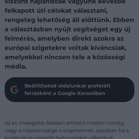
viszont hajlandóak vagyunk kevésbé
felkapott úti célokat választani,
rengeteg lehetőség áll előttünk. Ebben
a választásban nyújt segítséget egy új
felmérés, amelyben direkt azokra az
európai szigetekre voltak kíváncsiak,
amelyekkel nincsen tele a közösségi
média.
Beállíthatod oldalunkat preferált
forrásként a Google Keresőben
Az év melegebb felében érthető módon mindig
nagy a népszerűsége a szigeteknek, azonban ha a
toplistákon szereplő helyszíneket választjuk,