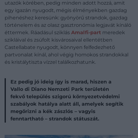
utazók körében, pedig minden adott hozzá, amit
egy igazán nyugodt, mégis élményekben gazdag
pihenéshez keresünk: gyönyörű strandok, gazdag
történelem és az olasz gasztronómia legjavát kínáló
éttermek. Ráadásul sziklás
Amalfi-part
meredek
szikláival és zsúfolt kisvárosaival ellentétben
Castellabate nyugodt, könnyen felfedezhető
partvonalat kínál, ahol végig homokos strandokkal
és kristálytiszta vízzel találkozhatunk.
Ez pedig jó ideig így is marad, hiszen a
Vallo di Diano Nemzeti Park területén
fekvő település szigorú környezetvédelmi
szabályok hatálya alatt áll, amelyek segítik
megőrizni a kék zászlós – vagyis
fenntartható – strandok státuszát.