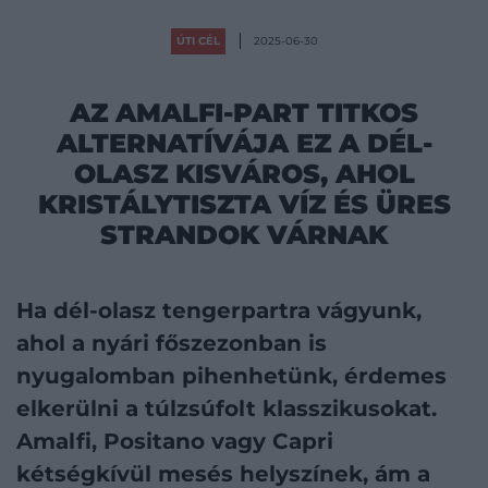
ÚTI CÉL
2025-06-30
AZ AMALFI-PART TITKOS
ALTERNATÍVÁJA EZ A DÉL-
OLASZ KISVÁROS, AHOL
KRISTÁLYTISZTA VÍZ ÉS ÜRES
STRANDOK VÁRNAK
Ha dél-olasz tengerpartra vágyunk,
ahol a nyári főszezonban is
nyugalomban pihenhetünk, érdemes
elkerülni a túlzsúfolt klasszikusokat.
Amalfi, Positano vagy Capri
kétségkívül mesés helyszínek, ám a