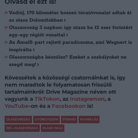
Olvasd el ezt is!
Vadiúj, 170 kilométer hosszú túraútvonalat adtak át
az olasz Dolomitokban
Olaszország 3 napban: így utazz be 12 ezer forintért
egy-egy régiót vonattal
Az Amalfi-part rejtett paradicsoma, ami Wagnert is
inspirálta
Olaszországba készülsz? Ezeket a szabályokat ne
szegd meg!
Kövessétek a közösségi csatornáinkat is, így
nem maradtok le folyamatosan frissülő
tartalmainkról: Drive Magazine néven ott
vagyunk a
TikTokon
, az
Instagramon
, a
YouTube
-on és a
Facebookon
is!
OLASZORSZÁG
GYÖNGYSZEM
STRAND
NYARALÁS
DÉL-OLASZORSZÁG
OLASZ FALU