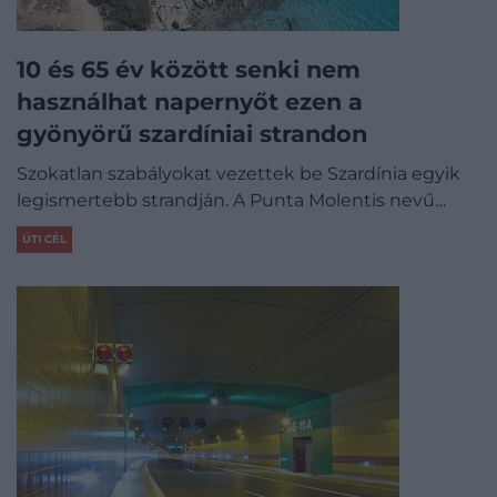
10 és 65 év között senki nem
használhat napernyőt ezen a
gyönyörű szardíniai strandon
Szokatlan szabályokat vezettek be Szardínia egyik
legismertebb strandján. A Punta Molentis nevű…
ÚTI CÉL