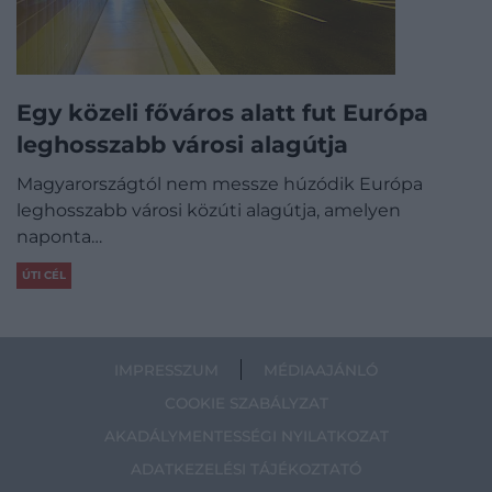
Egy közeli főváros alatt fut Európa
leghosszabb városi alagútja
Magyarországtól nem messze húzódik Európa
leghosszabb városi közúti alagútja, amelyen
naponta…
ÚTI CÉL
IMPRESSZUM
MÉDIAAJÁNLÓ
COOKIE SZABÁLYZAT
AKADÁLYMENTESSÉGI NYILATKOZAT
ADATKEZELÉSI TÁJÉKOZTATÓ