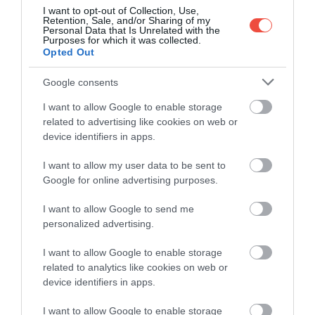
I want to opt-out of Collection, Use,
Retention, Sale, and/or Sharing of my
Personal Data that Is Unrelated with the
Purposes for which it was collected.
Opted Out
Google consents
I want to allow Google to enable storage
related to advertising like cookies on web or
device identifiers in apps.
I want to allow my user data to be sent to
Google for online advertising purposes.
I want to allow Google to send me
personalized advertising.
I want to allow Google to enable storage
Santa Maria di Castellabate, Olaszország
Fotó:
Shutterstock
related to analytics like cookies on web or
device identifiers in apps.
A városkában megbújó Michelin-csillagos Osteria
1861 mellett számos más különleges látnivaló is
I want to allow Google to enable storage