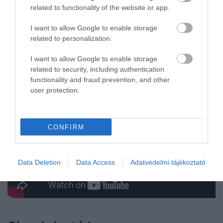
megérdemli a figyelmet. Santa Maria di Castellabate
related to functionality of the website or app.
a kultúra és a természet szerelmeseinek egyaránt
I want to allow Google to enable storage
tökéletes úti cél. Ne hagyjuk ki Paestum lenyűgöző
related to personalization.
ókori görög templomait, a Cilentói Nemzeti Park
festői tengerpartjait, valamint Punta Licosa védett
I want to allow Google to enable storage
tengeri rezervátumát, ahol csendes öblök és jól
related to security, including authentication
kijelölt sétaútvonalak várnak a felfedezőkre.
functionality and fraud prevention, and other
user protection.
CONFIRM
Data Deletion
Data Access
Adatvédelmi tájékoztató