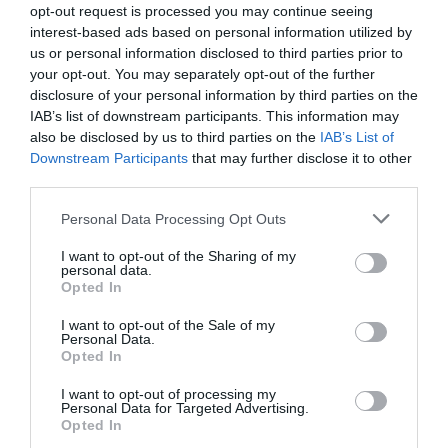
szezonális alapanyag jellemzi, ami változatos és
opt-out request is processed you may continue seeing
interest-based ads based on personal information utilized by
tápláló étkezést tesz lehetővé. Nem véletlen, hogy
us or personal information disclosed to third parties prior to
Santa Maria di Castellabate környékén különösen
your opt-out. You may separately opt-out of the further
magas a százéves kort megélők aránya.
disclosure of your personal information by third parties on the
IAB’s list of downstream participants. This information may
also be disclosed by us to third parties on the
IAB’s List of
Downstream Participants
that may further disclose it to other
third parties.
A frissen fogott szardella mellett érdemes
megkóstolni a helyi specialitásokat is, mint
Please note that this website/app uses one or more Google
Personal Data Processing Opt Outs
a ragùval készült fusilli cilentanit vagy a
services and may gather and store information including but
not limited to your visit or usage behaviour. You may click to
I want to opt-out of the Sharing of my
helyben készült bivalymozzarellát.
personal data.
grant or deny consent to Google and its third-party tags to
Opted In
use your data for below specified purposes in below Google
consent section.
I want to opt-out of the Sale of my
Personal Data.
Ez is érdekelhet:
Olaszország féltve őrzött
Opted In
termálszigete, ami az Amalfi-part
szépségével vetekszik
I want to opt-out of processing my
Personal Data for Targeted Advertising.
Opted In