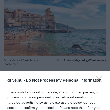
Santa Maria di Castellabate,
Fotó:
Andrew Mayovskyy/Shutterstock
Olaszország
ÍZEK ÉS KIKAPCSOLÓDÁS
drive.hu -
Do Not Process My Personal Information
TÖKÉLETES ÖSSZHANGJA
If you wish to opt-out of the sale, sharing to third parties, or
A régió jól ismert tradicionális dél-olasz konyhájáról,
processing of your personal or sensitive information for
amely nagyban a mediterrán étrend egészséges
targeted advertising by us, please use the below opt-out
oldalára épül. Kevesebb tészta és pizza, több hal és
section to confirm your selection. Please note that after your