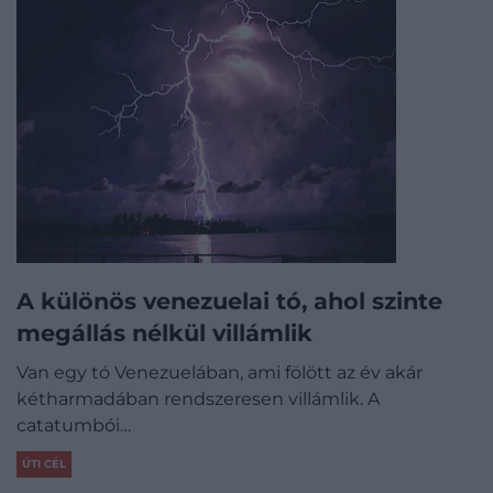
A különös venezuelai tó, ahol szinte
megállás nélkül villámlik
Van egy tó Venezuelában, ami fölött az év akár
kétharmadában rendszeresen villámlik. A
catatumbói…
ÚTI CÉL