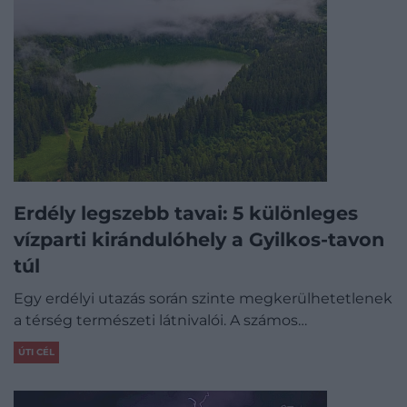
Erdély legszebb tavai: 5 különleges
vízparti kirándulóhely a Gyilkos-tavon
túl
Egy erdélyi utazás során szinte megkerülhetetlenek
a térség természeti látnivalói. A számos…
ÚTI CÉL