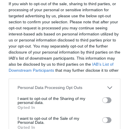
If you wish to opt-out of the sale, sharing to third parties, or
processing of your personal or sensitive information for
targeted advertising by us, please use the below opt-out
section to confirm your selection. Please note that after your
opt-out request is processed you may continue seeing
interest-based ads based on personal information utilized by
us or personal information disclosed to third parties prior to
View this post on Instagram
your opt-out. You may separately opt-out of the further
disclosure of your personal information by third parties on the
IAB’s list of downstream participants. This information may
also be disclosed by us to third parties on the
IAB’s List of
Downstream Participants
that may further disclose it to other
third parties.
Please note that this website/app uses one or more Google
Personal Data Processing Opt Outs
services and may gather and store information including but
not limited to your visit or usage behaviour. You may click to
I want to opt-out of the Sharing of my
personal data.
grant or deny consent to Google and its third-party tags to
Opted In
A post shared by Therme Meran - Terme Merano (@thermemeran_termemerano)
use your data for below specified purposes in below Google
consent section.
I want to opt-out of the Sale of my
Personal Data.
Opted In