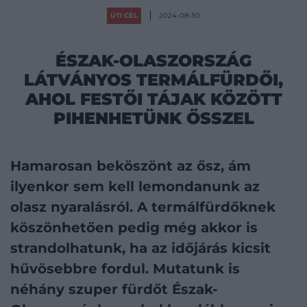
ÚTI CÉL
2024-08-30
ÉSZAK-OLASZORSZÁG
LÁTVÁNYOS TERMÁLFÜRDŐI,
AHOL FESTŐI TÁJAK KÖZÖTT
PIHENHETÜNK ŐSSZEL
Hamarosan beköszönt az ősz, ám
ilyenkor sem kell lemondanunk az
olasz nyaralásról. A termálfürdőknek
köszönhetően pedig még akkor is
strandolhatunk, ha az időjárás kicsit
hűvösebbre fordul. Mutatunk is
néhány szuper fürdőt Észak-