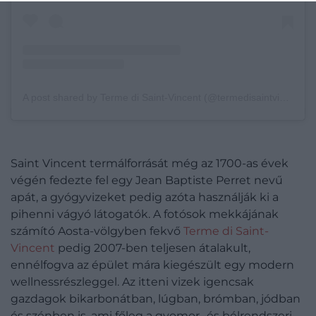
A post shared by Terme di Saint-Vincent (@termedisaintvincent)
Saint Vincent termálforrását még az 1700-as évek
végén fedezte fel egy Jean Baptiste Perret nevű
apát, a gyógyvizeket pedig azóta használják ki a
pihenni vágyó látogatók. A fotósok mekkájának
számító Aosta-völgyben fekvő
Terme di Saint-
Vincent
pedig 2007-ben teljesen átalakult,
ennélfogva az épület mára kiegészült egy modern
wellnessrészleggel. Az itteni vizek igencsak
gazdagok bikarbonátban, lúgban, brómban, jódban
és szénben is, ami főleg a gyomor- és bélrendszeri,