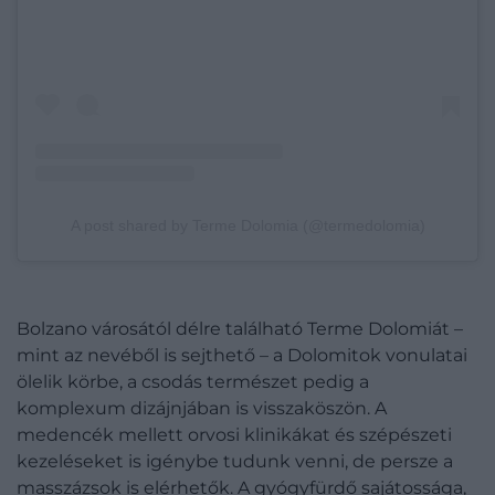
A post shared by Terme Dolomia (@termedolomia)
Bolzano városától délre található Terme Dolomiát –
mint az nevéből is sejthető – a Dolomitok vonulatai
ölelik körbe, a csodás természet pedig a
komplexum dizájnjában is visszaköszön. A
medencék mellett orvosi klinikákat és szépészeti
kezeléseket is igénybe tudunk venni, de persze a
masszázsok is elérhetők. A gyógyfürdő sajátossága,