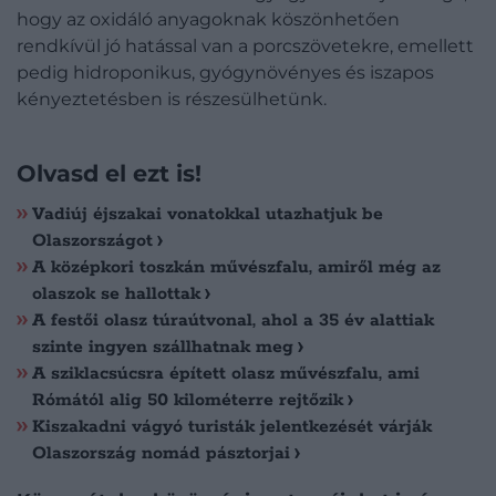
hogy az oxidáló anyagoknak köszönhetően
rendkívül jó hatással van a porcszövetekre, emellett
pedig hidroponikus, gyógynövényes és iszapos
kényeztetésben is részesülhetünk.
Olvasd el ezt is!
Vadiúj éjszakai vonatokkal utazhatjuk be
Olaszországot
A középkori toszkán művészfalu, amiről még az
olaszok se hallottak
A festői olasz túraútvonal, ahol a 35 év alattiak
szinte ingyen szállhatnak meg
A sziklacsúcsra épített olasz művészfalu, ami
Rómától alig 50 kilométerre rejtőzik
Kiszakadni vágyó turisták jelentkezését várják
Olaszország nomád pásztorjai