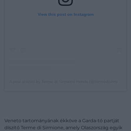
View this post on Instagram
A post shared by Terme di Sirmione Hotels (@termedisirmionehotels)
Veneto tartományának ékköve a Garda-tó partját
díszítő Terme di Sirmione, amely Olaszország egyik