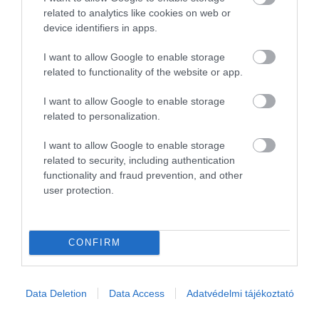
TERME DI SAINT-VINCENT
related to analytics like cookies on web or
device identifiers in apps.
I want to allow Google to enable storage
related to functionality of the website or app.
I want to allow Google to enable storage
related to personalization.
I want to allow Google to enable storage
related to security, including authentication
functionality and fraud prevention, and other
user protection.
CONFIRM
View this post on Instagram
Data Deletion
Data Access
Adatvédelmi tájékoztató