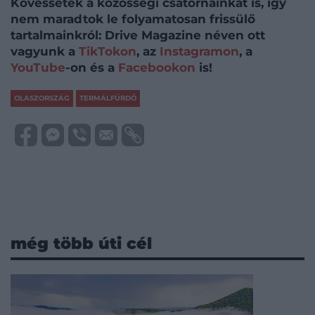
Kövessétek a közösségi csatornáinkat is, így
nem maradtok le folyamatosan frissülő
tartalmainkról: Drive Magazine néven ott
vagyunk a
TikTokon
, az
Instagramon
, a
YouTube
-on és a
Facebookon
is!
OLASZORSZÁG
TERMÁLFÜRDŐ
még több úti cél