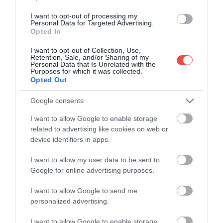
A Gruppo di Tessa Natúrpark hegyvonulatainak
I want to opt-out of processing my
lábainál, a folyóparton találhatunk rá a Terme
Personal Data for Targeted Advertising.
Opted In
Merano komplexumára, ami tökéletes egyensúlyt
teremt a dizájn és a természet között. Ideérkezve 15
I want to opt-out of Collection, Use,
Retention, Sale, and/or Sharing of my
beltéri és 10 kültéri medencében mártózhatunk
Personal Data that Is Unrelated with the
meg, de persze wellnessrészleg és különböző
Purposes for which it was collected.
Opted Out
pihenőterületek is helyet kaptak. A fürdő területén
ezen kívül szaunázhatunk is, illetve helyet kapott
Google consents
egy fittnesszterem és egy bisztró is.
I want to allow Google to enable storage
related to advertising like cookies on web or
device identifiers in apps.
Ha már Dolomitok:
Vadiúj, 170 kilométer
I want to allow my user data to be sent to
hosszú túraútvonalat adtak át az olasz
Google for online advertising purposes.
Dolomitokban
I want to allow Google to send me
personalized advertising.
I want to allow Google to enable storage