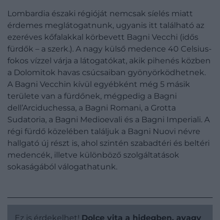
Lombardia északi régióját nemcsak síelés miatt
érdemes meglátogatnunk, ugyanis itt található az
ezeréves kőfalakkal körbevett Bagni Vecchi (idős
fürdők – a szerk.). A nagy külső medence 40 Celsius-
fokos vízzel várja a látogatókat, akik pihenés közben
a Dolomitok havas csúcsaiban gyönyörködhetnek.
A Bagni Vecchin kívül egyébként még 5 másik
területe van a fürdőnek, mégpedig a Bagni
dell’Arciduchessa, a Bagni Romani, a Grotta
Sudatoria, a Bagni Medioevali és a Bagni Imperiali. A
régi fürdő közelében találjuk a Bagni Nuovi névre
hallgató új részt is, ahol szintén szabadtéri és beltéri
medencék, illetve különböző szolgáltatások
sokaságából válogathatunk.
Ez is érdekelhet!
Dolce vita a hidegben, avagy