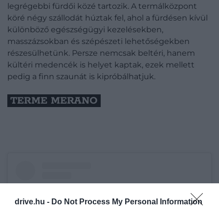
legrégebbi fürdői közé tartozik. A termálközpont
köré négy szállodát húztak fel, ahol a fürdésen kívül
különböző egészségügyi kezelésekben,
masszázsokban és szépészeti lehetőségekben
részesülhetünk. Persze nemcsak beltéri, hanem
kültéri medencék is helyet kaptak, ezek mellett
pedig a finn szaunát is kipróbálhatjuk.
TERME MERANO
drive.hu -
Do Not Process My Personal Information