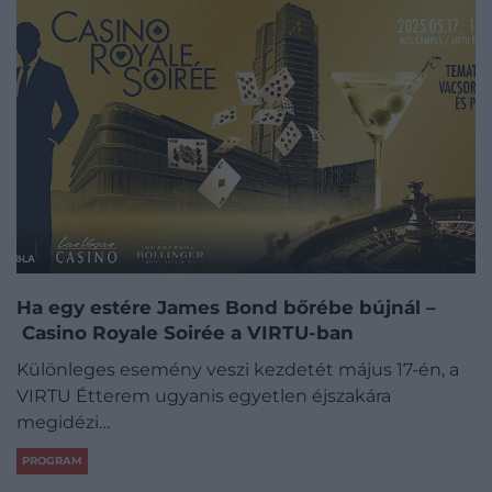
Ha egy estére James Bond bőrébe bújnál –
Casino Royale Soirée a VIRTU-ban
Különleges esemény veszi kezdetét május 17-én, a
VIRTU Étterem ugyanis egyetlen éjszakára
megidézi…
PROGRAM