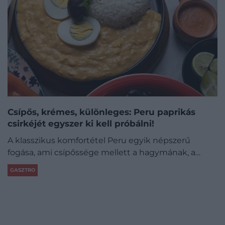
Csípős, krémes, különleges: Peru paprikás
csirkéjét egyszer ki kell próbálni!
A klasszikus komfortétel Peru egyik népszerű
fogása, ami csípőssége mellett a hagymának, a…
GASZTRO