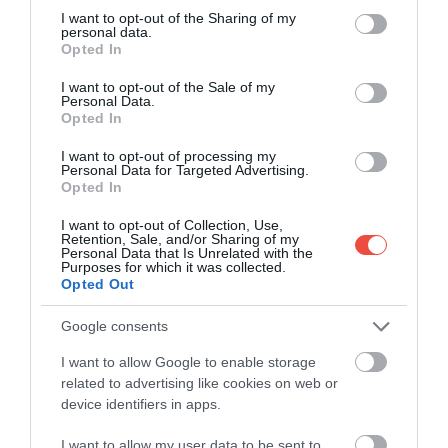
Bőséges adagok, fantasztikus ízek: 5+1 étterem
not limited to your visit or usage behaviour. You may click to
I want to opt-out of the Sharing of my
a Dunakanyarnál, amit ki kell próbálnod!
personal data.
grant or deny consent to Google and its third-party tags to
Opted In
Ahogy hosszabbodnak a nappalok és egyre
use your data for below specified purposes in below Google
kellemesebb az idő, sokan indulnak útnak
consent section.
I want to opt-out of the Sale of my
Personal Data.
hétvégente, hogy…
Opted In
DRIVE OUT
I want to opt-out of processing my
Personal Data for Targeted Advertising.
Opted In
I want to opt-out of Collection, Use,
Retention, Sale, and/or Sharing of my
Personal Data that Is Unrelated with the
Purposes for which it was collected.
Opted Out
Google consents
I want to allow Google to enable storage
related to advertising like cookies on web or
device identifiers in apps.
I want to allow my user data to be sent to