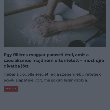
Egy filléres magyar paraszti étel, amit a
szocializmus majdnem eltüntetett – most újra
divatba jött
Habár a dödölle eredetileg a szegényebb rétegek
egyik alapétele volt, ma sokan leginkább a…
GASZTRO