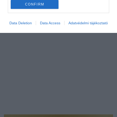
CONFIRM
összekészíthetőek: a szendvicsek nem a
véletlennek…
GASZTRO
Data Deletion
Data Access
Adatvédelmi tájékoztató