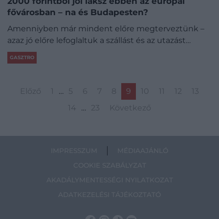
2000 forintból jól laksz ebben az európai
fővárosban – na és Budapesten?
Amenniyben már mindent előre megterveztünk –
azaz jó előre lefoglaltuk a szállást és az utazást…
GASZTRO
Előző
1
…
5
6
7
8
9
10
11
12
13
14
…
23
Következő
IMPRESSZUM
MÉDIAAJÁNLÓ
COOKIE SZABÁLYZAT
AKADÁLYMENTESSÉGI NYILATKOZAT
ADATKEZELÉSI TÁJÉKOZTATÓ