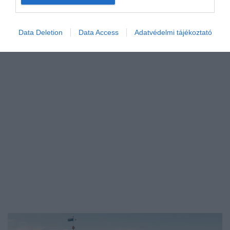
Amikor pirítósról beszélünk, a legtöbben egy
hagyományos, vékony és ropogós kenyérszeletre…
GASZTRO
Data Deletion
Data Access
Adatvédelmi tájékoztató