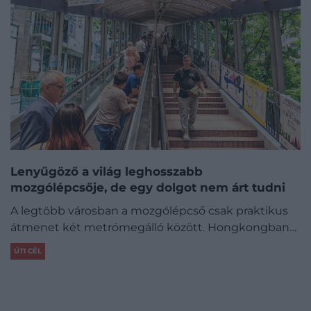
Lenyűgöző a világ leghosszabb
mozgólépcsője, de egy dolgot nem árt tudni
A legtöbb városban a mozgólépcső csak praktikus
átmenet két metrómegálló között. Hongkongban…
ÚTI CÉL