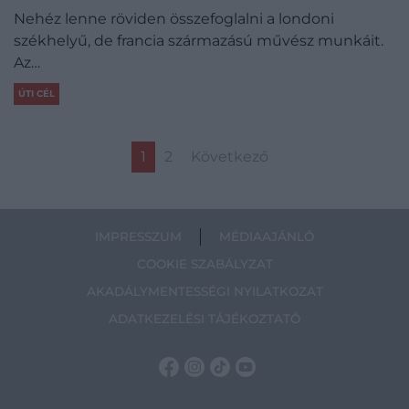
Nehéz lenne röviden összefoglalni a londoni
székhelyű, de francia származású művész munkáit.
Az…
ÚTI CÉL
1
2
Következő
IMPRESSZUM
MÉDIAAJÁNLÓ
COOKIE SZABÁLYZAT
AKADÁLYMENTESSÉGI NYILATKOZAT
ADATKEZELÉSI TÁJÉKOZTATÓ