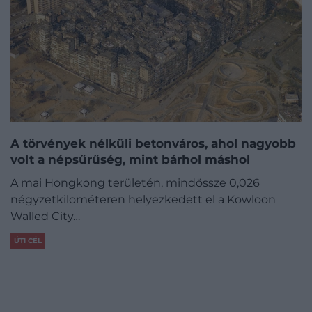
A törvények nélküli betonváros, ahol nagyobb
volt a népsűrűség, mint bárhol máshol
A mai Hongkong területén, mindössze 0,026
négyzetkilométeren helyezkedett el a Kowloon
Walled City…
ÚTI CÉL