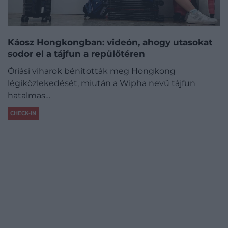
Káosz Hongkongban: videón, ahogy utasokat
sodor el a tájfun a repülőtéren
Óriási viharok bénították meg Hongkong
légiközlekedését, miután a Wipha nevű tájfun
hatalmas…
CHECK-IN