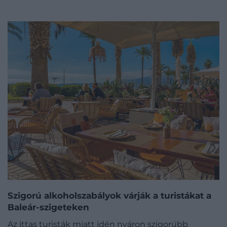
Szigorú alkoholszabályok várják a turistákat a
Baleár-szigeteken
Az ittas turisták miatt idén nyáron szigorúbb