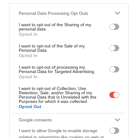
third parties.
Please note that this website/app uses one or more Google
Personal Data Processing Opt Outs
Nepál szigorít: új feltételekhez kötik a
services and may gather and store information including but
Himalája megmászását
not limited to your visit or usage behaviour. You may click to
I want to opt-out of the Sharing of my
personal data.
grant or deny consent to Google and its third-party tags to
Nepál szigorít a Himalája és a Mount Everest
Opted In
use your data for below specified purposes in below Google
megmászására vonatkozó szabályokon. A cél, hogy…
consent section.
I want to opt-out of the Sale of my
Personal Data.
ÚTI CÉL
Opted In
I want to opt-out of processing my
Personal Data for Targeted Advertising.
Opted In
I want to opt-out of Collection, Use,
Retention, Sale, and/or Sharing of my
Personal Data that Is Unrelated with the
Purposes for which it was collected.
Opted Out
Google consents
I want to allow Google to enable storage
related to advertising like cookies on web or