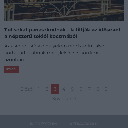
Túl sokat panaszkodnak – kitiltják az időseket
a népszerű tokiói kocsmából
Az alkoholt kínáló helyeken rendszerint alsó
korhatárt szabnak meg, felső életkori limit
azonban…
ÚTI CÉL
Előző
1
2
3
4
5
6
7
8
9
Következő
IMPRESSZUM
MÉDIAAJÁNLÓ