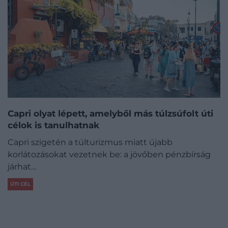
Capri olyat lépett, amelyből más túlzsúfolt úti
célok is tanulhatnak
Capri szigetén a túlturizmus miatt újabb
korlátozásokat vezetnek be: a jövőben pénzbírság
járhat…
ÚTI CÉL