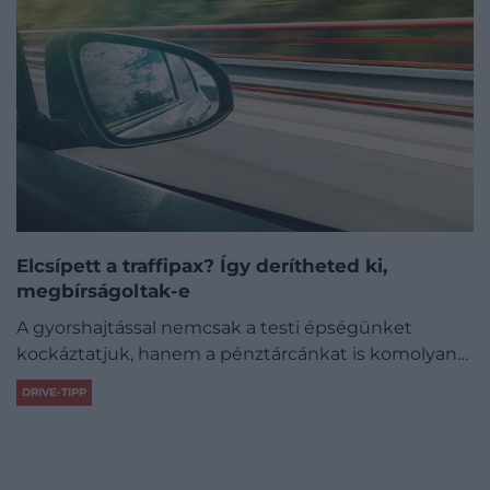
Elcsípett a traffipax? Így derítheted ki,
megbírságoltak-e
A gyorshajtással nemcsak a testi épségünket
kockáztatjuk, hanem a pénztárcánkat is komolyan…
DRIVE-TIPP