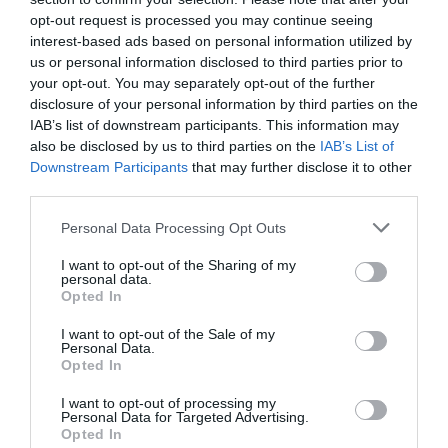
Bécs
ben a megélhetési költségek 71,8 százalékkal,
opt-out request is processed you may continue seeing
interest-based ads based on personal information utilized by
az albérletárak pedig mintegy 127,6 százalékkal
us or personal information disclosed to third parties prior to
alacsonyabbak, mint a svájci városban.
your opt-out. You may separately opt-out of the further
disclosure of your personal information by third parties on the
IAB’s list of downstream participants. This information may
Érdekesség, hogy a Mercer listájának top10
also be disclosed by us to third parties on the
IAB’s List of
helyezettje közül 8 város Európában
Downstream Participants
that may further disclose it to other
található: a kontinensen kívülről csak a
third parties.
kanadai Vancouver, illetve az új-zélandi
Please note that this website/app uses one or more Google
Auckland tudott bejutni.
Personal Data Processing Opt Outs
services and may gather and store information including but
not limited to your visit or usage behaviour. You may click to
I want to opt-out of the Sharing of my
personal data.
grant or deny consent to Google and its third-party tags to
Opted In
use your data for below specified purposes in below Google
consent section.
I want to opt-out of the Sale of my
Personal Data.
Opted In
I want to opt-out of processing my
Personal Data for Targeted Advertising.
Opted In