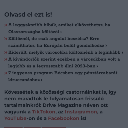
Olvasd el ezt is!
A leggyakoribb hibák, amiket elkövethetsz, ha
Olaszországba költözöl
Költöznél, de csak angolul beszélsz? Erre
számíthatsz, ha Európán belül gondolkodsz
Kiderült, melyik városokba költöznénk a leginkább
A kivándorlók szerint ezekben a városokban volt a
legjobb és a legrosszabb élni 2023-ban
7 ingyenes program Bécsben egy pénztárcabarát
kiruccanáshoz
Kövessétek a közösségi csatornáinkat is, így
nem maradtok le folyamatosan frissülő
tartalmainkról: Drive Magazine néven ott
vagyunk a
TikTokon
, az
Instagramon
, a
YouTube
-on és a
Facebookon
is!