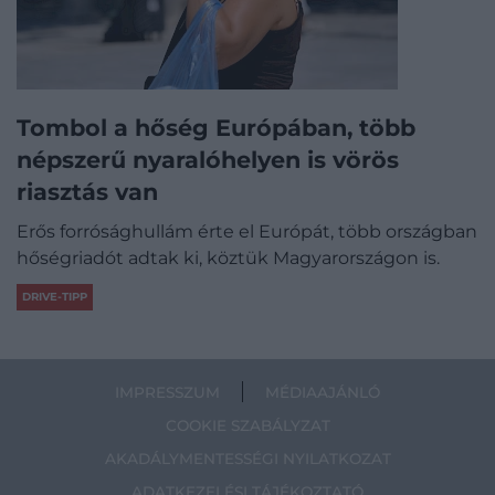
Tombol a hőség Európában, több
népszerű nyaralóhelyen is vörös
riasztás van
Erős forrósághullám érte el Európát, több országban
hőségriadót adtak ki, köztük Magyarországon is.
DRIVE-TIPP
IMPRESSZUM
MÉDIAAJÁNLÓ
COOKIE SZABÁLYZAT
AKADÁLYMENTESSÉGI NYILATKOZAT
ADATKEZELÉSI TÁJÉKOZTATÓ