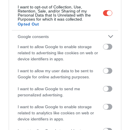
I want to opt-out of Collection, Use,
Retention, Sale, and/or Sharing of my
Personal Data that Is Unrelated with the
Purposes for which it was collected.
Opted Out
Google consents
I want to allow Google to enable storage
Eden-hegy, Auckland, Új-Zéland
Fotó:
AR, Unsplash
related to advertising like cookies on web or
device identifiers in apps.
A toplista így néz ki:
I want to allow my user data to be sent to
Zürich, Svájc
Google for online advertising purposes.
Bécs, Ausztria
Genf, Svájc
I want to allow Google to send me
Koppenhága, Dánia
personalized advertising.
Auckland, Új-Zéland
I want to allow Google to enable storage
Amszterdam, Hollandia
related to analytics like cookies on web or
Frankfurt, Németország
device identifiers in apps.
Vancouver, Kanada
Bern, Svájc