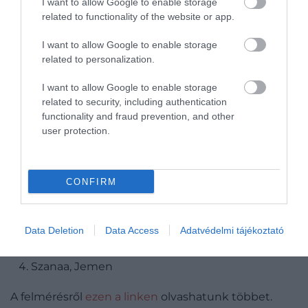
I want to allow Google to enable storage
Bázel, Svájc
related to functionality of the website or app.
I want to allow Google to enable storage
related to personalization.
I want to allow Google to enable storage
related to security, including authentication
Svájc legolcsóbb úti célja:
Svájc elérhető áron:
functionality and fraud prevention, and other
az ország legolcsóbb városa
user protection.
CONFIRM
A legrosszabb városokra is fény derült:
Khartoum, Szudán
Data Deletion
Data Access
Adatvédelmi tájékoztató
Bagdad, Irak
Bangui, Közép-afrikai Köztársaság
Szanaa, Jemen
A felmérésről
ezen a linken
olvashatunk többet.