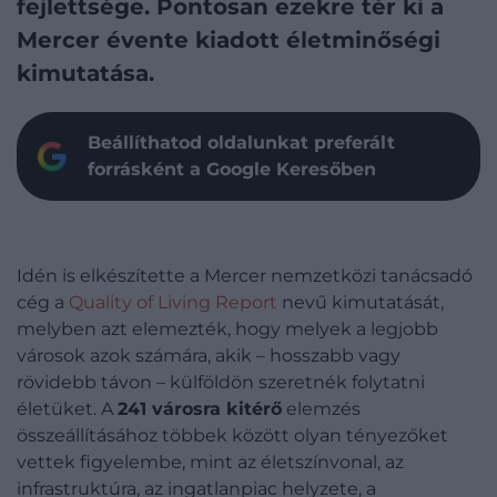
fejlettsége. Pontosan ezekre tér ki a
Mercer évente kiadott életminőségi
kimutatása.
Beállíthatod oldalunkat preferált
forrásként a Google Keresőben
Idén is elkészítette a Mercer nemzetközi tanácsadó
cég a
Quality of Living Report
nevű kimutatását,
melyben azt elemezték, hogy melyek a legjobb
városok azok számára, akik – hosszabb vagy
rövidebb távon – külföldön szeretnék folytatni
életüket. A
241 városra kitérő
elemzés
összeállításához többek között olyan tényezőket
vettek figyelembe, mint az életszínvonal, az
infrastruktúra, az ingatlanpiac helyzete, a