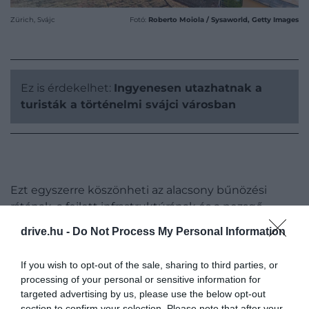
Zürich, Svájc
Fotó:
Roberto Moiola / Sysaworld, Getty Images
Ez is érdekelhet:
Ingyenesen utazhatnak a
turisták a történelmi svájci városban
Ezt egyszerre köszönheti az alacsony bűnözési
rátának, a fejlett infrastruktúrának és a pezsgő
kulturális életének. Ezen felül
Zürich
az elmúlt
drive.hu -
Do Not Process My Personal Information
évben a repülőterén is fejlesztett, így egyre több
helyről tudunk elutazni a városba, ahol jelenleg így
If you wish to opt-out of the sale, sharing to third parties, or
is több mint 400 ezer külföldi él – ugyanakkor az
processing of your personal or sensitive information for
sem elhanyagolható tényező, hogy Zürich drága.
targeted advertising by us, please use the below opt-out
Összehasonlításképpen a második helyezett
section to confirm your selection. Please note that after your