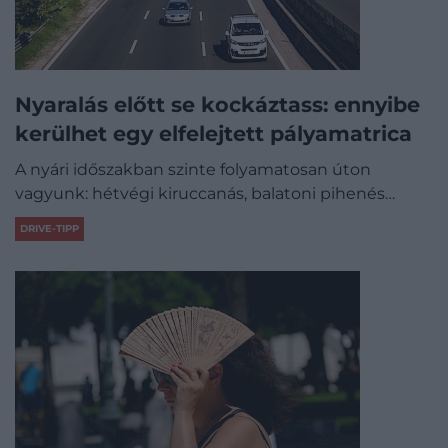
Nyaralás előtt se kockáztass: ennyibe
kerülhet egy elfelejtett pályamatrica
A nyári időszakban szinte folyamatosan úton
vagyunk: hétvégi kiruccanás, balatoni pihenés…
DRIVE-TIPP