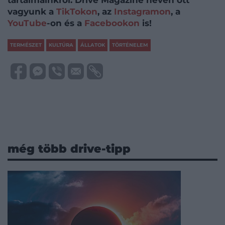
vagyunk a
TikTokon
, az
Instagramon
, a
YouTube
-on és a
Facebookon
is!
TERMÉSZET
KULTÚRA
ÁLLATOK
TÖRTÉNELEM
még több drive-tipp