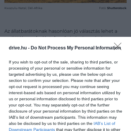
Kwazulu-Natal, Dél-Afrika
Fotó:
Shutterstock
Az állatbarátoknak hasonlóan jó választás lehet a
vadiúj
Kwazulu-Natal
szafari térsége, ahol a
világhírű Kruger Nemzeti Park tömege nélkül
drive.hu -
Do Not Process My Personal Information
tudjuk megcsodálni Afrika jellegzetes állatvilágát. A
dolgozóknak az elmúlt években sikerült
If you wish to opt-out of the sale, sharing to third parties, or
visszatelepíteniük a 200 négyzetkilométert is
processing of your personal or sensitive information for
meghaladó területre az oroszlánokat, az elefántokat
targeted advertising by us, please use the below opt-out
és mások mellett a veszélyeztetett státuszú fekete
section to confirm your selection. Please note that after your
opt-out request is processed you may continue seeing
rinocéroszokat is.
interest-based ads based on personal information utilized by
us or personal information disclosed to third parties prior to
your opt-out. You may separately opt-out of the further
disclosure of your personal information by third parties on the
IAB’s list of downstream participants. This information may
also be disclosed by us to third parties on the
IAB’s List of
Downstream Participants
that may further disclose it to other