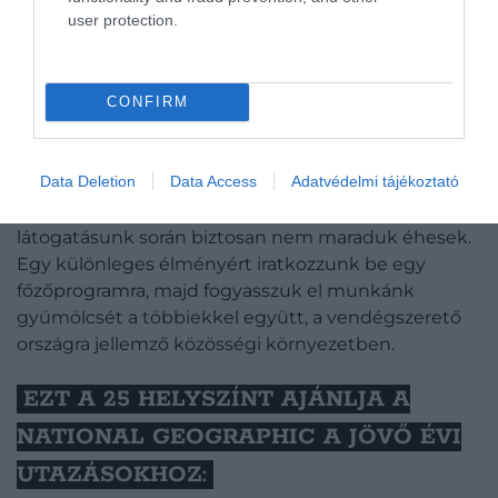
user protection.
A gasztrokalandoroknak pedig a Nat Geo szerint
Szenegált
érdemes feltenniük térképükre, hiszen
az egykori francia gyarmatországban a Wolof és a
CONFIRM
francia konyha keveredésével egy igazán jellegzetes
ízvilág bontakozott ki. Kóstoljuk meg a nemzeti
Data Deletion
Data Access
Adatvédelmi tájékoztató
ételnek számító, rizses-zöldséges ceebu jënt vagy
az tengeri herkentyűs-okrás soupe kanját,
látogatásunk során biztosan nem maraduk éhesek.
Egy különleges élményért iratkozzunk be egy
főzőprogramra, majd fogyasszuk el munkánk
gyümölcsét a többiekkel együtt, a vendégszerető
országra jellemző közösségi környezetben.
EZT A 25 HELYSZÍNT AJÁNLJA A
NATIONAL GEOGRAPHIC A JÖVŐ ÉVI
UTAZÁSOKHOZ: