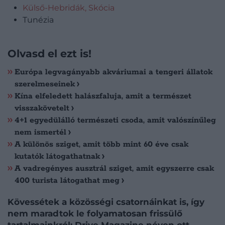
Külső-Hebridák, Skócia
Tunézia
Olvasd el ezt is!
Európa legvagányabb akváriumai a tengeri állatok
szerelmeseinek
Kína elfeledett halászfaluja, amit a természet
visszakövetelt
4+1 egyedülálló természeti csoda, amit valószínűleg
nem ismertél
A különös sziget, amit több mint 60 éve csak
kutatók látogathatnak
A vadregényes ausztrál sziget, amit egyszerre csak
400 turista látogathat meg
Kövessétek a közösségi csatornáinkat is, így
nem maradtok le folyamatosan frissülő
tartalmainkról: Drive Magazine néven ott