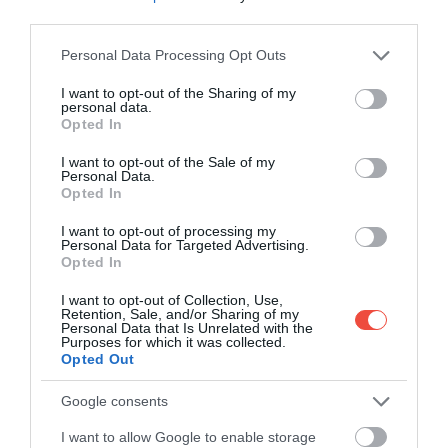
third parties.
Please note that this website/app uses one or more Google
Personal Data Processing Opt Outs
services and may gather and store information including but
not limited to your visit or usage behaviour. You may click to
I want to opt-out of the Sharing of my
personal data.
grant or deny consent to Google and its third-party tags to
Opted In
use your data for below specified purposes in below Google
consent section.
I want to opt-out of the Sale of my
Personal Data.
Opted In
A bejegyzés megtekintése az Instagramon
I want to opt-out of processing my
Personal Data for Targeted Advertising.
Opted In
I want to opt-out of Collection, Use,
Retention, Sale, and/or Sharing of my
Personal Data that Is Unrelated with the
Purposes for which it was collected.
Opted Out
Google consents
I want to allow Google to enable storage
Belmond (@belmond) által megosztott bejegyzés