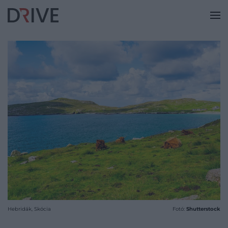
Hebridák, Skócia
Fotó:
Shutterstock