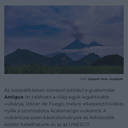
Fotó:
Joaquin Toro, Unsplash.
Az összeállításban szerepel például a guatemalai
Antigua
: itt található a világ egyik legaktívabb
vulkánja, Volcán de Fuego, melyre elképesztő kilátás
nyílik a szomszédos Acatenango-vulkánról. A
vulkántúra során kávéültetvények és felhőerdők
között haladhatunk el, az az UNESCO