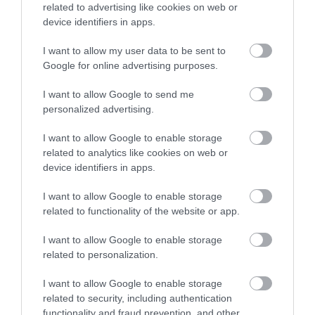
related to advertising like cookies on web or
device identifiers in apps.
I want to allow my user data to be sent to
Amennyiben egy kis fényűzésre vágynánk, akkor a
Google for online advertising purposes.
malajziai tájakon végigzakatoló
Eastern & Oriental
I want to allow Google to send me
Express
luxusjáratai is felkerültek a listára. A 15
personalized advertising.
kocsiból álló szerelvényen a pazar hálókocsik
mellett egy zongorabár és egy szabadtéri
I want to allow Google to enable storage
látványkocsi is helyet kapott, ahonnan bármelyik
related to analytics like cookies on web or
utas megcsodálhatja az ország mesés természeti
device identifiers in apps.
kincseit.
I want to allow Google to enable storage
related to functionality of the website or app.
I want to allow Google to enable storage
Ők például az Eastern & Oriental Expresszel is
related to personalization.
fognak utazni:
59 nap, 12 ország: újra
I want to allow Google to enable storage
Budapesten a föld körüli luxusvonat
related to security, including authentication
functionality and fraud prevention, and other