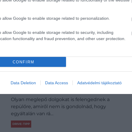
o allow Google to enable storage related to functionality of the website
o allow Google to enable storage related to personalization.
o allow Google to enable storage related to security, including
cation functionality and fraud prevention, and other user protection.
CONFIRM
10 veszélyes dolog, amit mégis fel lehet
Data Deletion
Data Access
Adatvédelmi tájékoztató
vinni a repülőre
Olyan meglepő dolgokat is felengednek a
repülőre, amiről nem is gondolnád, hogy
egyáltalán van rá…
DRIVE-TIPP