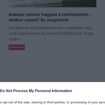
Sokszor otthon hagyod a telefontöltőt,
amikor utazol? Ez megment!
Ha gyorsan kell bepakolnunk utazáskor vagy
csak kapkodunk, könnyen előfordulhat, hogy
olyan…
DRIVE-TIPP
Do Not Process My Personal Information
to opt-out of the sale, sharing to third parties, or processing of your per