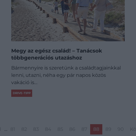
Megy az egész család! – Tanácsok
többgenerációs utazáshoz
Bármennyire is szeretünk a családtagjainkkal
lenni, utazni, néha egy pár napos közös
vakáció is…
DRIVE-TIPP
1
…
81
82
83
84
85
86
87
88
89
90
Kö