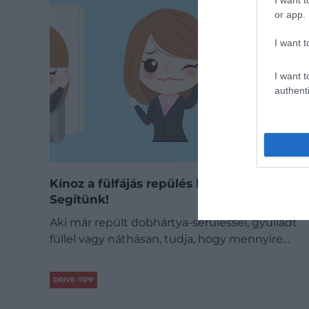
I want t
or app.
I want t
I want t
authenti
Kínoz a fülfájás repülés közben?
Segítünk!
Aki már repült dobhártya-sérüléssel, gyulladt
füllel vagy náthásan, tudja, hogy mennyire…
DRIVE-TIPP