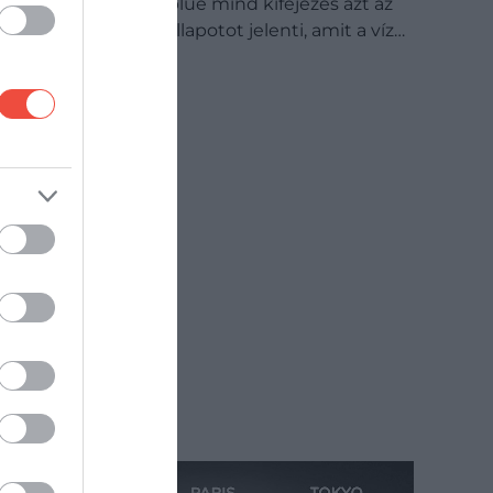
Tulajdonképpen a blue mind kifejezés azt az
enyhén meditatív állapotot jelenti, amit a víz…
DRIVE-TIPP