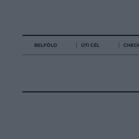
BELFÖLD
ÚTI CÉL
CHECK