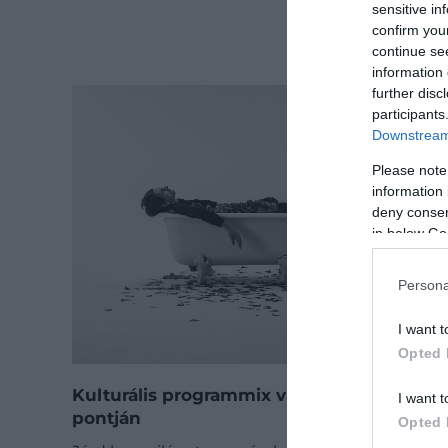
sensitive in
confirm you
continue se
information 
further disc
participants
Downstream 
Please note
information 
deny consent
in below Go
Persona
I want t
Opted 
Kulturális programmix vár Budapest több
I want t
pontján
Opted 