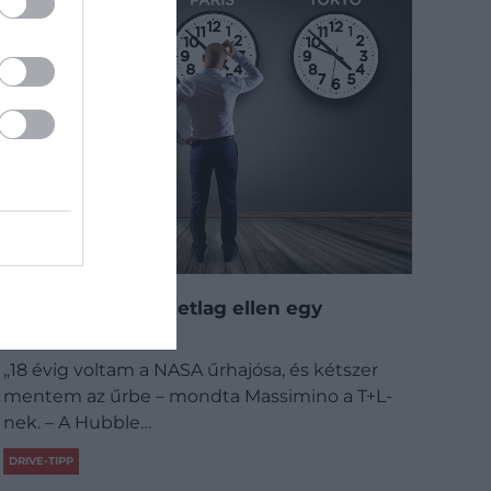
A legjobb tippek jetlag ellen egy
űrhajóstól
„18 évig voltam a NASA űrhajósa, és kétszer
mentem az űrbe – mondta Massimino a T+L-
nek. – A Hubble…
DRIVE-TIPP