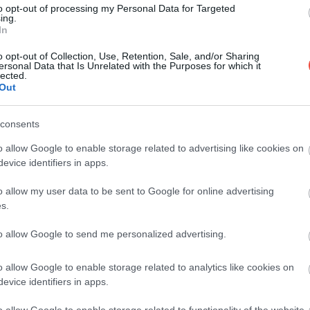
Játék és történelem: Királyi Lovarda … Egy
to opt-out of processing my Personal Data for Targeted
ing.
hatalmas séta a Budai várban? Lehet egy
In
nagyot játszani…
o opt-out of Collection, Use, Retention, Sale, and/or Sharing
DRIVE-TIPP
ersonal Data that Is Unrelated with the Purposes for which it
lected.
Out
consents
o allow Google to enable storage related to advertising like cookies on
evice identifiers in apps.
o allow my user data to be sent to Google for online advertising
s.
to allow Google to send me personalized advertising.
o allow Google to enable storage related to analytics like cookies on
evice identifiers in apps.