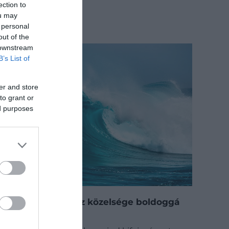
ection to
ou may
 personal
out of the
 downstream
B’s List of
er and store
to grant or
ed purposes
Tudtad, hogy a víz közelsége boldoggá
tesz?