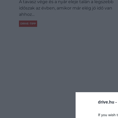
A tavasz vége és a nyár eleje talán a legszebb
időszak az évben, amikor már elég jó idő van
ahhoz…
DRIVE-TIPP
drive.hu -
If you wish 