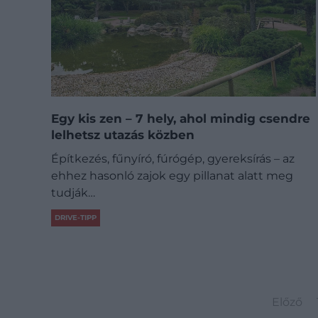
Egy kis zen – 7 hely, ahol mindig csendre
lelhetsz utazás közben
Építkezés, fűnyíró, fúrógép, gyereksírás – az
ehhez hasonló zajok egy pillanat alatt meg
tudják…
DRIVE-TIPP
Előző