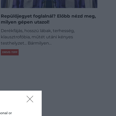
Repülőjegyet foglalnál? Előbb nézd meg,
milyen gépen utazol!
Derékfájás, hosszú lábak, terhesség,
klausztrofóbia, műtét utáni kényes
testhelyzet... Bármilyen…
DRIVE-TIPP
sonal or