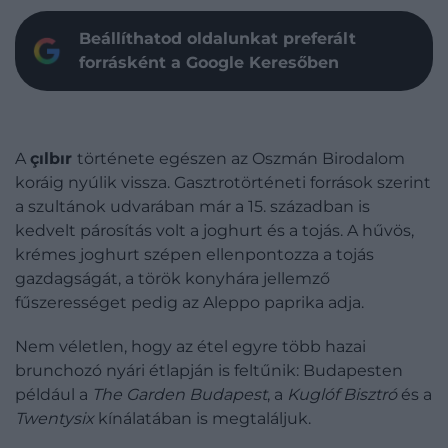
Beállíthatod oldalunkat preferált
forrásként a Google Keresőben
A
çılbır
története egészen az Oszmán Birodalom
koráig nyúlik vissza. Gasztrotörténeti források szerint
a szultánok udvarában már a 15. században is
kedvelt párosítás volt a joghurt és a tojás. A hűvös,
krémes joghurt szépen ellenpontozza a tojás
gazdagságát, a török konyhára jellemző
fűszerességet pedig az Aleppo paprika adja.
Nem véletlen, hogy az étel egyre több hazai
brunchozó nyári étlapján is feltűnik: Budapesten
például a
The Garden Budapest
, a
Kuglóf Bisztró
és a
Twentysix
kínálatában is megtaláljuk.