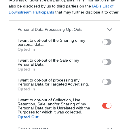
also be disclosed by us to third parties on the
IAB’s List of
Downstream Participants
that may further disclose it to other
third parties.
Please note that this website/app uses one or more Google
Personal Data Processing Opt Outs
services and may gather and store information including but
not limited to your visit or usage behaviour. You may click to
I want to opt-out of the Sharing of my
personal data.
grant or deny consent to Google and its third-party tags to
Opted In
use your data for below specified purposes in below Google
consent section.
I want to opt-out of the Sale of my
Personal Data.
Opted In
I want to opt-out of processing my
Personal Data for Targeted Advertising.
Opted In
çılbır
Fotó:
Sergii Koval, Shutterstock
I want to opt-out of Collection, Use,
Retention, Sale, and/or Sharing of my
ÍGY KÉSZÍTSÜK EL:
Personal Data that Is Unrelated with the
Purposes for which it was collected.
Opted Out
Egy kisebb tálban keverjük össze a
szobahőmérsékletű joghurtot a fokhagymával,