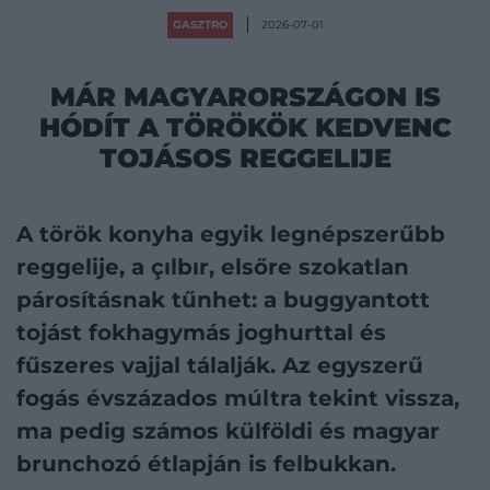
GASZTRO
2026-07-01
MÁR MAGYARORSZÁGON IS
HÓDÍT A TÖRÖKÖK KEDVENC
TOJÁSOS REGGELIJE
A török konyha egyik legnépszerűbb
reggelije, a çılbır, elsőre szokatlan
párosításnak tűnhet: a buggyantott
tojást fokhagymás joghurttal és
fűszeres vajjal tálalják. Az egyszerű
fogás évszázados múltra tekint vissza,
ma pedig számos külföldi és magyar
brunchozó étlapján is felbukkan.