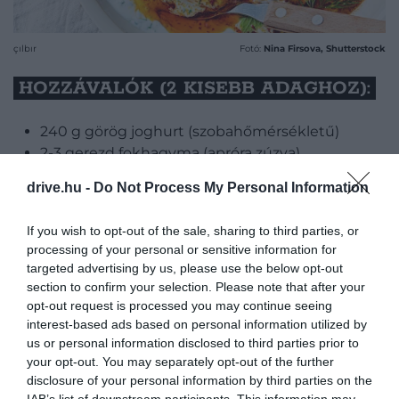
çılbır
Fotó:
Nina Firsova, Shutterstock
HOZZÁVALÓK (2 KISEBB ADAGHOZ):
240 g görög joghurt (szobahőmérsékletű)
2-3 gerezd fokhagyma (apróra zúzva)
2 tojás
drive.hu -
Do Not Process My Personal Information
3 ek extraszűz olívaolaj
1-2 ek ecet (ez segít majd a buggyantott tojás
If you wish to opt-out of the sale, sharing to third parties, or
állagával)
processing of your personal or sensitive information for
2 tk Aleppo paprika (helyettesíthető őrölt füstölt
targeted advertising by us, please use the below opt-out
paprikával)
section to confirm your selection. Please note that after your
só, bors (ízlés szerint)
opt-out request is processed you may continue seeing
tálaláshoz: pirítós, bagett vagy tetszőleges
interest-based ads based on personal information utilized by
us or personal information disclosed to third parties prior to
kenyérféle.
your opt-out. You may separately opt-out of the further
disclosure of your personal information by third parties on the
IAB’s list of downstream participants. This information may