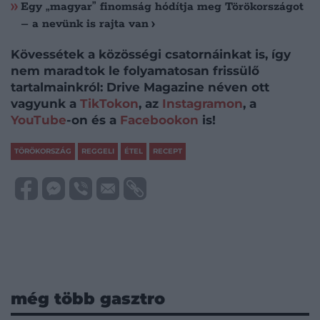
Egy „magyar” finomság hódítja meg Törökországot
– a nevünk is rajta van
Kövessétek a közösségi csatornáinkat is, így
nem maradtok le folyamatosan frissülő
tartalmainkról: Drive Magazine néven ott
vagyunk a
TikTokon
, az
Instagramon
, a
YouTube
-on és a
Facebookon
is!
TÖRÖKORSZÁG
REGGELI
ÉTEL
RECEPT
még több gasztro