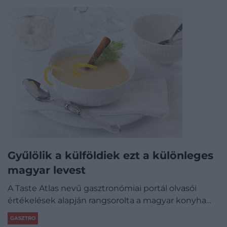
Gyűlölik a külföldiek ezt a különleges
magyar levest
A Taste Atlas nevű gasztronómiai portál olvasói
értékelések alapján rangsorolta a magyar konyha…
GASZTRO