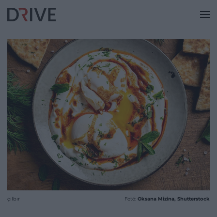
çılbır
Fotó:
Oksana Mizina, Shutterstock