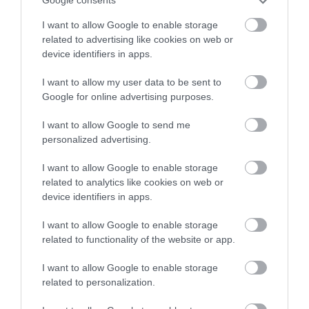
Google consents
majd sózzuk, borsozzuk. A keveréket válasszuk
I want to allow Google to enable storage
ketté, és a két adagot tegyük azokba a
related to advertising like cookies on web or
tányérokba, amelyekben tálalni fogjuk.
device identifiers in apps.
Egy közepes méretű, mélyebb serpenyőben
vagy lábasban forraljunk fel vizet, közben pedig
I want to allow my user data to be sent to
Google for online advertising purposes.
öntsük hozzá az ecetet is.
Amíg várunk a vízre, készítsük el az olajos
I want to allow Google to send me
mártást. Egy kisebb serpenyőben közepes
personalized advertising.
lángon melegítsük fel az olívaolajat, aztán adjuk
hozzá a paprikát, és keverjük el alaposan.
I want to allow Google to enable storage
Ha a víz felforrt, egy kicsi tálkába üssük bele az
related to analytics like cookies on web or
első tojást, majd ebből óvatosan csúsztassuk
device identifiers in apps.
bele a forró vízbe. Ismételjük ezt meg a második
I want to allow Google to enable storage
tojással is. Ezután rögtön tekerjük lejjebb a
related to functionality of the website or app.
tűzhelyet és rakjunk egy fedőt a lábasra. A
buggyantott tojások nagyjából 3-4 perc alatt
I want to allow Google to enable storage
készülnek el.
related to personalization.
Egy lyukas kanál segítségével tegyük át a