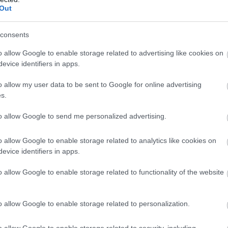
Out
émet (frangipane) és mandulaszemeket raknak.
consents
o allow Google to enable storage related to advertising like cookies on
evice identifiers in apps.
o allow my user data to be sent to Google for online advertising
s.
to allow Google to send me personalized advertising.
o allow Google to enable storage related to analytics like cookies on
evice identifiers in apps.
o allow Google to enable storage related to functionality of the website
o allow Google to enable storage related to personalization.
o allow Google to enable storage related to security, including