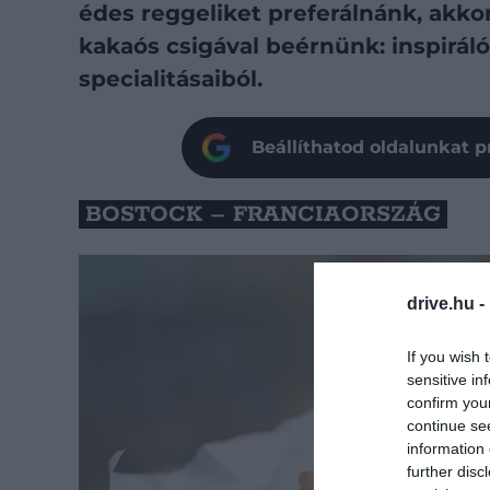
édes reggeliket preferálnánk, akko
kakaós csigával beérnünk: inspirá
specialitásaiból.
Beállíthatod oldalunkat p
BOSTOCK – FRANCIAORSZÁG
drive.hu -
If you wish 
sensitive in
confirm you
continue se
information 
further disc