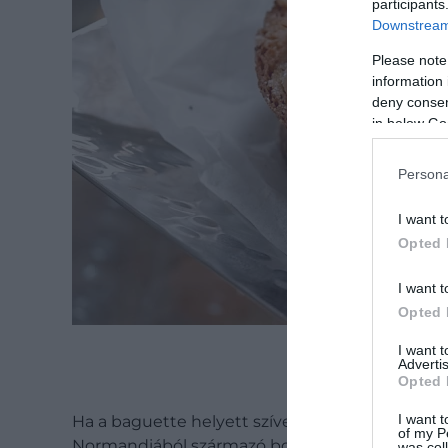
participants
Downstream 
Please note
information 
deny consent
in below Go
Persona
I want t
Opted 
I want t
Opted 
I want 
Advertis
Opted 
I want t
Ha a baguette helyett szívesebben reggelizné
of my P
Normandiából származó bostockot. A briósból kés
was col