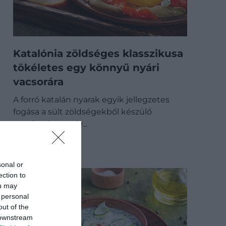
Katalónia zöldséges klasszikusa
tökéletes egy könnyű nyári
vacsorára
A forró katalán nyarak egyik jellegzetes
fogása a sült zöldségekből készülő
escalivada, amely…
GASZTRO
sonal or
ection to
ou may
 personal
out of the
 downstream