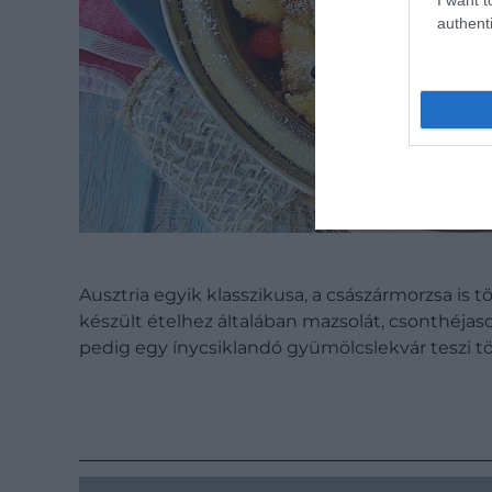
authenti
Ausztria egyik klasszikusa, a császármorzsa is t
készült ételhez általában mazsolát, csonthéjas
pedig egy ínycsiklandó gyümölcslekvár teszi t