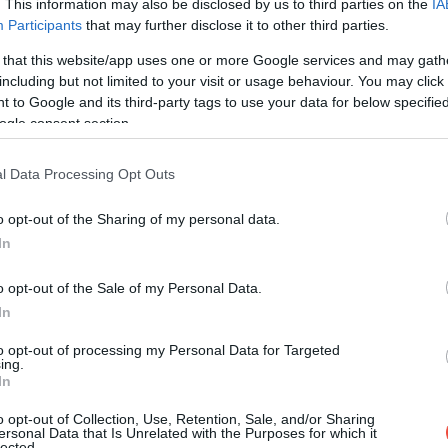
. This information may also be disclosed by us to third parties on the
IA
Participants
that may further disclose it to other third parties.
 that this website/app uses one or more Google services and may gath
including but not limited to your visit or usage behaviour. You may click 
 to Google and its third-party tags to use your data for below specifi
ogle consent section.
l Data Processing Opt Outs
o opt-out of the Sharing of my personal data.
In
o opt-out of the Sale of my Personal Data.
In
Fotó:
Shutterstock
to opt-out of processing my Personal Data for Targeted
ing.
In
o opt-out of Collection, Use, Retention, Sale, and/or Sharing
nk valami édeset, akkor érdemes fontolóra vennünk a
ersonal Data that Is Unrelated with the Purposes for which it
zülő kalácsot általában valamilyen sziruppal ízesítik,
lected.