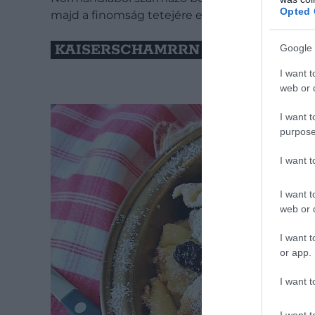
Opted 
majd a finomság tetejére egy mandulás habkr
KAISERSCHAMRRN – AUSZTRIA
Google 
I want t
web or d
I want t
purpose
I want 
I want t
web or d
I want t
or app.
I want t
I want t