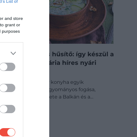
B’s List of
er and store
to grant or
ed purposes
Joghurtos és hűsítő: így készül a
tarator, Bulgária híres nyári
levese
A tarator a bolgár konyha egyik
legismertebb hagyományos fogása,
amelynek története a Balkán és a…
GASZTRO