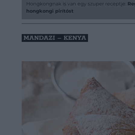
Hongkongnak is van egy szuper receptje:
Re
hongkongi pirítóst
MANDAZI – KENYA