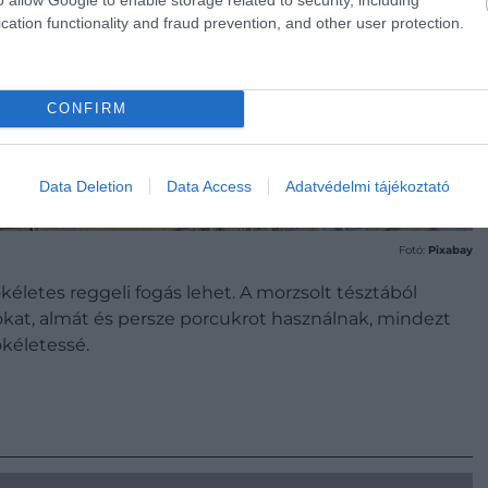
cation functionality and fraud prevention, and other user protection.
CONFIRM
Data Deletion
Data Access
Adatvédelmi tájékoztató
Fotó:
Pixabay
ökéletes reggeli fogás lehet. A morzsolt tésztából
okat, almát és persze porcukrot használnak, mindezt
ökéletessé.