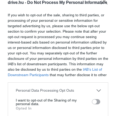
drive.hu -
Do Not Process My Personal Information
A két legfontosabb kikötőnek
Katapola
és
Lagada
mondhatók, így nem meglepő, hogy ezek a sziget
If you wish to opt-out of the sale, sharing to third parties, or
legismertebb települései. Mindkét helyen strandok,
processing of your personal or sensitive information for
éttermek és hangulatos görög bárok sokasága
targeted advertising by us, please use the below opt-out
fogadja a klasszikus kék-fehér házak között andalgó
section to confirm your selection. Please note that after your
látogatókat. Szintén érdemes felkeresni a sziget
opt-out request is processed you may continue seeing
fővárosát, a 350 méter magasan található
Chorát
: itt
interest-based ads based on personal information utilized by
us or personal information disclosed to third parties prior to
több történelmi látványossággal is találkozhatunk,
your opt-out. You may separately opt-out of the further
például a 13. századi velencei kastéllyal és a város
disclosure of your personal information by third parties on the
szélét díszítő malmokkal, ahonnan elképesztő
IAB’s list of downstream participants. This information may
látvány nyílik naplementekor. Itt helyezkedik el az
also be disclosed by us to third parties on the
IAB’s List of
archeológiai múzeum is.
Downstream Participants
that may further disclose it to other
third parties.
Please note that this website/app uses one or more Google
Chora közelében díszeleg a sziget
Personal Data Processing Opt Outs
services and may gather and store information including but
legjelentősebb temploma is, a sziklafalba
not limited to your visit or usage behaviour. You may click to
I want to opt-out of the Sharing of my
épült Hozoviotissa-kolostor.
personal data.
grant or deny consent to Google and its third-party tags to
Opted In
use your data for below specified purposes in below Google