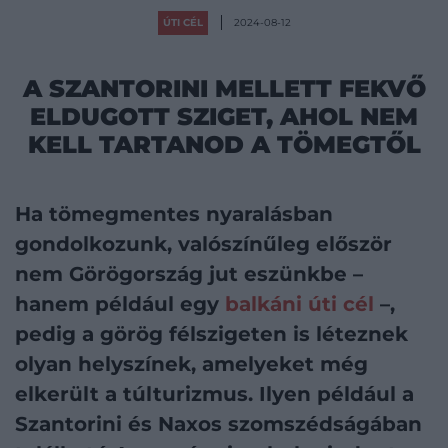
ÚTI CÉL
2024-08-12
A SZANTORINI MELLETT FEKVŐ
ELDUGOTT SZIGET, AHOL NEM
KELL TARTANOD A TÖMEGTŐL
Ha tömegmentes nyaralásban
gondolkozunk, valószínűleg először
nem Görögország jut eszünkbe –
hanem például egy
balkáni úti cél
–,
pedig a görög félszigeten is léteznek
olyan helyszínek, amelyeket még
elkerült a túlturizmus. Ilyen például a
Szantorini és Naxos szomszédságában