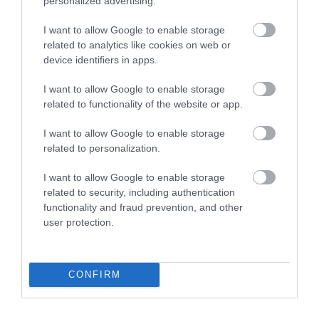
personalized advertising.
keresztül is felfedezhetjük, melyeknek jó része a
I want to allow Google to enable storage
sziget keleti oldalán,
Tholaria
és
Lagada
környékén
related to analytics like cookies on web or
fut. A szuper strandokért válasszuk kirándulásunk
device identifiers in apps.
utolsó pontjának Ormos Egialis településének
környékét, vagy induljunk el a Tholariától északra
I want to allow Google to enable storage
található
Paralia Megali Vlichada
, illetve a
Paralia
related to functionality of the website or app.
Mikri Vlichada
irányába.
I want to allow Google to enable storage
related to personalization.
I want to allow Google to enable storage
related to security, including authentication
functionality and fraud prevention, and other
Ha már természet:
A vízesésekkel teli görög
user protection.
sziget, ami még elkerülte a turisták
figyelmét
CONFIRM
Persze remek tengerpartokat nem csak a keleti