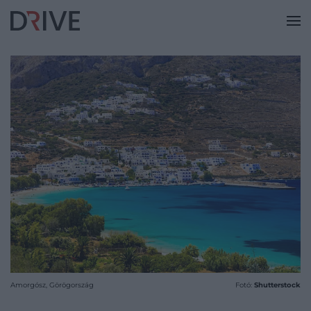
Amorgósz, Görögország
Fotó:
Shutterstock