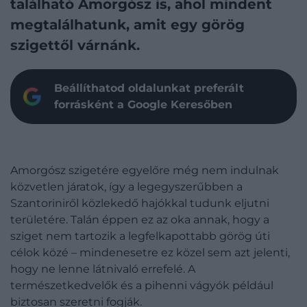
található Amorgósz is, ahol mindent
megtalálhatunk, amit egy görög
szigettől várnánk.
Beállíthatod oldalunkat preferált
forrásként a Google Keresőben
Amorgósz szigetére egyelőre még nem indulnak
közvetlen járatok, így a legegyszerűbben a
Szantoriniről közlekedő hajókkal tudunk eljutni
területére. Talán éppen ez az oka annak, hogy a
sziget nem tartozik a legfelkapottabb görög úti
célok közé – mindenesetre ez közel sem azt jelenti,
hogy ne lenne látnivaló errefelé. A
természetkedvelők és a pihenni vágyók például
biztosan szeretni fogják.