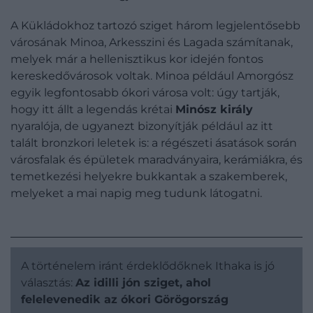
A Kükládokhoz tartozó sziget három legjelentősebb
városának Minoa, Arkesszini és Lagada számítanak,
melyek már a hellenisztikus kor idején fontos
kereskedővárosok voltak. Minoa például Amorgósz
egyik legfontosabb ókori városa volt: úgy tartják,
hogy itt állt a legendás krétai
Minósz király
nyaralója, de ugyanezt bizonyítják például az itt
talált bronzkori leletek is: a régészeti ásatások során
városfalak és épületek maradványaira, kerámiákra, és
temetkezési helyekre bukkantak a szakemberek,
melyeket a mai napig meg tudunk látogatni.
A történelem iránt érdeklődőknek Ithaka is jó
választás:
Az idilli jón sziget, ahol
felelevenedik az ókori Görögország