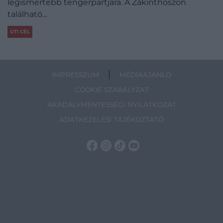
legismertebb tengerpartjára. A Zákinthoszon
található…
ÚTI CÉL
IMPRESSZUM
MÉDIAAJÁNLÓ
COOKIE SZABÁLYZAT
AKADÁLYMENTESSÉGI NYILATKOZAT
ADATKEZELÉSI TÁJÉKOZTATÓ