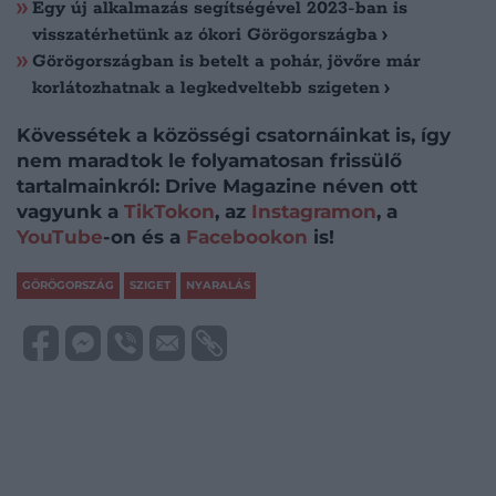
Egy új alkalmazás segítségével 2023-ban is
visszatérhetünk az ókori Görögországba
Görögországban is betelt a pohár, jövőre már
korlátozhatnak a legkedveltebb szigeten
Kövessétek a közösségi csatornáinkat is, így
nem maradtok le folyamatosan frissülő
tartalmainkról: Drive Magazine néven ott
vagyunk a
TikTokon
, az
Instagramon
, a
YouTube
-on és a
Facebookon
is!
GÖRÖGORSZÁG
SZIGET
NYARALÁS