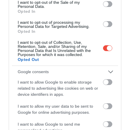
consent section.
I want to opt-out of the Sale of my
Personal Data.
Opted In
I want to opt-out of processing my
Personal Data for Targeted Advertising.
Opted In
I want to opt-out of Collection, Use,
Retention, Sale, and/or Sharing of my
Personal Data that Is Unrelated with the
Purposes for which it was collected.
Opted Out
Google consents
I want to allow Google to enable storage
related to advertising like cookies on web or
device identifiers in apps.
Hozoviotissa-kolostor, Amorgósz
Fotó:
Vasilis Tsikkinis photos, Getty Images
I want to allow my user data to be sent to
Innen pedig nem kell sokat utazni a déli partok
Google for online advertising purposes.
strandjaiig: az Agia Anna tengerpartról például
csodás kilátás nyílik az Égei-tengerre. Amorgósz
I want to allow Google to send me
természeti kincseit persze több túraútvonalon