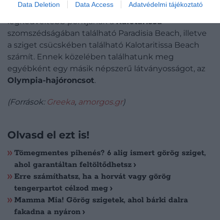
Data Deletion
Data Access
Adatvédelmi tájékoztató
oldalon találhatunk: a nyugati térség egyik
legkedveltebb pontjának a
Kalotarissa
szomszédságában található Paradisia Beach, illetve
a sziget csücskében található Kalotaritissa Beach
számít. Ennek közelében találhatunk meg
egyébként egy másik népszerű látványosságot, az
Olympia-hajóroncsot
.
(Források:
Greeka
,
amorgos.gr
)
Olvasd el ezt is!
Tömegmentes pihenés? 6 alig ismert görög sziget,
ahol garantáltan feltöltődhetsz
Erre számíthatsz, ha a horvát vagy görög
tengerpartot célzod meg
Mamma Mia! Görög szigetek, ahol bárki dalra
fakadna a nyáron