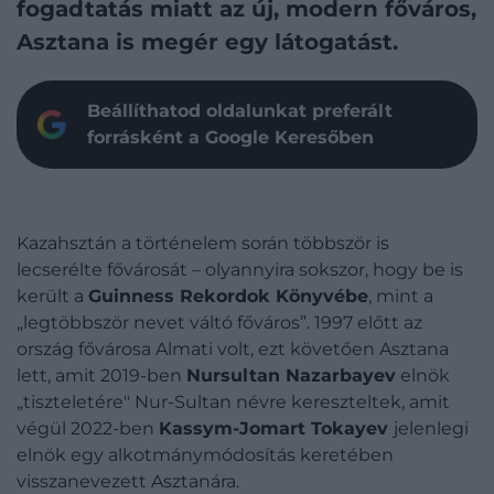
fogadtatás miatt az új, modern főváros,
Asztana is megér egy látogatást.
Beállíthatod oldalunkat preferált
forrásként a Google Keresőben
Kazahsztán a történelem során többször is
lecserélte fővárosát – olyannyira sokszor, hogy be is
került a
Guinness Rekordok Könyvébe
, mint a
„legtöbbször nevet váltó főváros”. 1997 előtt az
ország fővárosa Almati volt, ezt követően Asztana
lett, amit 2019-ben
Nursultan Nazarbayev
elnök
„tiszteletére" Nur-Sultan névre kereszteltek, amit
végül 2022-ben
Kassym-Jomart Tokayev
jelenlegi
elnök egy alkotmánymódosítás keretében
visszanevezett Asztanára.