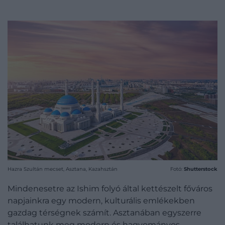
Hazra Szultán mecset, Asztana, Kazahsztán
Fotó:
Shutterstock
Mindenesetre az Ishim folyó által kettészelt főváros
napjainkra egy modern, kulturális emlékekben
gazdag térségnek számít. Asztanában egyszerre
találhatunk meg modern és hagyományos