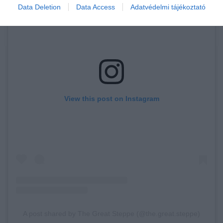
Data Deletion
Data Access
Adatvédelmi tájékoztató
View this post on Instagram
A post shared by The Great Steppe (@the.great.steppe)