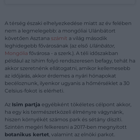
A térség északi elhelyezkedése miatt az év felében
nem a legmelegebb: a mongóliai Ulánbátort
követően Asztana
számít
a világ második
leghidegebb fővárosának (az első
Ulánbátor,
Mongólia
fővárosa - a szerk.). A téli időszakban
például az Ishim folyó rendszeresen befagy, tehát ha
akkor szeretnénk ellátogatni, amikor kellemesebb
az időjárás, akkor érdemes a nyári hónapokat
becéloznunk, ilyenkor ugyanis a hőmérséklet a 30
Celsius-fokot is elérheti.
Az
Isim partja
egyébként tökéletes célpont akkor,
ha egy kis természetközeli élményre vágynánk,
hiszen környékét számos park és sétány díszíti.
Szintén megéri felkeresni a 2017-ben megnyitott
botanikus kertet
, valamint az elnöki parkot.