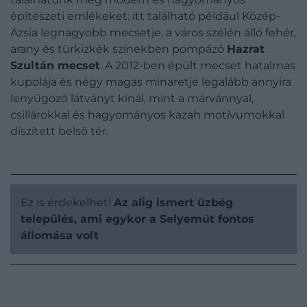
építészeti emlékeket: itt található például Közép-
Ázsia legnagyobb mecsetje, a város szélén álló fehér,
arany és türkizkék színekben pompázó
Hazrat
Szultán mecset
. A 2012-ben épült mecset hatalmas
kupolája és négy magas minaretje legalább annyira
lenyűgöző látványt kínál, mint a márvánnyal,
csillárokkal és hagyományos kazah motívumokkal
díszített belső tér.
Ez is érdekelhet!
Az alig ismert üzbég
település, ami egykor a Selyemút fontos
állomása volt