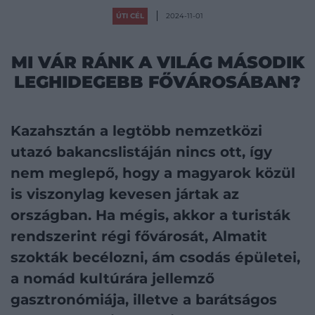
ÚTI CÉL
2024-11-01
MI VÁR RÁNK A VILÁG MÁSODIK
LEGHIDEGEBB FŐVÁROSÁBAN?
Kazahsztán a legtöbb nemzetközi
utazó bakancslistáján nincs ott, így
nem meglepő, hogy a magyarok közül
is viszonylag kevesen jártak az
országban. Ha mégis, akkor a turisták
rendszerint régi fővárosát, Almatit
szokták becélozni, ám csodás épületei,
a nomád kultúrára jellemző
gasztronómiája, illetve a barátságos