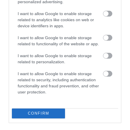
történelmét bemutató
Nemzeti Múzeumba
, a
personalized advertising.
zenekedvelőknek pedig jó választás az
Operaház
.
I want to allow Google to enable storage
Az irodalomért 20. századi költő előtt tisztelgő
related to analytics like cookies on web or
Saken Seifullin Múzeumot
vegyük célba, de a
device identifiers in apps.
Kazah Hadtörténeti Múzeum is gazdag kiállítási
anyaggal várja az érdeklődőket.
I want to allow Google to enable storage
related to functionality of the website or app.
Ugyan Asztanának nincs tengerpartja, a
I want to allow Google to enable storage
Khan Shatyr Szórakoztatóközpontban a
related to personalization.
megannyi üzlet, minigolfpályák és a
I want to allow Google to enable storage
„hajókázó folyó” mellett egy beltéri strand
related to security, including authentication
is helyet kapott.
functionality and fraud prevention, and other
user protection.
CONFIRM