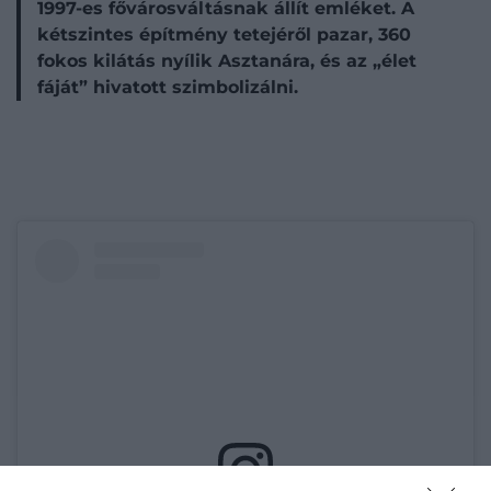
1997-es fővárosváltásnak állít emléket. A
kétszintes építmény tetejéről pazar, 360
fokos kilátás nyílik Asztanára, és az „élet
fáját” hivatott szimbolizálni.