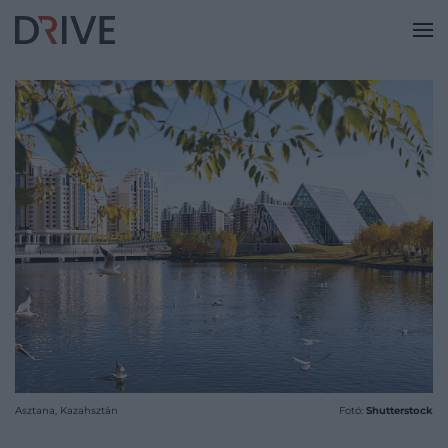
Asztana, Kazahsztán
Fotó:
Shutterstock