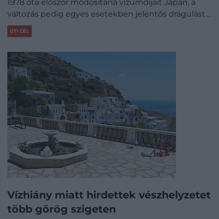
1978 óta először módosítaná vízumdíjait Japán, a
változás pedig egyes esetekben jelentős drágulást…
ÚTI CÉL
Vízhiány miatt hirdettek vészhelyzetet
több görög szigeten