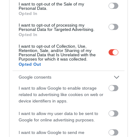
vagy épp űrenergiának szentelt interaktív kiállítások
consent section.
I want to opt-out of the Sale of my
Personal Data.
pedig nemcsak a felnőttek, de a kisebbek számára
Opted In
is izgalmas lehetőséget rejtenek. A múzeumban
ráadásul VR és AR élményekben is részt vehetünk,
I want to opt-out of processing my
Personal Data for Targeted Advertising.
amelyek segítségével a fiatalok is egyszerűbben
Opted In
megismerkedhetnek az energiatudatos
technológiákkal.
I want to opt-out of Collection, Use,
Retention, Sale, and/or Sharing of my
Personal Data that Is Unrelated with the
Purposes for which it was collected.
Opted Out
Google consents
I want to allow Google to enable storage
Ez is érdekelhet!
Törökország hegyvidéki
related to advertising like cookies on web or
faluja, ami „az apokalipszis után is
device identifiers in apps.
fennmarad"
I want to allow my user data to be sent to
Google for online advertising purposes.
Egy kis kultúráért látogassunk el a nemzet
I want to allow Google to send me