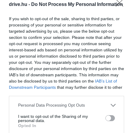
drive.hu -
Do Not Process My Personal Information
View this post on Instagram
If you wish to opt-out of the sale, sharing to third parties, or
processing of your personal or sensitive information for
targeted advertising by us, please use the below opt-out
section to confirm your selection. Please note that after your
opt-out request is processed you may continue seeing
interest-based ads based on personal information utilized by
us or personal information disclosed to third parties prior to
your opt-out. You may separately opt-out of the further
disclosure of your personal information by third parties on the
IAB’s list of downstream participants. This information may
A post shared by Visit Astana (@visitastana.kz)
also be disclosed by us to third parties on the
IAB’s List of
Downstream Participants
that may further disclose it to other
third parties.
Please note that this website/app uses one or more Google
Personal Data Processing Opt Outs
A modern Asztana egyik legszebb példája a
Nur
services and may gather and store information including but
Alem Museum of Future Energy
hatalmas épülete.
not limited to your visit or usage behaviour. You may click to
I want to opt-out of the Sharing of my
A nyolc emelet mindegyike egy-egy nem megújuló
personal data.
grant or deny consent to Google and its third-party tags to
Opted In
energiaforrásnak van szentelve, a nap-, szél-, víz-
use your data for below specified purposes in below Google