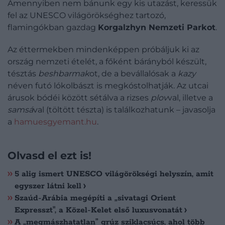
Amennyiben nem bánunk egy kis utazást, keressük
fel az UNESCO világörökséghez tartozó,
flamingókban gazdag
Korgalzhyn Nemzeti Parkot
.
Az éttermekben mindenképpen próbáljuk ki az
ország nemzeti ételét, a főként bárányból készült,
tésztás
beshbarmak
ot, de a bevállalósak a
kazy
néven futó lókolbászt is megkóstolhatják. Az utcai
árusok bódéi között sétálva a rizses
plov
val, illetve a
samsá
val (töltött tészta) is találkozhatunk – javasolja
a
hamuesgyemant.hu
.
Olvasd el ezt is!
5 alig ismert UNESCO világörökségi helyszín, amit
egyszer látni kell
Szaúd-Arábia megépíti a „sivatagi Orient
Expresszt", a Közel-Kelet első luxusvonatát
A „megmászhatatlan” grúz sziklacsúcs, ahol több