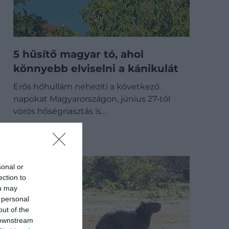
5 hűsítő magyar tó, ahol
könnyebb elviselni a kánikulát
Erős hőhullám nehezíti a következő
napokat Magyarországon, június 27-től
vörös hőségriasztás is…
BELFÖLD
sonal or
ection to
ou may
 personal
out of the
 downstream