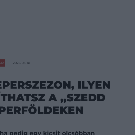
LD
2026-05-10
EPERSZEZON, ILYEN
THATSZ A „SZEDD
EPERFÖLDEKEN
ha pedig egy kicsit olcsóbban