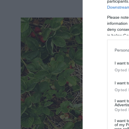
participants
Downstream 
Please note
information 
deny consent
in below Go
Persona
I want t
Opted 
I want t
Opted 
I want 
Advertis
Opted 
I want t
of my P
was col