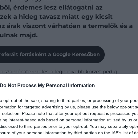
ől, érdemes lesz ellátogatni az
zek a hideg tavasz miatt egy kicsit
z árak viszont várhatóan a termelők és a
kulnak majd.
referált forrásként a Google Keresőben
 a szamócatermelés, a legnagyobb körzet pedig
dni kell, hogy nem utóérő gyümölcs, tehát közvetlenül
Do Not Process My Personal Information
ső, fóliás eprek már egy ideje megjelentek a polcokon,
goznak.
to opt-out of the sale, sharing to third parties, or processing of your per
formation for targeted advertising by us, please use the below opt-out s
ján csak kettő-négy hét múlva nyithatnak
r selection. Please note that after your opt-out request is processed y
eing interest-based ads based on personal information utilized by us or
y azonban az ország északi részén több helyen
disclosed to third parties prior to your opt-out. You may separately opt-
losure of your personal information by third parties on the IAB’s list of