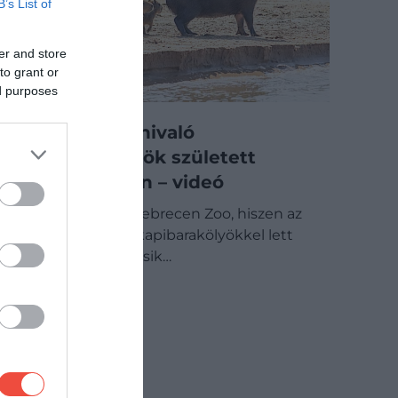
B’s List of
er and store
to grant or
ed purposes
Három imádnivaló
kapibarakölyök született
Debrecenben – videó
Jó hírt közölt a Debrecen Zoo, hiszen az
állatkert három kapibarakölyökkel lett
gazdagabb. A kicsik…
BELFÖLD