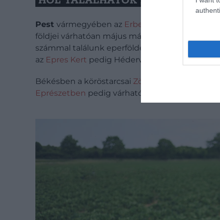
HOL TALÁLHATÓK „SZEDD MAGAD
authenti
Pest
vármegyében az
Erbeerland
Budakalászon
földjei várhatóan május második felében nyitna
számmal találunk eperföldeket: az
Eperország
az
Epres Kert
pedig Héderváron várja majd a lá
Békésben a köröstarcsai
Zöld Fa Eper
idén dupl
Eprészetben
pedig várhatóan május 15-től leh