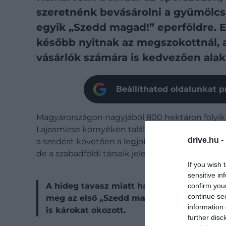
szeretnénk bevásárolni a gyümölcsb
egyik „Szedd magad!” eperföldre. E
később nyitnak az megszokottnál, a
vásárlók számára is kedvezően ala
Beállíthatod oldalunkat p
Magyarországon nagyjából 800 hektáron folyik
Lajosmizse környékén található. Az eperről tu
drive.hu -
a szedést követően a legjobb a minősége. Az el
de a szabadföldi társaik jelenleg még csak virá
If you wish 
sensitive in
A hideg tavasz miatt hazánk legtöbb pont
confirm you
continue se
meg az első „Szedd magad!” földek, a fag
information 
is károkat okozott.
further disc