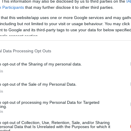
. This information may also be disclosed by us to third parties on the
IA
Participants
that may further disclose it to other third parties.
 that this website/app uses one or more Google services and may gath
including but not limited to your visit or usage behaviour. You may click 
 to Google and its third-party tags to use your data for below specifi
ogle consent section.
l Data Processing Opt Outs
o opt-out of the Sharing of my personal data.
In
o opt-out of the Sale of my Personal Data.
In
to opt-out of processing my Personal Data for Targeted
ing.
In
o opt-out of Collection, Use, Retention, Sale, and/or Sharing
ersonal Data that Is Unrelated with the Purposes for which it
lected.