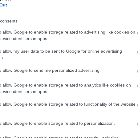
Out
consents
o allow Google to enable storage related to advertising like cookies on
evice identifiers in apps.
o allow my user data to be sent to Google for online advertising
Fotó:
Farsai Chaikulngamdee, Unsplash
s.
2026-BAN?
to allow Google to send me personalized advertising.
standokon jelenleg 3800-4000 forintért lehet most
o allow Google to enable storage related to analytics like cookies on
 magad!” akciókban tavaly 1500 forintért lehetett
evice identifiers in apps.
00-1400 forint lesz a reális ár. Egyes földek
et, ezeken a helyeken várhatóan idén 1000-1100 forint
o allow Google to enable storage related to functionality of the website
o allow Google to enable storage related to personalization.
o allow Google to enable storage related to security, including