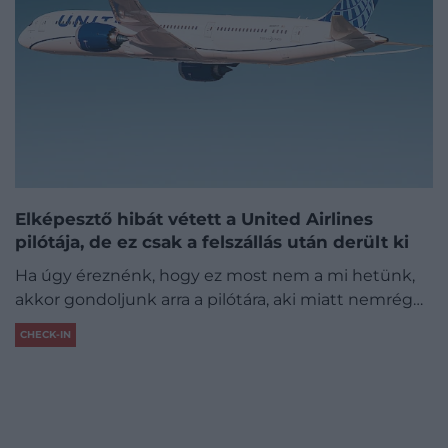
Elképesztő hibát vétett a United Airlines
pilótája, de ez csak a felszállás után derült ki
Ha úgy éreznénk, hogy ez most nem a mi hetünk,
akkor gondoljunk arra a pilótára, aki miatt nemrég…
CHECK-IN