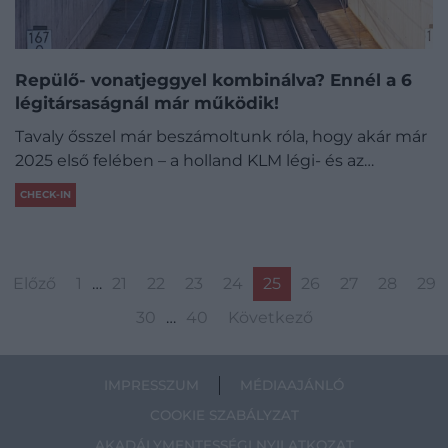
Repülő- vonatjeggyel kombinálva? Ennél a 6
légitársaságnál már működik!
Tavaly ősszel már beszámoltunk róla, hogy akár már
2025 első felében – a holland KLM légi- és az…
CHECK-IN
Előző
1
…
21
22
23
24
25
26
27
28
29
30
…
40
Következő
IMPRESSZUM
MÉDIAAJÁNLÓ
COOKIE SZABÁLYZAT
AKADÁLYMENTESSÉGI NYILATKOZAT