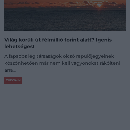
Világ körüli út félmillió forint alatt? Igenis
lehetséges!
A fapados légitársaságok olcsó repülőjegyeinek
köszönhetően már nem kell vagyonokat rákölteni
arra…
CHECK-IN