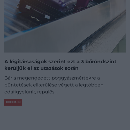
A légitársaságok szerint ezt a 3 bőröndszínt
kerüljük el az utazások során
Bár a megengedett poggyászmértekre a
büntetések elkerülése végett a legtöbben
odafigyelünk, repülős…
CHECK-IN