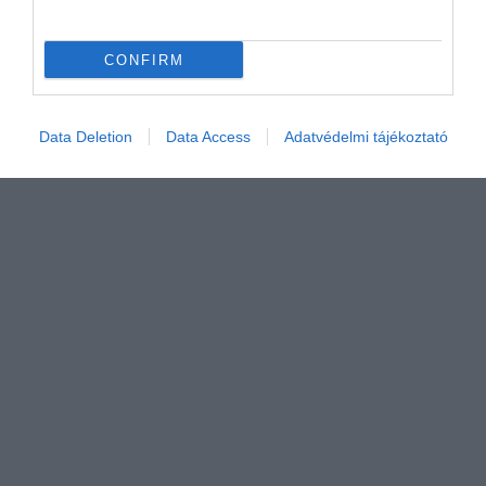
Európa különleges repülőtere, amelyen három
ország osztozkodik
CONFIRM
Ha odavagy a repülőterekért és a nem mindennapi
helyszínekért, az alábbi létesítményt azonnal írd…
Data Deletion
Data Access
Adatvédelmi tájékoztató
CHECK-IN