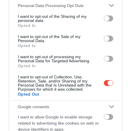
Please note that this website/app uses one or more Google
Personal Data Processing Opt Outs
services and may gather and store information including but
not limited to your visit or usage behaviour. You may click to
I want to opt-out of the Sharing of my
personal data.
grant or deny consent to Google and its third-party tags to
Opted In
Egy pilóta elmondta, mi az, amit minden
use your data for below specified purposes in below Google
utasnak tudnia kell a veszélyes repülőterekről
consent section.
I want to opt-out of the Sale of my
Personal Data.
Míg a legtöbb repülőtérben semmi különös nincs,
Opted In
létezik néhány olyan kifutópálya, ahol annyira…
I want to opt-out of processing my
Personal Data for Targeted Advertising.
CHECK-IN
Opted In
I want to opt-out of Collection, Use,
Retention, Sale, and/or Sharing of my
Personal Data that Is Unrelated with the
Purposes for which it was collected.
Opted Out
Google consents
I want to allow Google to enable storage
related to advertising like cookies on web or
device identifiers in apps.