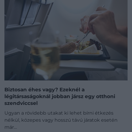
Biztosan éhes vagy? Ezeknél a
légitársaságoknál jobban jársz egy otthoni
szendviccsel
Ugyan a rövidebb utakat ki lehet bírni étkezés
nélkül, közepes vagy hosszú távú járatok esetén
már…