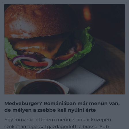
Medveburger? Romániában már menün van,
de mélyen a zsebbe kell nyúlni érte
Egy romániai étterem menüje január közepén
szokatlan fogással gazdagodott: a brassói Sub