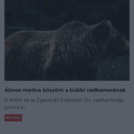
Álmos medve köszönt a bükki vadkamerának
A WWF és az Egererdő Erdészeti Zrt. vadkamerája
szúrta ki.
BELFÖLD