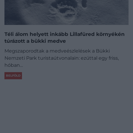
Téli álom helyett inkább Lillafüred környékén
túrázott a bükki medve
Megszaporodtak a medveészlelések a Bükki
Nemzeti Park turistaútvonalain: ezúttal egy friss,
hóban…
BELFÖLD