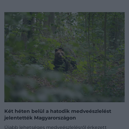
Két héten belül a hatodik medveészlelést
jelentették Magyarországon
Újabb lehetséges medveészlelésről érkezett