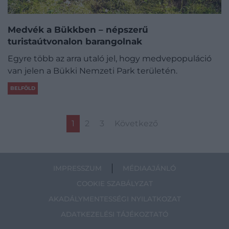
Medvék a Bükkben – népszerű
turistaútvonalon barangolnak
Egyre több az arra utaló jel, hogy medvepopuláció
van jelen a Bükki Nemzeti Park területén.
BELFÖLD
1
2
3
Következő
IMPRESSZUM
MÉDIAAJÁNLÓ
COOKIE SZABÁLYZAT
AKADÁLYMENTESSÉGI NYILATKOZAT
ADATKEZELÉSI TÁJÉKOZTATÓ