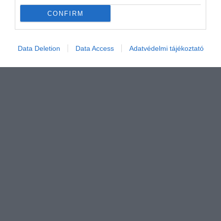
Február első hetében Ózd környékén, a Kajla-
CONFIRM
völgyben hajmeresztő élményben volt részük
azoknak a…
Data Deletion
Data Access
Adatvédelmi tájékoztató
OUTDOOR