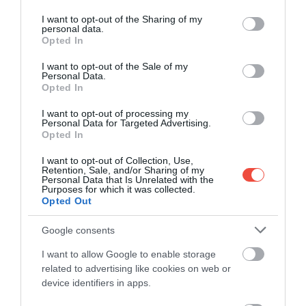
services and may gather and store information including but
not limited to your visit or usage behaviour. You may click to
I want to opt-out of the Sharing of my
personal data.
Szlovákiában mostantól medvét is rendelhetsz
grant or deny consent to Google and its third-party tags to
Opted In
vacsorára
use your data for below specified purposes in below Google
consent section.
I want to opt-out of the Sale of my
Engedélyezték Szlovákiában a medvehús
Personal Data.
fogyasztását, így mostantól az éttermekben is
Opted In
találkozhatunk…
I want to opt-out of processing my
Personal Data for Targeted Advertising.
OUTDOOR
Opted In
I want to opt-out of Collection, Use,
Retention, Sale, and/or Sharing of my
Personal Data that Is Unrelated with the
Purposes for which it was collected.
Opted Out
Google consents
I want to allow Google to enable storage
related to advertising like cookies on web or
device identifiers in apps.