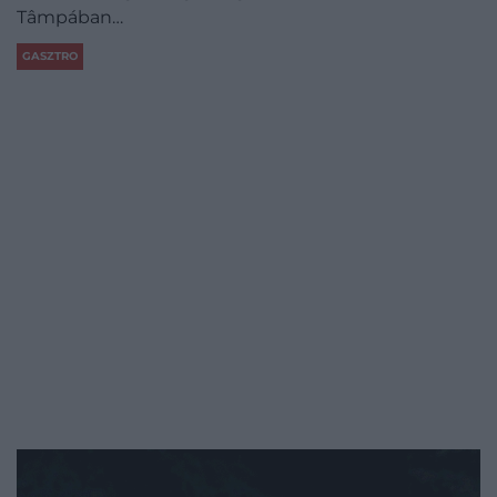
Tâmpában…
GASZTRO