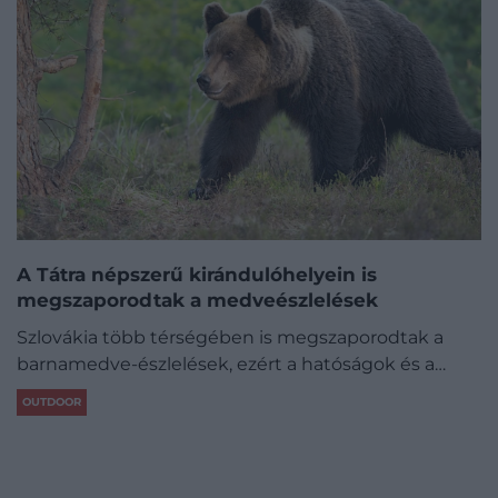
A Tátra népszerű kirándulóhelyein is
megszaporodtak a medveészlelések
Szlovákia több térségében is megszaporodtak a
barnamedve-észlelések, ezért a hatóságok és a…
OUTDOOR