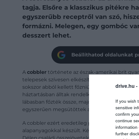
tagja. Elsőre a klasszikus pitékre h
egyszerűbb receptről van szó, hisze
formázni. Melegen, egy gombóc vaní
desszert lehet.
Beállíthatod oldalunkat p
A
cobbler
története az észak-amerikai brit gyar
telepesek szívesen elkészítették volna saját ha
drive.hu -
sokszor abból kellett főzniük, ami éppen el
háztartásban álltak rendelkezésre, gyümölcsből
If you wish 
lábasban főzték össze, majd kanállal adagolt eg
sensitive in
egyszerűen megsütöttek a nyílt tűzön.
confirm you
continue se
A cobbler ezért eredetileg praktikus megoldás 
information 
alapanyagokkal készült. Később az Egyesült Álla
further disc
Délen családi összejövetelek és ünnepi ebéde