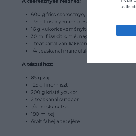
A cseresznyés részhez:
authenti
600 g friss cseresznye, kimagozva és felezv
135 g kristálycukor, a cseresznye édességét
16 g kukoricakeményítő
30 ml friss citromlé, nagyjából fél citrom lev
1 teáskanál vaníliakivonat
1/4 teáskanál mandulakivonat
A tésztához:
85 g vaj
125 g finomliszt
200 g kristálycukor
2 teáskanál sütőpor
1/4 teáskanál só
180 ml tej
őrölt fahéj a tetejére