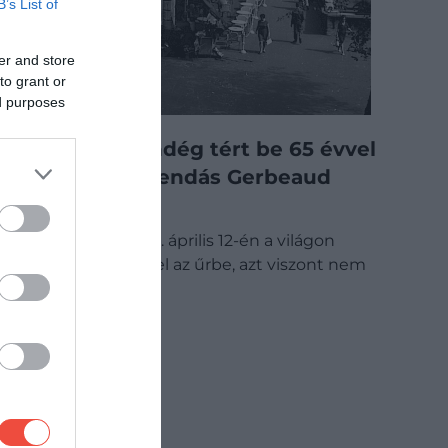
B’s List of
er and store
to grant or
ed purposes
Meglepő vendég tért be 65 évvel
ezelőtt a legendás Gerbeaud
Cukrászdába
Jurij Gagarin 1961. április 12-én a világon
elsőként jutott fel az űrbe, azt viszont nem
mindenki…
GASZTRO