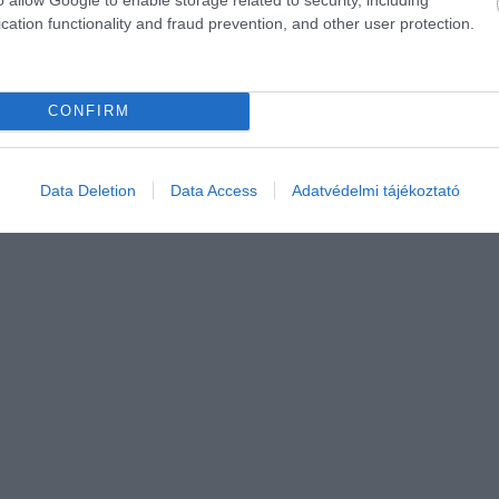
cation functionality and fraud prevention, and other user protection.
e
ől függően kicsit több vagy kevesebb is lehet
CONFIRM
e
Data Deletion
Data Access
Adatvédelmi tájékoztató