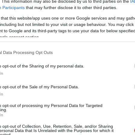
. This information may also be disclosed by us to third parties on the
IA
n és családi találkozókon került gyakran az asztalra.
Participants
that may further disclose it to other third parties.
 that this website/app uses one or more Google services and may gath
including but not limited to your visit or usage behaviour. You may click 
ölcs mellett megjelentek a konzerv és
 to Google and its third-party tags to use your data for below specifi
ig sok helyen kész keverékek váltották fel, de
ogle consent section.
tésztából készült cobbler ma is a legjobb
l Data Processing Opt Outs
o opt-out of the Sharing of my personal data.
In
o opt-out of the Sale of my Personal Data.
In
to opt-out of processing my Personal Data for Targeted
ing.
In
o opt-out of Collection, Use, Retention, Sale, and/or Sharing
ersonal Data that Is Unrelated with the Purposes for which it
lected.