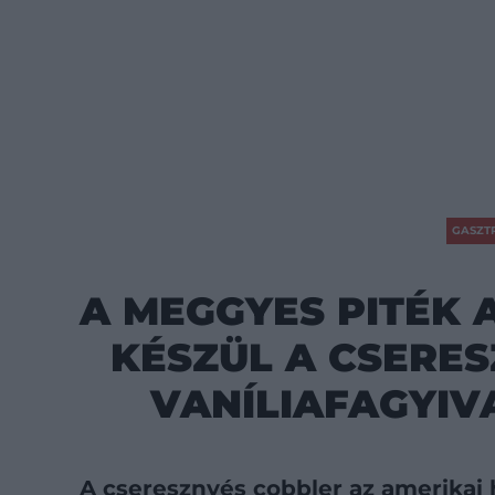
GASZT
A MEGGYES PITÉK 
KÉSZÜL A CSERES
VANÍLIAFAGYIV
A cseresznyés cobbler az amerikai