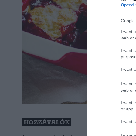
Opted 
Google 
I want t
web or d
I want t
purpose
I want 
I want t
web or d
I want t
or app.
HOZZÁVALÓK
I want t
I want t