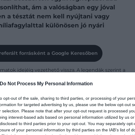
asonlíthat, ám a valóságban egy jóval
n a tésztát nem kell nyújtani vagy
liafagylalttal különösen jó nyári
referált forrásként a Google Keresőben
matok idejéig vezethető vissza. A legendák szerint a
zai desszertjeiket, de az új körülmények között
Do Not Process My Personal Information
érhető volt. A hagyományos kemencék nem minden
 viszont bőven akadt, így a
cseresznyét
gyakran
to opt-out of the sale, sharing to third parties, or processing of your per
yszerű tésztát tettek a tetejére, amit aztán
formation for targeted advertising by us, please use the below opt-out s
r selection. Please note that after your opt-out request is processed y
eing interest-based ads based on personal information utilized by us or
volt: kevés eszközzel, helyi gyümölcsökkel és egyszerű
disclosed to third parties prior to your opt-out. You may separately opt-
mok különböző régióiban saját változatai alakultak ki.
losure of your personal information by third parties on the IAB’s list of
k kedvelt édessége lett, a cseresznyében gazdag