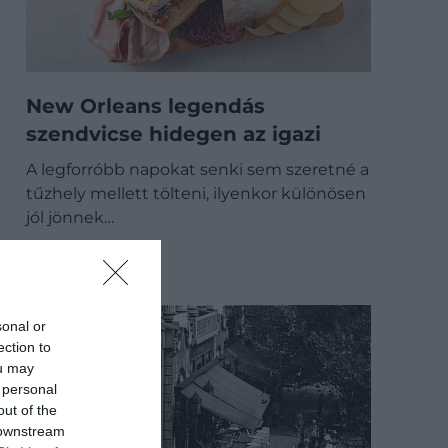
New Orleans legendás
szendvicse hidegen az igazi
A legforróbb napokat senki sem szeretné a
tűzhely mellett tölteni, ilyenkor különösen
jól jönnek…
GASZTRO
sonal or
ection to
ou may
 personal
out of the
 downstream