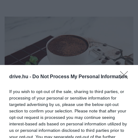
drive.hu -
Do Not Process My Personal Information
If you wish to opt-out of the sale, sharing to third parties, or
processing of your personal or sensitive information for
targeted advertising by us, please use the below opt-out
Fotó:
Pixel-Shot, Shutterstock
section to confirm your selection. Please note that after your
opt-out request is processed you may continue seeing
interest-based ads based on personal information utilized by
us or personal information disclosed to third parties prior to
your opt-out. You may separately opt-out of the further