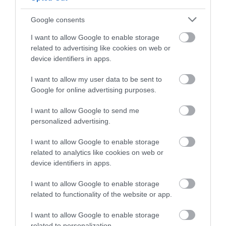
Ha édesebb ízt szeretnénk, keverjük hozzá a
barnacukrot.
Google consents
Öntsük ki bögrékbe a kész italokat. A tálaláshoz
I want to allow Google to enable storage
némi őrölt fahéjat, szerecsendiót, pillecukrot és
related to advertising like cookies on web or
akár tejszínhabot is választhatunk.
device identifiers in apps.
(Forrás:
hamuesgyemant.hu
)
I want to allow my user data to be sent to
Google for online advertising purposes.
Olvasd el ezt is!
I want to allow Google to send me
personalized advertising.
5 forró koktél a télre, hogy ne csak a radiátor
melege fűtsön
I want to allow Google to enable storage
Ez a bundás kenyér teljesen új szintre emeli a
related to analytics like cookies on web or
karácsonyi reggelit
device identifiers in apps.
Az ausztrálok kedvenc édessége végre
Magyarországon is kapható
I want to allow Google to enable storage
Ezt a mákos bejglit az is imádni fogja, aki nem
related to functionality of the website or app.
szereti a mákot
I want to allow Google to enable storage
Izland karácsonyi kedvencét te is elkészítheted 5
related to personalization.