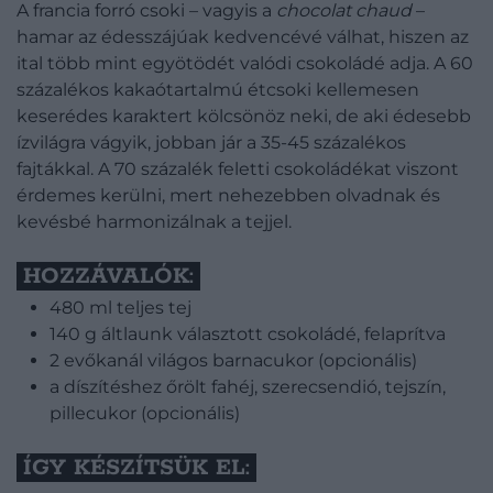
A francia forró csoki – vagyis a
chocolat chaud
–
hamar az édesszájúak kedvencévé válhat, hiszen az
ital több mint egyötödét valódi csokoládé adja. A 60
százalékos kakaótartalmú étcsoki kellemesen
keserédes karaktert kölcsönöz neki, de aki édesebb
ízvilágra vágyik, jobban jár a 35-45 százalékos
fajtákkal. A 70 százalék feletti csokoládékat viszont
érdemes kerülni, mert nehezebben olvadnak és
kevésbé harmonizálnak a tejjel.
HOZZÁVALÓK:
480 ml teljes tej
140 g áltlaunk választott csokoládé, felaprítva
2 evőkanál világos barnacukor (opcionális)
a díszítéshez őrölt fahéj, szerecsendió, tejszín,
pillecukor (opcionális)
ÍGY KÉSZÍTSÜK EL: