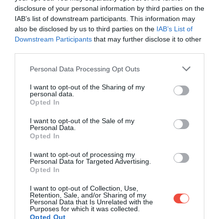
Ez is érdekelhet!
Kolumbiától Indiáig: 5
disclosure of your personal information by third parties on the
szokatlan forró csoki recept, ha felborítanánk
IAB’s list of downstream participants. This information may
a hagyományokat
also be disclosed by us to third parties on the
IAB’s List of
Downstream Participants
that may further disclose it to other
third parties.
Please note that this website/app uses one or more Google
Personal Data Processing Opt Outs
services and may gather and store information including but
Vegyünk elő egy vastagabb aljú lábost, majd
not limited to your visit or usage behaviour. You may click to
I want to opt-out of the Sharing of my
personal data.
közepes lángon melegítsük fel a tejet, amíg
grant or deny consent to Google and its third-party tags to
Opted In
gőzölögni kezd. Időnként keverjük meg, hogy
use your data for below specified purposes in below Google
consent section.
ne égjen oda.
I want to opt-out of the Sale of my
Personal Data.
A forró, de nem forrásban lévő tejbe szórjuk bele
Opted In
az aprított csokoládét, és folyamatos keverés
mellett várjuk meg, hogy teljesen elolvadjon.
I want to opt-out of processing my
Personal Data for Targeted Advertising.
Kapcsoljunk ismét közepes lángra,
Opted In
és melegítsük az egészet addig, amíg
I want to opt-out of Collection, Use,
gyöngyözni nem kezd. Kevergessük amíg
Retention, Sale, and/or Sharing of my
kissé besűrűsödik és enyhe tejhab képződik a
Personal Data that Is Unrelated with the
Purposes for which it was collected.
tetején.
Opted Out