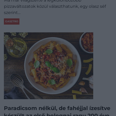
Ma már világszerte a legkülönbözőbb
pizzaváltozatok közül választhatunk, egy olasz séf
szerint…
GASZTRO
Paradicsom nélkül, de fahéjjal ízesítve
készült az első bolognai ragu 200 éve