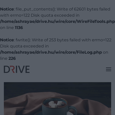
Notice
: file_put_contents(): Write of 62601 bytes failed
with errno=122 Disk quota exceeded in
/home/ashrayae/drive.hu/wire/core/WireFileTools.php
on line
1136
Notice
: fwrite(): Write of 253 bytes failed with errno=122
Disk quota exceeded in
/home/ashrayae/drive.hu/wire/core/FileLog.php
on
line
226