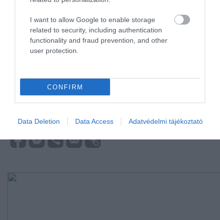
hozzávalóból
I want to allow Google to enable storage
related to security, including authentication
functionality and fraud prevention, and other
Kövessétek a közösségi csatornáinkat is, így
user protection.
nem maradtok le folyamatosan frissülő
tartalmainkról: Drive Magazine néven ott
vagyunk a
TikTokon
, az
Instagramon
, a
CONFIRM
YouTube
-on és a
Facebookon
is!
ITAL
RECEPT
FRANCIAORSZÁG
TÉLI ITAL
Data Deletion
Data Access
Adatvédelmi tájékoztató