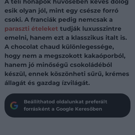
A téli hónapok hűvösében kevés dolog
esik olyan jól, mint egy csésze forró
csoki. A franciák pedig nemcsak a
paraszti ételeket
tudják luxusszintre
emelni, hanem ezt a klasszikus italt is.
A chocolat chaud különlegessége,
hogy nem a megszokott kakaóporból,
hanem jó minőségű csokoládéból
készül, ennek köszönheti sűrű, krémes
állagát és gazdag ízvilágát.
Beállíthatod oldalunkat preferált
forrásként a Google Keresőben