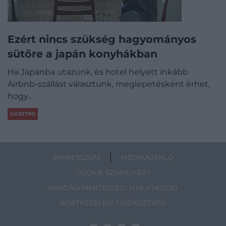
Ezért nincs szükség hagyományos
sütőre a japán konyhákban
Ha Japánba utazunk, és hotel helyett inkább
Airbnb-szállást választunk, meglepetésként érhet,
hogy…
GASZTRO
IMPRESSZUM
MÉDIAAJÁNLÓ
COOKIE SZABÁLYZAT
AKADÁLYMENTESSÉGI NYILATKOZAT
ADATKEZELÉSI TÁJÉKOZTATÓ