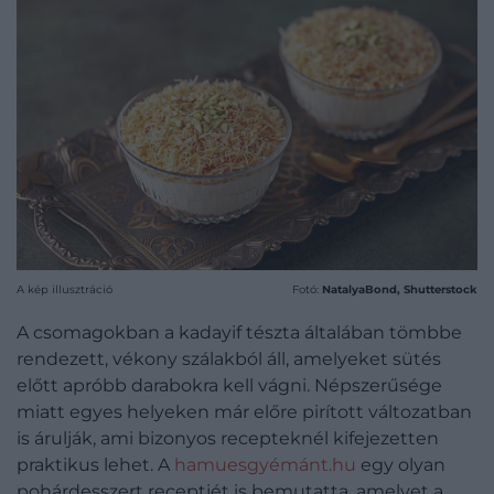
A kép illusztráció
Fotó:
NatalyaBond, Shutterstock
A csomagokban a kadayif tészta általában tömbbe
rendezett, vékony szálakból áll, amelyeket sütés
előtt apróbb darabokra kell vágni. Népszerűsége
miatt egyes helyeken már előre pirított változatban
is árulják, ami bizonyos recepteknél kifejezetten
praktikus lehet. A
hamuesgyémánt.hu
egy olyan
pohárdesszert receptjét is bemutatta, amelyet a