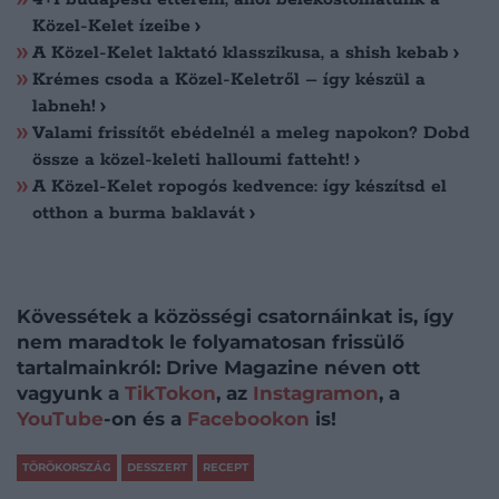
Közel-Kelet ízeibe
A Közel-Kelet laktató klasszikusa, a shish kebab
Krémes csoda a Közel-Keletről – így készül a
labneh!
Valami frissítőt ebédelnél a meleg napokon? Dobd
össze a közel-keleti halloumi fatteht!
A Közel-Kelet ropogós kedvence: így készítsd el
otthon a burma baklavát
Kövessétek a közösségi csatornáinkat is, így
nem maradtok le folyamatosan frissülő
tartalmainkról: Drive Magazine néven ott
vagyunk a
TikTokon
, az
Instagramon
, a
YouTube
-on és a
Facebookon
is!
TÖRÖKORSZÁG
DESSZERT
RECEPT