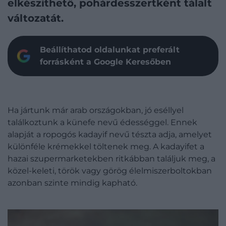
elkészíthető, pohárdesszertként tálalt
változatát.
Beállíthatod oldalunkat preferált
forrásként a Google Keresőben
Ha jártunk már arab országokban, jó eséllyel
találkoztunk a künefe nevű édességgel. Ennek
alapját a ropogós kadayif nevű tészta adja, amelyet
különféle krémekkel töltenek meg. A kadayifet a
hazai szupermarketekben ritkábban találjuk meg, a
közel-keleti, török vagy görög élelmiszerboltokban
azonban szinte mindig kapható.