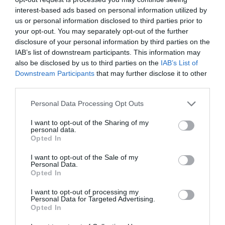
Feltétek:
interest-based ads based on personal information utilized by
us or personal information disclosed to third parties prior to
1,5 kg friss mangó
your opt-out. You may separately opt-out of the further
400 g pisztáciakrém
disclosure of your personal information by third parties on the
IAB’s list of downstream participants. This information may
also be disclosed by us to third parties on the
IAB’s List of
Downstream Participants
that may further disclose it to other
ÍGY KÉSZÍTSÜK EL:
third parties.
Please note that this website/app uses one or more Google
Personal Data Processing Opt Outs
services and may gather and store information including but
not limited to your visit or usage behaviour. You may click to
I want to opt-out of the Sharing of my
personal data.
grant or deny consent to Google and its third-party tags to
Opted In
use your data for below specified purposes in below Google
consent section.
I want to opt-out of the Sale of my
Personal Data.
Opted In
I want to opt-out of processing my
Personal Data for Targeted Advertising.
Opted In
Vágjuk a kadayif tésztát apró darabokra, majd