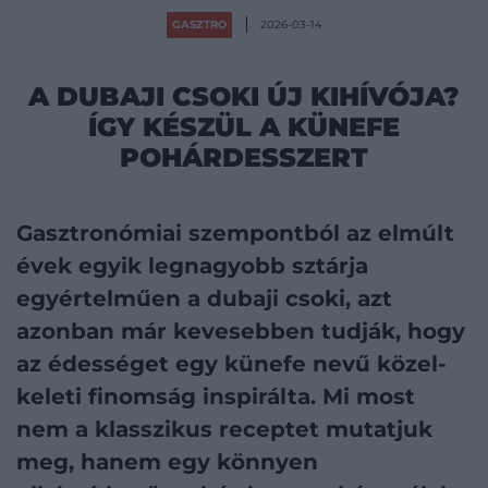
GASZTRO
2026-03-14
A DUBAJI CSOKI ÚJ KIHÍVÓJA?
ÍGY KÉSZÜL A KÜNEFE
POHÁRDESSZERT
Gasztronómiai szempontból az elmúlt
évek egyik legnagyobb sztárja
egyértelműen a dubaji csoki, azt
azonban már kevesebben tudják, hogy
az édességet egy künefe nevű közel-
keleti finomság inspirálta. Mi most
nem a klasszikus receptet mutatjuk
meg, hanem egy könnyen