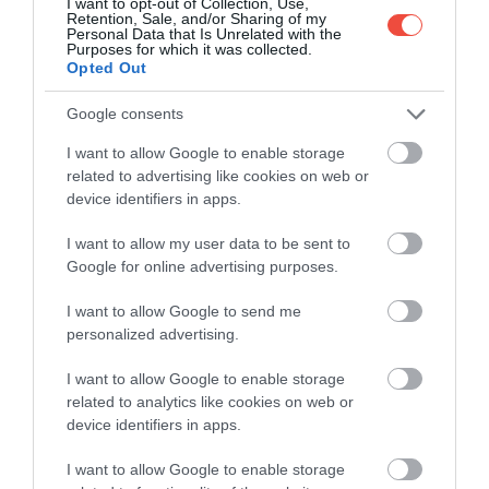
válasszuk szét a szálakat.
I want to opt-out of Collection, Use,
Retention, Sale, and/or Sharing of my
A tisztított vajhoz közepes lángon kevergetés
Personal Data that Is Unrelated with the
Purposes for which it was collected.
nélkül olvasszuk fel a vajat, majd óvatosan
Opted Out
szedjük le a tetejéről a kivált habot.
Tegyük a tésztát egy serpenyőbe, adjuk hozzá a
Google consents
tisztított vajat és a porcukrot, majd közepes
I want to allow Google to enable storage
lángon, folyamatos keverés mellett 30 perc alatt
related to advertising like cookies on web or
pirítsuk ropogósra. Ezután terítsük szét egy
device identifiers in apps.
tálcán, és hagyjuk kihűlni.
Öntsük egy tálba a mascarponét és a cukrot,
I want to allow my user data to be sent to
majd egy botmixerrel óvatosan, lassú
Google for online advertising purposes.
fordulatszámon keverjük krémesre. Adjuk hozzá
I want to allow Google to send me
a habtejszínt és nagyjából 8-10 perc alatt
personalized advertising.
krémesítsük tovább. Időnként állítsuk le a
gépet, és húzzuk le az edény oldalára ragadt
I want to allow Google to enable storage
krémet.
related to analytics like cookies on web or
Vágjuk ketté a mangót a magja mentén és
device identifiers in apps.
vágjunk kisebb kockákat a gyümölcs
I want to allow Google to enable storage
húsából. Ezek nagyobb részét pürésítsük, de