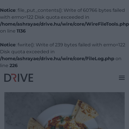
Notice
: file_put_contents(): Write of 60766 bytes failed
with errno=122 Disk quota exceeded in
/home/ashrayae/drive.hu/wire/core/WireFileTools.php
on line
1136
Notice
: fwrite(): Write of 239 bytes failed with errno=122
Disk quota exceeded in
/home/ashrayae/drive.hu/wire/core/FileLog.php
on
line
226