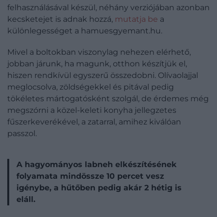
felhasználásával készül, néhány verziójában azonban
kecsketejet is adnak hozzá,
mutatja be
a
különlegességet a hamuesgyemant.hu.
Mivel a boltokban viszonylag nehezen elérhető,
jobban járunk, ha magunk, otthon készítjük el,
hiszen rendkívül egyszerű összedobni. Olívaolajjal
meglocsolva, zöldségekkel és pitával pedig
tökéletes mártogatósként szolgál, de érdemes még
megszórni a közel-keleti konyha jellegzetes
fűszerkeverékével, a zatarral, amihez kiválóan
passzol.
A hagyományos labneh elkészítésének
folyamata mindössze 10 percet vesz
igénybe, a hűtőben pedig akár 2 hétig is
eláll.