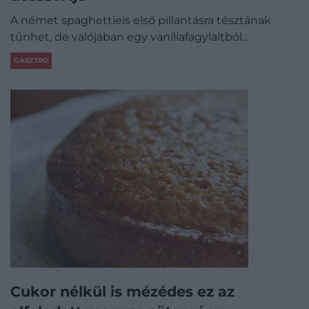
A német spaghettieis első pillantásra tésztának
tűnhet, de valójában egy vaníliafagylaltból…
GASZTRO
Cukor nélkül is mézédes ez az