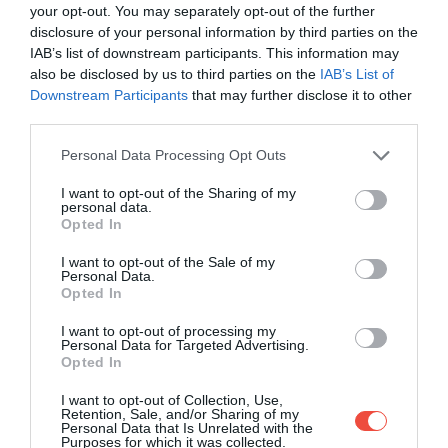
your opt-out. You may separately opt-out of the further
Fotó:
Shutterstock
disclosure of your personal information by third parties on the
IAB’s list of downstream participants. This information may
also be disclosed by us to third parties on the
IAB’s List of
Downstream Participants
that may further disclose it to other
third parties.
Ez is érdekelhet:
10 leves, 10 ország:
Please note that this website/app uses one or more Google
Personal Data Processing Opt Outs
levesötletek, ha a konyhából járnád be a
services and may gather and store information including but
not limited to your visit or usage behaviour. You may click to
I want to opt-out of the Sharing of my
világot
personal data.
grant or deny consent to Google and its third-party tags to
Opted In
use your data for below specified purposes in below Google
consent section.
I want to opt-out of the Sale of my
Personal Data.
ÍGY KÉSZÍTSÜK EL:
Opted In
I want to opt-out of processing my
Első lépésként vegyünk elő egy közepes
Personal Data for Targeted Advertising.
méretű tálat és keverjük össze a joghurtot a
Opted In
tejföllel.
I want to opt-out of Collection, Use,
Ezután béleljünk ki egy apróbb szemű szűrőt
Retention, Sale, and/or Sharing of my
Personal Data that Is Unrelated with the
legalább három rétegnyi sajtvászonnal (finom
Purposes for which it was collected.