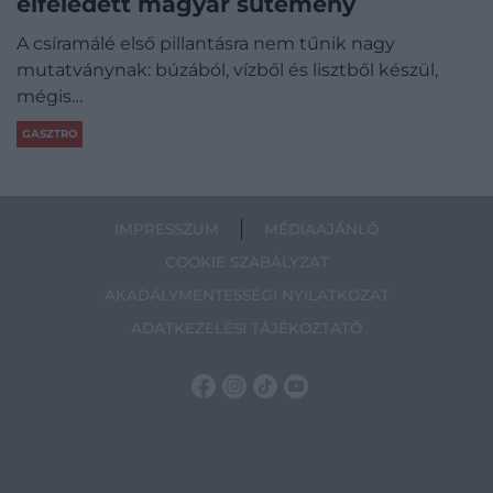
elfeledett magyar sütemény
A csíramálé első pillantásra nem tűnik nagy
mutatványnak: búzából, vízből és lisztből készül,
mégis…
GASZTRO
IMPRESSZUM
MÉDIAAJÁNLÓ
COOKIE SZABÁLYZAT
AKADÁLYMENTESSÉGI NYILATKOZAT
ADATKEZELÉSI TÁJÉKOZTATÓ