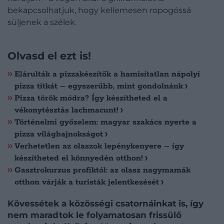
bekapcsolhatjuk, hogy kellemesen ropogóssá
süljenek a szélek.
Olvasd el ezt is!
Elárulták a pizzakészítők a hamisítatlan nápolyi
pizza titkát – egyszerűbb, mint gondolnánk
Pizza török módra? Így készítheted el a
vékonytésztás lachmacunt!
Történelmi győzelem: magyar szakács nyerte a
pizza világbajnokságot
Verhetetlen az olaszok lepénykenyere – így
készítheted el könnyedén otthon!
Gasztrokurzus profiktól: az olasz nagymamák
otthon várják a turisták jelentkezését
Kövessétek a közösségi csatornáinkat is, így
nem maradtok le folyamatosan frissülő