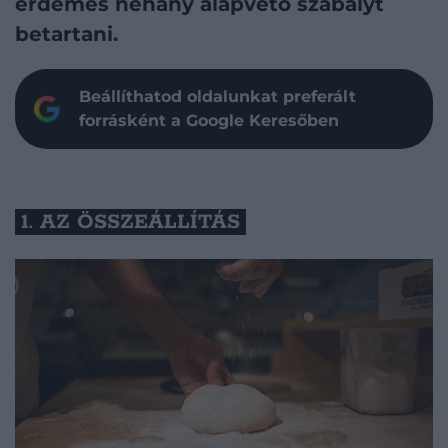
érdemes néhány alapvető szabályt
betartani.
Beállíthatod oldalunkat preferált
forrásként a Google Keresőben
1. AZ ÖSSZEÁLLÍTÁS