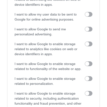
device identifiers in apps.
I want to allow my user data to be sent to
Google for online advertising purposes.
I want to allow Google to send me
personalized advertising.
I want to allow Google to enable storage
related to analytics like cookies on web or
device identifiers in apps.
Fotó:
Jason Jarrach, Unsplash
I want to allow Google to enable storage
Sütés előtt még van egy részlet, amire figyelnünk
related to functionality of the website or app.
kell. A hagyományos pizzaforma elkészítéséhez
semmilyen eszközre sincs szükségünk – főleg nem
I want to allow Google to enable storage
sodrófára, mivel az kipréseli a tésztából a
related to personalization.
légbuborékokat, amelyek híján nem alakulnak ki a
klasszikus pöttyözött, hólyagszerű „
cornicionók
”. A
I want to allow Google to enable storage
related to security, including authentication
helyes technika szerint a tésztagolyókat középen
functionality and fraud prevention, and other
kezdjük el ujjaink hegyével kifelé nyújtogatni, majd