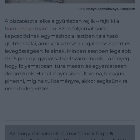
Fotó:
Nadya Spetnitskaya, Unsplash
A pizzatészta lelke a gyúrásban rejlik – fejti ki a
hamuesgyemant.hu
. Ezen folyamat során
kapcsolódnak egymáshoz a lisztben található
glutén szálai, amelyek a tészta rugalmasságáért és
levegősségéért felelnek. Minden esetben legalább
10-15 percnyi gyúrással kell számolnunk – a lényeg,
hogy folyamatosan, türelmesen és egyenletesen
dolgozzunk. Ha túl lágyra sikerült volna, hagyjuk
pihenni, míg ha túl keményre, akkor segítsünk rá
némi hideg vízzel.
Az, hogy mit rakunk rá, már tőlünk függ:
5