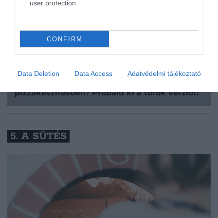
user protection.
a szélekre érkezve ügyeljünk arra, hogy ne
nyomkodjuk be őket – azzal semmi gond sincs, ha
nem lesz szabályos körformájú.
CONFIRM
Data Deletion
Data Access
Adatvédelmi tájékoztató
Ez is érdekelhet!
Már profi vagy a
pizzakészítésben? Próbáld ki a török verziót!
5. A SÜTÉS