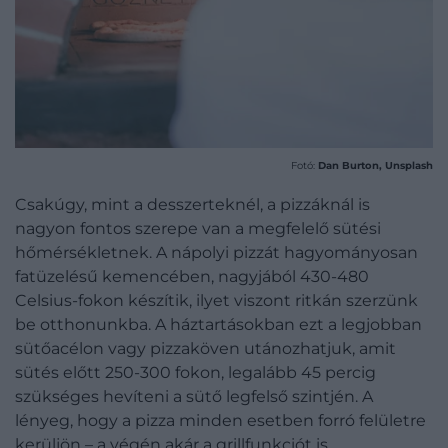
Fotó:
Dan Burton, Unsplash
Csakúgy, mint a desszerteknél, a pizzáknál is
nagyon fontos szerepe van a megfelelő sütési
hőmérsékletnek. A nápolyi pizzát hagyományosan
fatüzelésű kemencében, nagyjából 430-480
Celsius-fokon készítik, ilyet viszont ritkán szerzünk
be otthonunkba. A háztartásokban ezt a legjobban
sütőacélon vagy pizzaköven utánozhatjuk, amit
sütés előtt 250-300 fokon, legalább 45 percig
szükséges hevíteni a sütő legfelső szintjén. A
lényeg, hogy a pizza minden esetben forró felületre
kerüljön – a végén akár a grillfunkciót is