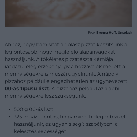
Fotó:
Brenna Huff, Unsplash
Ahhoz, hogy hamisítatlan olasz pizzát készítsünk a
legfontosabb, hogy megfelelő alapanyagokat
használjunk. A tökéletes pizzatészta kémiája
ráadásul elég érzékeny, így a hozzávalók mellett a
mennyiségekre is muszáj ügyelnünk. A nápolyi
pizzához például elengedhetetlen az úgynevezett
00-ás típusú liszt.
4 pizzához például az alábbi
mennyiségekre lesz szükségünk:
500 g 00-ás liszt
325 ml víz – fontos, hogy minél hidegebb vizet
használjunk, ez ugyanis segít szabályozni a
kelesztés sebességét