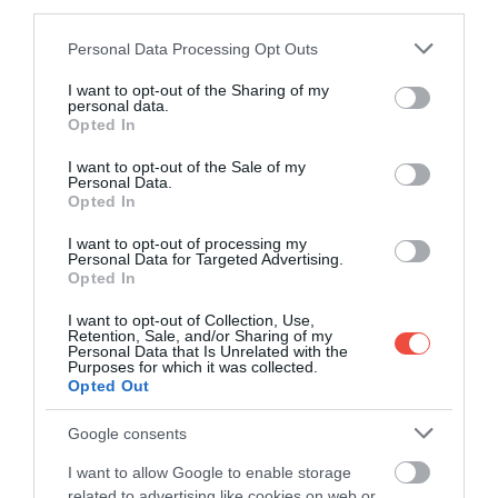
third parties.
Please note that this website/app uses one or more Google
Personal Data Processing Opt Outs
Fotó:
Kit (formerly ConvertKit), Unsplash
services and may gather and store information including but
Ahhoz, hogy a tészta íze igazán érvényesülni tudjon,
not limited to your visit or usage behaviour. You may click to
I want to opt-out of the Sharing of my
personal data.
grant or deny consent to Google and its third-party tags to
muszáj hosszú ideig, lassan keleszteni. Ideális
Opted In
use your data for below specified purposes in below Google
esetben a tésztagolyókat 8-24 órán át szükséges –
consent section.
I want to opt-out of the Sale of my
letakarva – pihentetni szobahőmérsékleten. Ezidő
Personal Data.
alatt a gluténszerkezetben beindul az érési
Opted In
folyamat, a tésztában található természetes cukrok
I want to opt-out of processing my
és savak kioldódnak, az élesztő pedig lassan, de
Personal Data for Targeted Advertising.
biztosan végzi a dolgát. Fontos részlet azonban,
Opted In
hogy minél tovább kelesztjük a tésztát, annál
I want to opt-out of Collection, Use,
kevesebb élesztőre van szükségünk.
Retention, Sale, and/or Sharing of my
Personal Data that Is Unrelated with the
Purposes for which it was collected.
4. A NYÚJTÁS
Opted Out
Google consents
I want to allow Google to enable storage
related to advertising like cookies on web or