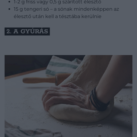
1-2 g friss vagy 0,5 g szárított élesztő
15 g tengeri só – a sónak mindenképpen az
élesztő után kell a tésztába kerülnie
2. A GYÚRÁS