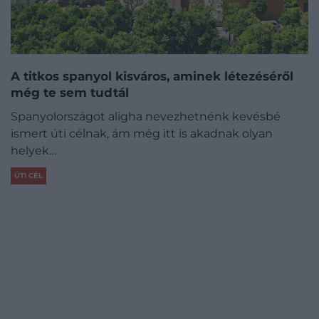
A titkos spanyol kisváros, aminek létezéséről
még te sem tudtál
Spanyolországot aligha nevezhetnénk kevésbé
ismert úti célnak, ám még itt is akadnak olyan
helyek…
ÚTI CÉL