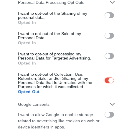
Please note that this website/app uses one or more Google
Personal Data Processing Opt Outs
services and may gather and store information including but
not limited to your visit or usage behaviour. You may click to
I want to opt-out of the Sharing of my
Hiába néz ki annak, a világ egyik
personal data.
grant or deny consent to Google and its third-party tags to
legnépszerűbb sajtja valójában nem sajt
Opted In
use your data for below specified purposes in below Google
A sajtoknak rengeteg változata létezik, ám Norvégia
consent section.
I want to opt-out of the Sale of my
Personal Data.
emblematikus termékéről, a brunosról…
Opted In
GASZTRO
I want to opt-out of processing my
Personal Data for Targeted Advertising.
Opted In
I want to opt-out of Collection, Use,
Retention, Sale, and/or Sharing of my
Personal Data that Is Unrelated with the
Purposes for which it was collected.
Opted Out
Google consents
I want to allow Google to enable storage
related to advertising like cookies on web or
device identifiers in apps.