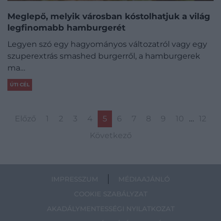
Meglepő, melyik városban kóstolhatjuk a világ
legfinomabb hamburgerét
Legyen szó egy hagyományos változatról vagy egy
szuperextrás smashed burgerről, a hamburgerek
ma…
ÚTI CÉL
Előző
1
2
3
4
5
6
7
8
9
10
…
12
Következő
IMPRESSZUM
MÉDIAAJÁNLÓ
COOKIE SZABÁLYZAT
AKADÁLYMENTESSÉGI NYILATKOZAT