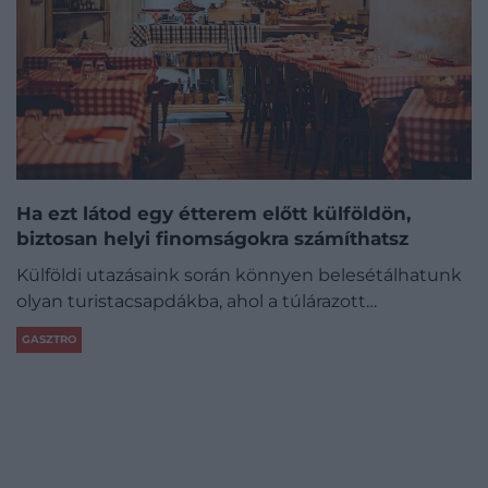
Ha ezt látod egy étterem előtt külföldön,
biztosan helyi finomságokra számíthatsz
Külföldi utazásaink során könnyen belesétálhatunk
olyan turistacsapdákba, ahol a túlárazott…
GASZTRO