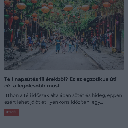
Téli napsütés fillérekből? Ez az egzotikus úti
cél a legolcsóbb most
Itthon a téli időszak általában sötét és hideg, éppen
ezért lehet jó ötlet ilyenkorra időzíteni egy…
ÚTI CÉL