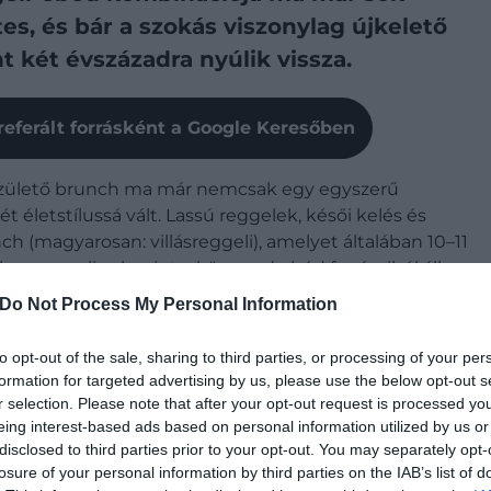
s, és bár a szokás viszonylag újkelető
 két évszázadra nyúlik vissza.
referált forrásként a Google Keresőben
születő brunch ma már nemcsak egy egyszerű
 életstílussá vált. Lassú reggelek, késői kelés és
h (magyarosan: villásreggeli), amelyet általában 10–11
kus reggeli valamint a könnyed ebéd fogásaiból áll.
Do Not Process My Personal Information
to opt-out of the sale, sharing to third parties, or processing of your per
formation for targeted advertising by us, please use the below opt-out s
r selection. Please note that after your opt-out request is processed y
eing interest-based ads based on personal information utilized by us or
disclosed to third parties prior to your opt-out. You may separately opt-
losure of your personal information by third parties on the IAB’s list of