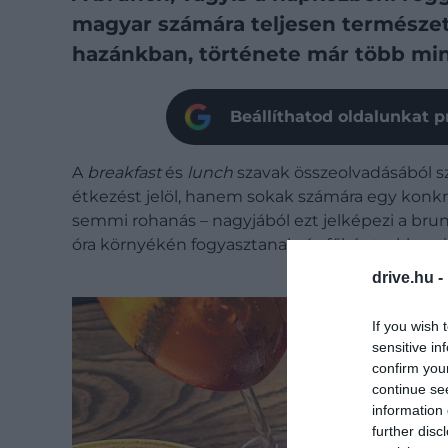
magyar számára teljesen természete
hazánkban, története már több mint
Beállíthatod oldalunkat p
A
breakfast
és
lunch
szavak összeolvadásából 
étkezést jelöl, hanem sokak számára egy konkrét
semmi rohanás – nagyjából ezt jelképezi a brunc
óra környékén fogyasztanak, és főként a klasszi
drive.hu -
If you wish 
sensitive in
confirm you
continue se
information 
further disc