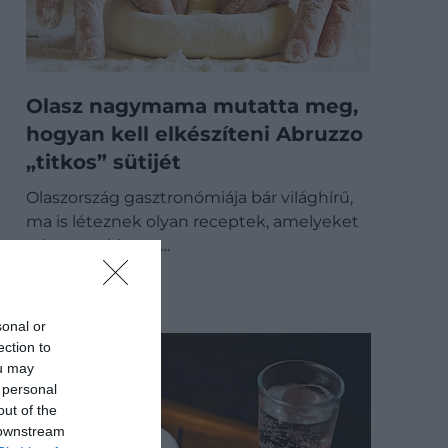
Olasz nagymama mutatta meg,
hogyan kell elkészíteni Abruzzo
„titkos” sütijét
Olaszország gasztronómiája bár világhírű,
ma is léteznek olyan receptek, amelyeket
szinte senki sem…
GASZTRO
sonal or
ection to
ou may
 personal
out of the
 downstream