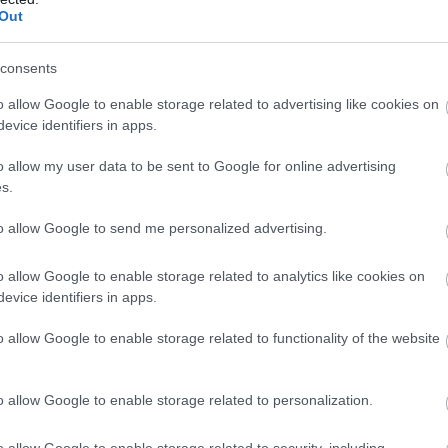
Out
ak tartják, a brunch története valójából a
val régebben, mint gondolnánk. Az 1800-as években
consents
l kezdték, majd a nap első fogását az elejtett
o allow Google to enable storage related to advertising like cookies on
olgálták fel. Magát a kifejezést is egy brit író,
Guy
evice identifiers in apps.
égi és könnyedebb alternatívát keresett a nehéz
o allow my user data to be sent to Google for online advertising
s.
ez vezethető vissza, nem hibáztunk nagyot, ha úgy
fel
a bruncholást: az igazi áttörés ugyanis itt
to allow Google to send me personalized advertising.
osokban, mint New York, Chicago vagy Los Angeles. Az
 elterjedése, amelyek végső soron egy reggeli partit
o allow Google to enable storage related to analytics like cookies on
a bejött, hogy tovább is vitték a szállodák falain
evice identifiers in apps.
o allow Google to enable storage related to functionality of the website
erem kezdett egyfajta kulturális eseményt
o allow Google to enable storage related to personalization.
vonzerejét a rugalmasság és a kreativitás adta.
o allow Google to enable storage related to security, including