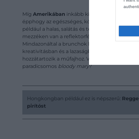
authenti
Míg
Amerikában
inkább kiadós, húsos, palacsint
épphogy az egészséges, könnyű ételek váltak 
például a halas, salátás és teljes kiőrlésű pék
mezzéken van a reflektorfény, míg
Indonéziáb
Mindazonáltal a brunchok lényege a városi roha
kreativitásban és a lazaságban rejlik – nem vé
hozzátartozik a műfajhoz. Végtére is, mit árth
paradicsomos
bloody mary
?
Hongkongban például ez is népszerű:
Reggel
pirítóst