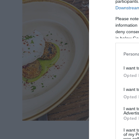
participants
Downstream 
Please note
information 
deny consent
in below Go
Persona
I want t
Opted 
I want t
Opted 
I want 
Advertis
Opted 
I want t
of my P
was col