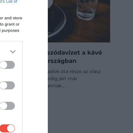
B’s List of
er and store
to grant or
ed purposes
Ezért adnak szódavizet a kávé
mellé Olaszországban
A kávézás évszázadok óta része az olasz
kultúrának, aki pedig járt már
Olaszországban, annak…
GASZTRO