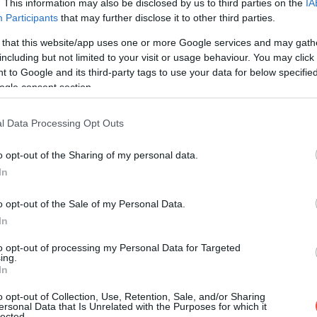
. This information may also be disclosed by us to third parties on the
IA
Participants
that may further disclose it to other third parties.
 that this website/app uses one or more Google services and may gath
including but not limited to your visit or usage behaviour. You may click 
 to Google and its third-party tags to use your data for below specifi
ogle consent section.
l Data Processing Opt Outs
o opt-out of the Sharing of my personal data.
In
o opt-out of the Sale of my Personal Data.
In
to opt-out of processing my Personal Data for Targeted
ing.
In
Fotó:
Nima Naseri, Unsplash
o opt-out of Collection, Use, Retention, Sale, and/or Sharing
ersonal Data that Is Unrelated with the Purposes for which it
lected.