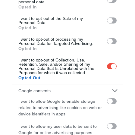
personal data.
A megtisztított spenótot blansírozzuk (főzzük
grant or deny consent to Google and its third-party tags to
Opted In
use your data for below specified purposes in below Google
meg forró vízben, majd rövid időre mártsuk
consent section.
jeges vízbe), majd vágjuk apróra. Egy tálban
I want to opt-out of the Sale of my
Personal Data.
keverjük össze a töltelék többi hozzávalóját,
Opted In
A tésztához keverjük össze a lisztet, a sót és a
I want to opt-out of processing my
szódabikarbónát, majd formázzunk ebből egy
Personal Data for Targeted Advertising.
kis „vulkáni krátert”, a középen található
Opted In
mélyedésbe pedig öntsük bele a tejet, a tojást
I want to opt-out of Collection, Use,
és az olajat. Gyúrjuk össze a tésztát úgy, hogy
Retention, Sale, and/or Sharing of my
Personal Data that Is Unrelated with the
rugalmas legyen, hagyjuk legalább negyedóráig
Purposes for which it was collected.
pihenni, ez után pedig szedjük hat részre.
Opted Out
Google consents
A tésztából készítsünk vékony korongokat,
I want to allow Google to enable storage
related to advertising like cookies on web or
nyújtsuk ki őket, széleiket pedig kenjük meg
device identifiers in apps.
egy kevés olajjal. A tölteléket rakjuk a korongok
közepére, majd a hajtsuk ezt félbe őket, és
I want to allow my user data to be sent to
nyomkodjuk meg alaposan a széleket.
Google for online advertising purposes.