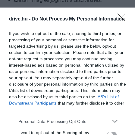
szezámmag és joghurt a díszítéshez.
ÍGY KÉSZÍTSÜK EL:
drive.hu -
Do Not Process My Personal Information
If you wish to opt-out of the sale, sharing to third parties, or
processing of your personal or sensitive information for
targeted advertising by us, please use the below opt-out
section to confirm your selection. Please note that after your
opt-out request is processed you may continue seeing
interest-based ads based on personal information utilized by
us or personal information disclosed to third parties prior to
your opt-out. You may separately opt-out of the further
disclosure of your personal information by third parties on the
IAB’s list of downstream participants. This information may
also be disclosed by us to third parties on the
IAB’s List of
Downstream Participants
that may further disclose it to other
third parties.
Please note that this website/app uses one or more Google
Personal Data Processing Opt Outs
services and may gather and store information including but
Fotó:
Shutterstock
not limited to your visit or usage behaviour. You may click to
I want to opt-out of the Sharing of my