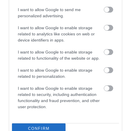
Egy tepsit kenjünk ki olívaolajjal, és pakoljuk
bele a burekeket. Kenjük meg őket még egy
I want to allow Google to send me
personalized advertising.
kevés olívaolajjal, kenjük rá a joghurtot és
szórjuk meg szezámmaggal. Ezt követően
I want to allow Google to enable storage
rakjuk be a közepesen meleg sütőbe, és
related to analytics like cookies on web or
nagyjából 35 perc alatt süssük ropogósra – írja a
device identifiers in apps.
hamuesgyemant.hu
.
I want to allow Google to enable storage
related to functionality of the website or app.
Tipp: ha nem szeretnénk a tésztával
vesződni, akkor réteslapokat is
I want to allow Google to enable storage
related to personalization.
használhatunk – ebből nyugodtan rakjunk
hármat-hármat az aljára és a tetejére.
I want to allow Google to enable storage
related to security, including authentication
functionality and fraud prevention, and other
user protection.
Olvasd el ezt is!
Kanada sült krumplis street foodja, amit Európában
CONFIRM