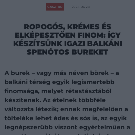
GASZTRO
2024-06-28
ROPOGÓS, KRÉMES ÉS
ELKÉPESZTŐEN FINOM: ÍGY
KÉSZÍTSÜNK IGAZI BALKÁNI
SPENÓTOS BUREKET
A burek – vagy más néven börek – a
balkáni térség egyik legismertebb
finomsága, melyet rétestésztából
készítenek. Az ételnek többféle
változata létezik; ennek megfelelően a
tölteléke lehet édes és sós is, az egyik
legnépszerűbb viszont egyértelműen a