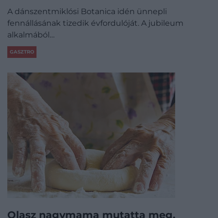
A dánszentmiklósi Botanica idén ünnepli
fennállásának tizedik évfordulóját. A jubileum
alkalmából…
GASZTRO
Olasz nagymama mutatta meg,