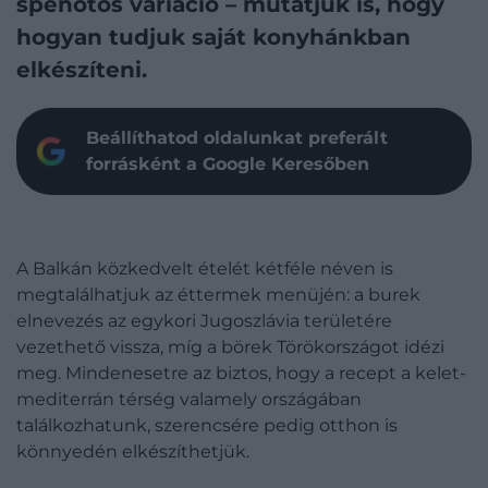
spenótos variáció – mutatjuk is, hogy
hogyan tudjuk saját konyhánkban
elkészíteni.
Beállíthatod oldalunkat preferált
forrásként a Google Keresőben
A Balkán közkedvelt ételét kétféle néven is
megtalálhatjuk az éttermek menüjén: a burek
elnevezés az egykori Jugoszlávia területére
vezethető vissza, míg a börek Törökországot idézi
meg. Mindenesetre az biztos, hogy a recept a kelet-
mediterrán térség valamely országában
találkozhatunk, szerencsére pedig otthon is
könnyedén elkészíthetjük.