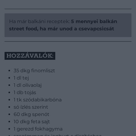
Ha már balkáni receptek:
5 mennyei balkán
street food, ha már unod a csevapcsicsát
HOZZÁVALÓK:
35 dkg finomliszt
1 dl tej
1 dl olívaolaj
1 db tojás
1 tk szódabikarbóna
só ízlés szerint
60 dkg spenót
10 dkg feta sajt
1 gerezd fokhagyma