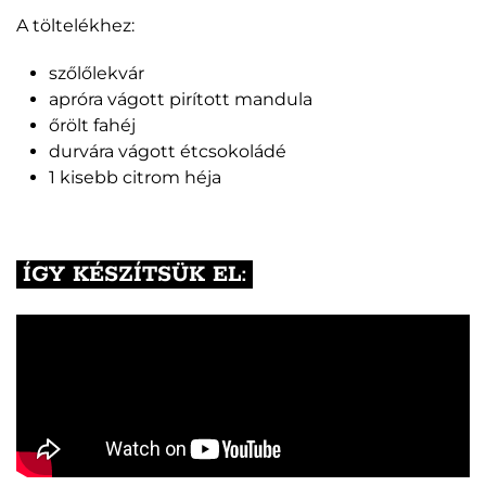
A töltelékhez:
szőlőlekvár
apróra vágott pirított mandula
őrölt fahéj
durvára vágott étcsokoládé
1 kisebb citrom héja
ÍGY KÉSZÍTSÜK EL: