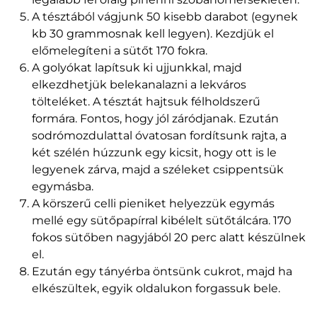
A tésztából vágjunk 50 kisebb darabot (egynek
kb 30 grammosnak kell legyen). Kezdjük el
előmelegíteni a sütőt 170 fokra.
A golyókat lapítsuk ki ujjunkkal, majd
elkezdhetjük belekanalazni a lekváros
tölteléket. A tésztát hajtsuk félholdszerű
formára. Fontos, hogy jól záródjanak. Ezután
sodrómozdulattal óvatosan fordítsunk rajta, a
két szélén húzzunk egy kicsit, hogy ott is le
legyenek zárva, majd a széleket csippentsük
egymásba.
A körszerű celli pieniket helyezzük egymás
mellé egy sütőpapírral kibélelt sütőtálcára. 170
fokos sütőben nagyjából 20 perc alatt készülnek
el.
Ezután egy tányérba öntsünk cukrot, majd ha
elkészültek, egyik oldalukon forgassuk bele.