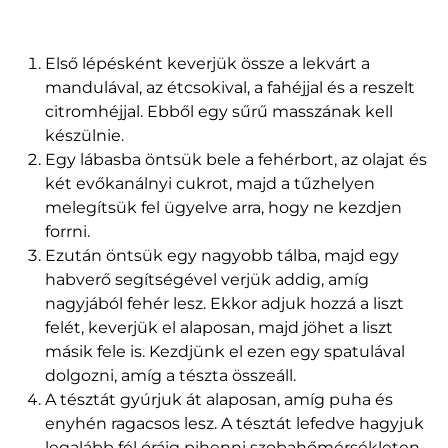
Első lépésként keverjük össze a lekvárt a
mandulával, az étcsokival, a fahéjjal és a reszelt
citromhéjjal. Ebből egy sűrű masszának kell
készülnie.
Egy lábasba öntsük bele a fehérbort, az olajat és
két evőkanálnyi cukrot, majd a tűzhelyen
melegítsük fel ügyelve arra, hogy ne kezdjen
forrni.
Ezután öntsük egy nagyobb tálba, majd egy
habverő segítségével verjük addig, amíg
nagyjából fehér lesz. Ekkor adjuk hozzá a liszt
felét, keverjük el alaposan, majd jöhet a liszt
másik fele is. Kezdjünk el ezen egy spatulával
dolgozni, amíg a tészta összeáll.
A tésztát gyúrjuk át alaposan, amíg puha és
enyhén ragacsos lesz. A tésztát lefedve hagyjuk
legalább fél óráig pihenni szobahőmérsékleten.