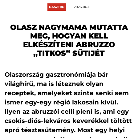
GASZTRO
2026-06-11
OLASZ NAGYMAMA MUTATTA
MEG, HOGYAN KELL
ELKÉSZÍTENI ABRUZZO
„TITKOS” SÜTIJÉT
Olaszország gasztronómiája bár
világhírű, ma is léteznek olyan
receptek, amelyeket szinte senki sem
ismer egy-egy régió lakosain kívül.
Ilyen az abruzzói celli pieni is, ami egy
csokis-diós-lekváros keverékkel töltött
apró tésztasütemény. Most egy helyi