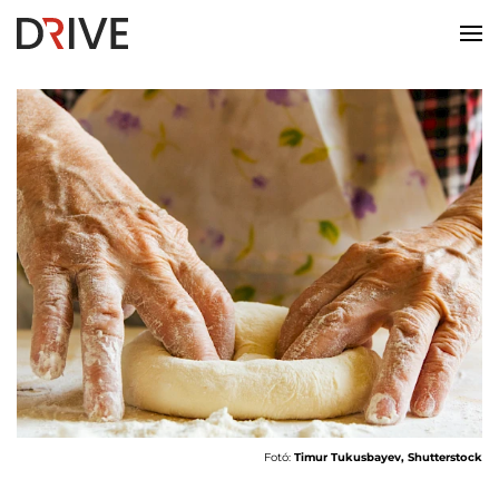
Fotó:
Timur Tukusbayev, Shutterstock