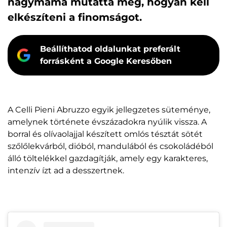
nagymama mutatta meg, hogyan kell
elkészíteni a finomságot.
Beállíthatod oldalunkat preferált
forrásként a Google Keresőben
A Celli Pieni Abruzzo egyik jellegzetes süteménye,
amelynek története évszázadokra nyúlik vissza. A
borral és olívaolajjal készített omlós tésztát sötét
szőlőlekvárból, dióból, mandulából és csokoládéból
álló töltelékkel gazdagítják, amely egy karakteres,
intenzív ízt ad a desszertnek.