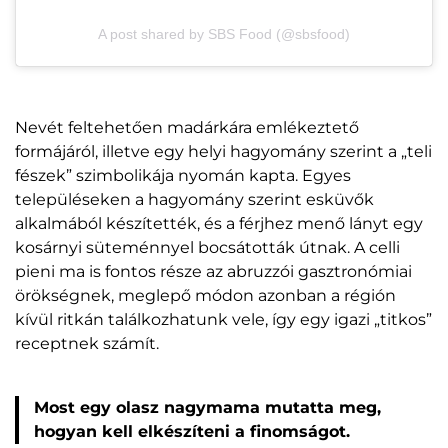
A post shared by SBS Food (@sbsfood)
Nevét feltehetően madárkára emlékeztető
formájáról, illetve egy helyi hagyomány szerint a „teli
fészek” szimbolikája nyomán kapta. Egyes
településeken a hagyomány szerint esküvők
alkalmából készítették, és a férjhez menő lányt egy
kosárnyi süteménnyel bocsátották útnak. A celli
pieni ma is fontos része az abruzzói gasztronómiai
örökségnek, meglepő módon azonban a régión
kívül ritkán találkozhatunk vele, így egy igazi „titkos”
receptnek számít.
Most egy olasz nagymama mutatta meg,
hogyan kell elkészíteni a finomságot.