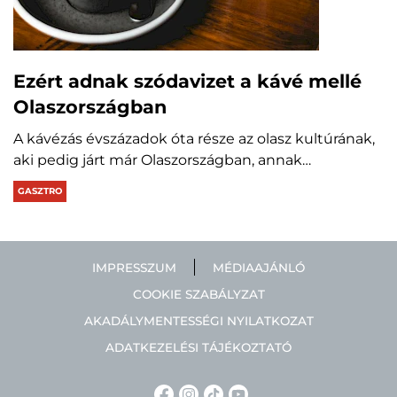
Ezért adnak szódavizet a kávé mellé
Olaszországban
A kávézás évszázadok óta része az olasz kultúrának,
aki pedig járt már Olaszországban, annak…
GASZTRO
IMPRESSZUM
MÉDIAAJÁNLÓ
COOKIE SZABÁLYZAT
AKADÁLYMENTESSÉGI NYILATKOZAT
ADATKEZELÉSI TÁJÉKOZTATÓ