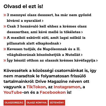
Olvasd el ezt is!
3 mennyei olasz desszert, ha már nem győzöd
kivárni a nyaralást
Csak 3 hozzávaló kell ehhez a krémes olasz
desszerthez, ami kávé mellé is tökéletes
A mexikói esküvői süti, amit lagzi nélkül is
pillanatok alatt elkapkodnak
Kevesen tudják, de Napóleonnak és a II.
világháborúnak köszönhetjük a Nutellát
Így készül otthon az olaszok krémes kávéfagyija
Kövessétek a közösségi csatornáinkat is, így
nem maradtok le folyamatosan frissülő
tartalmainkról: Drive Magazine néven ott
vagyunk a
TikTokon
, az
Instagramon
, a
YouTube
-on és a
Facebookon
is!
OLASZORSZÁG
OLASZ KONYHA
SÜTEMÉNY