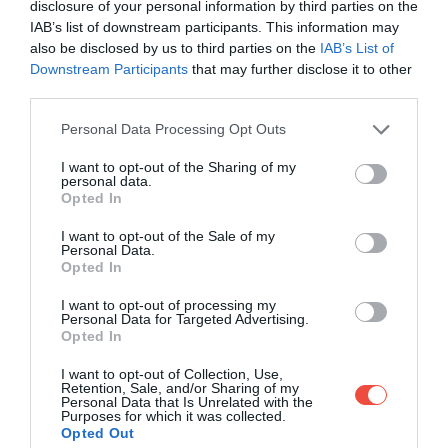
disclosure of your personal information by third parties on the
IAB’s list of downstream participants. This information may
also be disclosed by us to third parties on the
IAB’s List of
Downstream Participants
that may further disclose it to other
third parties.
Please note that this website/app uses one or more Google
Personal Data Processing Opt Outs
services and may gather and store information including but
not limited to your visit or usage behaviour. You may click to
I want to opt-out of the Sharing of my
ÍGY KÉSZÍTSÜK EL:
personal data.
grant or deny consent to Google and its third-party tags to
Opted In
use your data for below specified purposes in below Google
Egy tálban keverjük össze a tejszínt, a tejet és a
consent section.
I want to opt-out of the Sale of my
tojást, maj hagyjuk szobahőmérsékleten 45-60
Personal Data.
Opted In
percet pihenni. Ezt követően mehet hozzá a
cukor, az élesztő és a só is. Dagasztógéppel vagy
I want to opt-out of processing my
kézzel dolgozzuk össze egy kissé ragacsos
Personal Data for Targeted Advertising.
Opted In
golyóvá a tésztát: az edény oldalához még
hozzátapadhat, de az aljához már ne.
I want to opt-out of Collection, Use,
Retention, Sale, and/or Sharing of my
A tésztagolyót tegyük el tálba és takarjuk le,
Personal Data that Is Unrelated with the
majd hagyjuk nagyjából 1 órán át kétszeres
Purposes for which it was collected.
Opted Out
méretűre kelni. Ezután melegítsük elő a sütőt