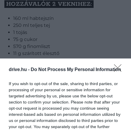
HOZZÁVALÓK 2 VEKNIHEZ:
160 ml habtejszín
250 ml teljes tej
1 tojás
75 g cukor
570 g finomliszt
11 g szárított élesztő
10 g só
kevés vaj a forma kikenéséhez
drive.hu -
Do Not Process My Personal Information
Tálaláshoz:
If you wish to opt-out of the sale, sharing to third parties, or
processing of your personal or sensitive information for
1 ek cukor
targeted advertising by us, please use the below opt-out
1 ek forró víz
section to confirm your selection. Please note that after your
opt-out request is processed you may continue seeing
interest-based ads based on personal information utilized by
us or personal information disclosed to third parties prior to
your opt-out. You may separately opt-out of the further