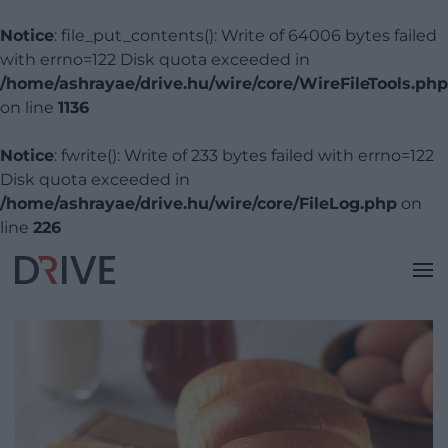
Notice
: file_put_contents(): Write of 64006 bytes failed
with errno=122 Disk quota exceeded in
/home/ashrayae/drive.hu/wire/core/WireFileTools.php
on line
1136
Notice
: fwrite(): Write of 233 bytes failed with errno=122
Disk quota exceeded in
/home/ashrayae/drive.hu/wire/core/FileLog.php
on
line
226