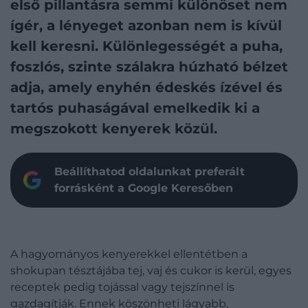
első pillantásra semmi különöset nem
ígér, a lényeget azonban nem is kívül
kell keresni. Különlegességét a puha,
foszlós, szinte szálakra húzható bélzet
adja, amely enyhén édeskés ízével és
tartós puhaságával emelkedik ki a
megszokott kenyerek közül.
Beállíthatod oldalunkat preferált
forrásként a Google Keresőben
A hagyományos kenyerekkel ellentétben a
shokupan tésztájába tej, vaj és cukor is kerül, egyes
receptek pedig tojással vagy tejszínnel is
gazdagítják. Ennek köszönheti lágyabb,