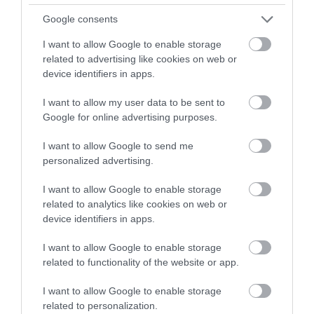
175 Celsius-fokra.
Google consents
Egy kis gyúrással távolítsuk el az esetleges
légbuborékokat, majd osszuk a tésztát két
I want to allow Google to enable storage
related to advertising like cookies on web or
részre. A kész vekniket tegyük egy-egy
device identifiers in apps.
kivajazott kenyérformába.
A sütőben nagyjából 25 perc alatt elkészül a
I want to allow my user data to be sent to
vajkenyér, de a lényeg, hogy tetejük világos
Google for online advertising purposes.
aranybarna legyen.
Amikor kivettük a sütőből, még forrón borítsuk
I want to allow Google to send me
personalized advertising.
be az 1 evőkanál cukorból és 1 evőkanál forró
vízből kikevert mázzal, amitől szép fényes lesz a
I want to allow Google to enable storage
héja.
related to analytics like cookies on web or
device identifiers in apps.
Szeleteléssel érdemes megvárni, amíg a kenyér
legalább langyosra hűl, mert túl forrón felvágva
I want to allow Google to enable storage
könnyen összeeshet. Jól záródó dobozban,
related to functionality of the website or app.
szobahőmérsékleten 2-3 napig marad igazán puha,
I want to allow Google to enable storage
hűtőben pedig akár 5 napig is eltartható, bár az
related to personalization.
állaga ilyenkor változhat. Ha kissé veszít a