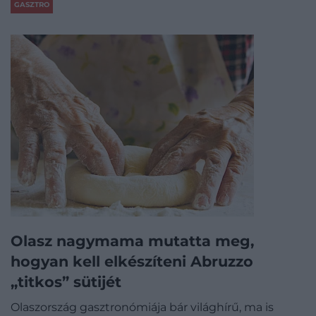
GASZTRO
Olasz nagymama mutatta meg,
hogyan kell elkészíteni Abruzzo
„titkos” sütijét
Olaszország gasztronómiája bár világhírű, ma is