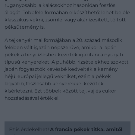
ruganyosabb, a kalácsokhoz hasonlóan foszlós
állagát. Többféle formában elkészíthető: lehet belőle
klasszikus vekni, zsömle, vagy akár ízesített, töltött
péksütemény is.
A tejkenyér mai formájában a 20. század második
felében vált igazán népszerűvé, amikor a japán
pékek a helyi ízléshez kezdték igazítani a nyugati
típusú kenyereket. A puhább, rizsételekhez szokott
japán fogyasztók kevésbé kedvelték a kemény
héjú, európai jellegű vekniket, ezért a pékek
lágyabb, foszlósabb kenyerekkel kezdtek
kísérletezni. Ezt többek között tej, vaj és cukor
hozzáadásával érték el.
Ez is érdekelhet!
A francia pékek titka, amitől