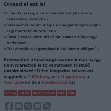
Olvasd el ezt is!
5 légitársaság, ahol a nemzeti konyha már a
fedélzeten kezdődik
Velencéből indult, mégis a magyar konyha egyik
legismertebb körete lett
Ezek a radar alatti úti célok lesznek 2026 nagy
kedvencei
Hol ehetjük a legcsípősebb ételeket a világon?
Kövessétek a közösségi csatornáinkat is, így
nem maradtok le folyamatosan frissülő
tartalmainkról: Drive Magazine néven ott
vagyunk a
TikTokon
, az
Instagramon
, a
YouTube
-on és a
Facebookon
is!
EURÓPA
ÚTI CÉL
GASZTRONÓMIA
ÉTEL
LISTA