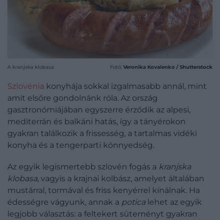
A kranjska klobasa
Fotó:
Veronika Kovalenko / Shutterstock
Szlovénia
konyhája sokkal izgalmasabb annál, mint
amit elsőre gondolnánk róla. Az ország
gasztronómiájában egyszerre érződik az alpesi,
mediterrán és balkáni hatás, így a tányérokon
gyakran találkozik a frissesség, a tartalmas vidéki
konyha és a tengerparti könnyedség.
Az egyik legismertebb szlovén fogás a
kranjska
klobasa,
vagyis a krajnai kolbász, amelyet általában
mustárral, tormával és friss kenyérrel kínálnak. Ha
édességre vágyunk, annak a
potica
lehet az egyik
legjobb választás: a feltekert süteményt gyakran