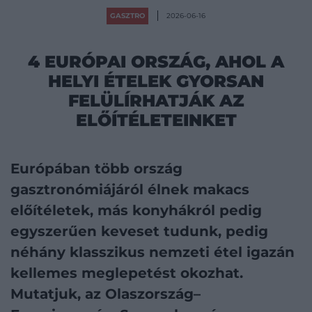
GASZTRO
2026-06-16
4 EURÓPAI ORSZÁG, AHOL A
HELYI ÉTELEK GYORSAN
FELÜLÍRHATJÁK AZ
ELŐÍTÉLETEINKET
Európában több ország
gasztronómiájáról élnek makacs
előítéletek, más konyhákról pedig
egyszerűen keveset tudunk, pedig
néhány klasszikus nemzeti étel igazán
kellemes meglepetést okozhat.
Mutatjuk, az Olaszország–