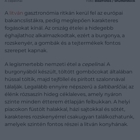
A cepelinai
Fotó:
BearFotos / Shutterstock
A
litván
gasztronómia ritkán kerül fel az európai
bakancslistákra, pedig meglepően karakteres
fogásokat kínál. Az ország ételei a hidegebb
éghajlathoz alkalmazkodtak, ezért a burgonya, a
rozskenyér, a gombák és a tejtermékek fontos
szerepet kapnak.
A legismertebb nemzeti étel a
cepelinai
. A
burgonyából készült, töltött gombócokat általában
hússal töltik, majd tejföllel és pirított szalonnával
tálalják. Legalább ennyire népszerű a
šaltibarščiai
, az
élénk rózsaszín hideg céklaleves, amely nyáron
szinte minden étterem étlapján felbukkan. A helyi
piacokon füstölt halakkal, házi sajtokkal és sötét,
karakteres rozskenyérrel csakugyan találkozhatunk,
amelyek szintén fontos részei a litván konyhának.