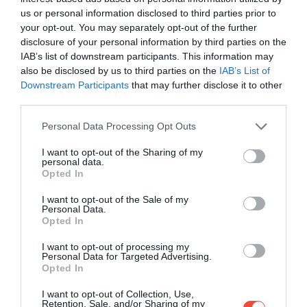
us or personal information disclosed to third parties prior to
your opt-out. You may separately opt-out of the further
disclosure of your personal information by third parties on the
A kulináris élmények igazi rajongóinak!
Európa
IAB’s list of downstream participants. This information may
also be disclosed by us to third parties on the
IAB’s List of
8 legjobb gasztropiaca, ahol felejthetetlen
Downstream Participants
that may further disclose it to other
helyi ételek várnak
third parties.
Please note that this website/app uses one or more Google
Personal Data Processing Opt Outs
services and may gather and store information including but
IZLAND
not limited to your visit or usage behaviour. You may click to
I want to opt-out of the Sharing of my
personal data.
grant or deny consent to Google and its third-party tags to
Opted In
use your data for below specified purposes in below Google
consent section.
I want to opt-out of the Sale of my
Personal Data.
Opted In
I want to opt-out of processing my
Personal Data for Targeted Advertising.
Opted In
I want to opt-out of Collection, Use,
Retention, Sale, and/or Sharing of my