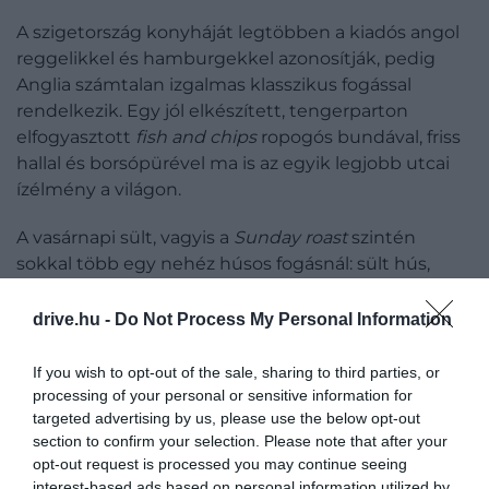
A szigetország konyháját legtöbben a kiadós angol
reggelikkel és hamburgekkel azonosítják, pedig
Anglia számtalan izgalmas klasszikus fogással
rendelkezik. Egy jól elkészített, tengerparton
elfogyasztott
fish and chips
ropogós bundával, friss
hallal és borsópürével ma is az egyik legjobb utcai
ízélmény a világon.
A vasárnapi sült, vagyis a
Sunday roast
szintén
sokkal több egy nehéz húsos fogásnál: sült hús,
burgonya, zöldségek,
Yorkshire pudding
és a húslé
ízét tartalmazó
gravy
szósz kerül a tányérra.
drive.hu -
Do Not Process My Personal Information
Hűvösebb időben egy pitével (akár egy
angolnással
)
vagy egy hangulatos délutáni tea melletti
Apple
If you wish to opt-out of the sale, sharing to third parties, or
crumble
-lel is közelebb kerülhetünk a rejtélyhez,
processing of your personal or sensitive information for
targeted advertising by us, please use the below opt-out
miért rajonganak sokan ezekért a falatokért.
section to confirm your selection. Please note that after your
opt-out request is processed you may continue seeing
interest-based ads based on personal information utilized by