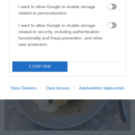
megkóstolni. A bátraknak pedig kötelező kipróbálni
I want to allow Google to enable storage
az erjesztett cápahúst, a
hákarlalt
is.
related to personalization.
I want to allow Google to enable storage
LITVÁNIA
related to security, including authentication
functionality and fraud prevention, and other
user protection.
CONFIRM
Data Deletion
Data Access
Adatvédelmi tájékoztató