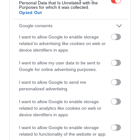
Personal Data that Is Unrelated with the
Purposes for which it was collected.
Opted Out
Google consents
I want to allow Google to enable storage
related to advertising like cookies on web or
A hákarlal, az erjesztett bálna
Fotó:
SandaloFilms / Shutterstock
device identifiers in apps.
Izland
konyhája elsőre szokatlannak tűnhet, de
I want to allow my user data to be sent to
éppen ettől lesz emlékezetes. A friss halak és
Google for online advertising purposes.
tengeri ételek mellett az egyik legismertebb fogás
a
kjötsúpa
, vagyis a bárányhúsleves, amely
I want to allow Google to send me
zöldségekkel készül, és hűvös napokon kifejezetten
personalized advertising.
jólesik.
I want to allow Google to enable storage
A helyiek körében népszerű a
plokkfiskurt
, azaz
related to analytics like cookies on web or
device identifiers in apps.
krémes halragut főtt burgonyával, valamint
harðfiskurt,
ami vajas szárított halat jelent. A
skyr
, a
I want to allow Google to enable storage
sűrű, fehérjében gazdag tejtermék ma már máshol
related to functionality of the website or app.
is ismert, de az anyaországában érdemes igazán