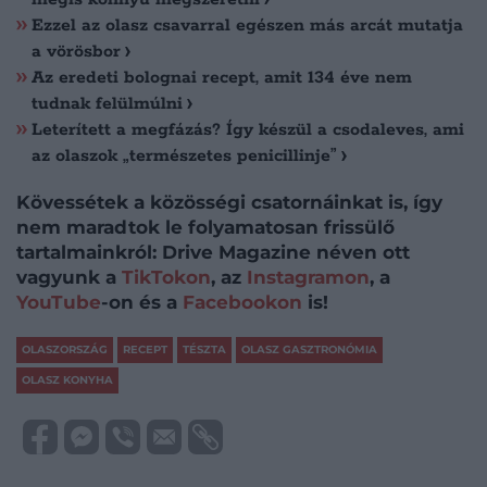
Ezzel az olasz csavarral egészen más arcát mutatja
a vörösbor
Az eredeti bolognai recept, amit 134 éve nem
tudnak felülmúlni
Leterített a megfázás? Így készül a csodaleves, ami
az olaszok „természetes penicillinje”
Kövessétek a közösségi csatornáinkat is, így
nem maradtok le folyamatosan frissülő
tartalmainkról: Drive Magazine néven ott
vagyunk a
TikTokon
, az
Instagramon
, a
YouTube
-on és a
Facebookon
is!
OLASZORSZÁG
RECEPT
TÉSZTA
OLASZ GASZTRONÓMIA
OLASZ KONYHA