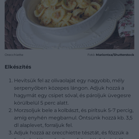
Orecchiette
Fotó:
Mariontxa/Shutterstock
Elkészítés
Hevítsük fel az olívaolajat egy nagyobb, mély
serpenyőben közepes lángon. Adjuk hozzá a
hagymát egy csipet sóval, és pároljuk üvegesre
körülbelül 5 perc alatt.
Morzsoljuk bele a kolbászt, és pirítsuk 5-7 percig,
amíg enyhén megbarnul. Öntsünk hozzá kb. 3,5
dl alaplevet, forraljuk fel.
Adjuk hozzá az orecchiette tésztát, és főzzük a