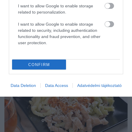
1 közepes padlizsán (kb. 35 dkg)
I want to allow Google to enable storage
related to personalization.
400 g hámozott vagy darabolt paradicsom
(konzervből)
I want to allow Google to enable storage
4–5 nagy bazsalikomlevél
related to security, including authentication
15 g finomra vágott vöröshagyma
functionality and fraud prevention, and other
45 ml fehérbor
user protection.
30-45 g reszelt ricotta salata vagy parmezán
Kb. 2-3 dl napraforgóolaj a sütéshez
CONFIRM
Data Deletion
Data Access
Adatvédelmi tájékoztató