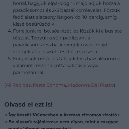
borral, hagyjuk elpárologni, majd adjuk hozzá a
paradicsomot és 2-3 bazsalikomlevelet. Főzzük
fedő alatt alacsony lángon kb. 10 percig, amíg
kissé besűrűsödik.
Forraljunk fel bő, sós vizet, és főzzük ki a busiate
tésztát. Tegyük a sült padlizsánt a
paradicsomszószba, keverjük össze, majd
szedjük át a leszűrt tésztát a szószba.
Forgassuk össze, és tálaljuk friss bazsalikommal,
valamint reszelt ricotta salatával vagy
parmezánnal.
(
All Recipes
,
Pasta Sonoma
,
Madonna Del Piatto
)
Olvasd el ezt is!
Így készül Velencében a krémes citromos rizottó
Az olaszok tojáslevese nem olyan, mint a magyar,
mégis könnyű megszeretni