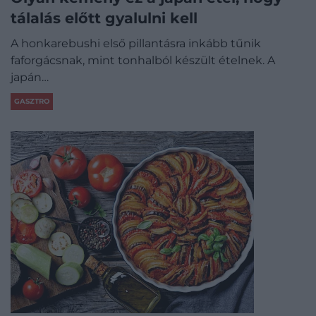
tálalás előtt gyalulni kell
A honkarebushi első pillantásra inkább tűnik
faforgácsnak, mint tonhalból készült ételnek. A
japán…
GASZTRO