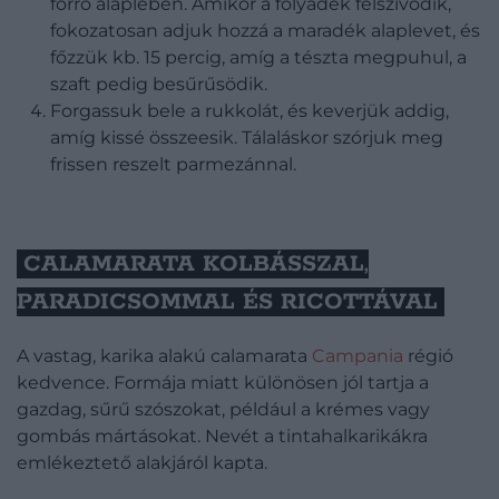
forró alaplében. Amikor a folyadék felszívódik,
fokozatosan adjuk hozzá a maradék alaplevet, és
főzzük kb. 15 percig, amíg a tészta megpuhul, a
szaft pedig besűrűsödik.
Forgassuk bele a rukkolát, és keverjük addig,
amíg kissé összeesik. Tálaláskor szórjuk meg
frissen reszelt parmezánnal.
CALAMARATA KOLBÁSSZAL,
PARADICSOMMAL ÉS RICOTTÁVAL
A vastag, karika alakú calamarata
Campania
régió
kedvence. Formája miatt különösen jól tartja a
gazdag, sűrű szószokat, például a krémes vagy
gombás mártásokat. Nevét a tintahalkarikákra
emlékeztető alakjáról kapta.