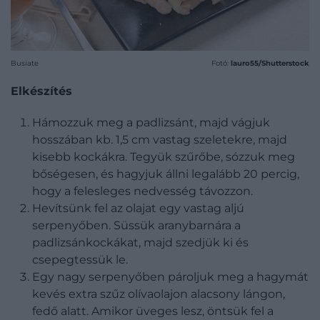
Busiate
Fotó:
lauro55/Shutterstock
Elkészítés
Hámozzuk meg a padlizsánt, majd vágjuk
hosszában kb. 1,5 cm vastag szeletekre, majd
kisebb kockákra. Tegyük szűrőbe, sózzuk meg
bőségesen, és hagyjuk állni legalább 20 percig,
hogy a felesleges nedvesség távozzon.
Hevítsünk fel az olajat egy vastag aljú
serpenyőben. Süssük aranybarnára a
padlizsánkockákat, majd szedjük ki és
csepegtessük le.
Egy nagy serpenyőben pároljuk meg a hagymát
kevés extra szűz olívaolajon alacsony lángon,
fedő alatt. Amikor üveges lesz, öntsük fel a