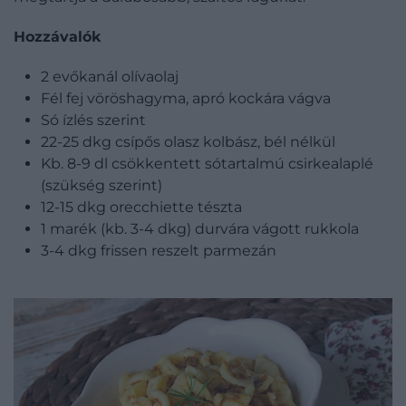
Hozzávalók
2 evőkanál olívaolaj
Fél fej vöröshagyma, apró kockára vágva
Só ízlés szerint
22-25 dkg csípős olasz kolbász, bél nélkül
Kb. 8-9 dl csökkentett sótartalmú csirkealaplé
(szükség szerint)
12-15 dkg orecchiette tészta
1 marék (kb. 3-4 dkg) durvára vágott rukkola
3-4 dkg frissen reszelt parmezán