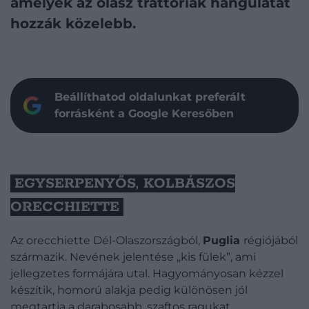
amelyek az olasz trattoriák hangulatát
hozzák közelebb.
Beállíthatod oldalunkat preferált
forrásként a Google Keresőben
EGYSERPENYŐS, KOLBÁSZOS
ORECCHIETTE
Az orecchiette Dél-Olaszországból,
Puglia
régiójából
származik. Nevének jelentése „kis fülek”, ami
jellegzetes formájára utal. Hagyományosan kézzel
készítik, homorú alakja pedig különösen jól
megtartja a darabosabb, szaftos ragukat.