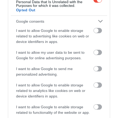
Personal Data that Is Unrelated with the
Szűrjük le – hagyjunk rajta egy kevés főzővizet –,
Purposes for which it was collected.
majd forgassuk a szószba alacsony lángon.
Opted Out
Keverjük hozzá a ricottát és kevés reszelt
Google consents
pecorinót. Tálaláskor ismét szórjuk meg a sajttal.
I want to allow Google to enable storage
related to advertising like cookies on web or
device identifiers in apps.
PADLIZSÁNOS-PARADICSOMOS
I want to allow my user data to be sent to
BUSIATE
Google for online advertising purposes.
A busiate
Szicília
nyugati részéről,
Trapani
I want to allow Google to send me
környékéről származik. Nevét a „busa” nevű pálcáról
personalized advertising.
kapta, amelyre a tésztát is feltekerik formázáskor.
I want to allow Google to enable storage
Spirális alakja kiválóan megtartja a sűrű, darabos
related to analytics like cookies on web or
szószokat.
device identifiers in apps.
Hozzávalók
I want to allow Google to enable storage
related to functionality of the website or app.
40–50 dkg busiate