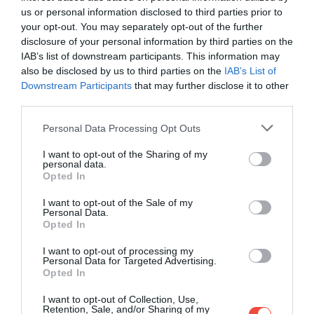
us or personal information disclosed to third parties prior to
your opt-out. You may separately opt-out of the further
disclosure of your personal information by third parties on the
IAB’s list of downstream participants. This information may
also be disclosed by us to third parties on the
IAB’s List of
Downstream Participants
that may further disclose it to other
third parties.
Please note that this website/app uses one or more Google
Personal Data Processing Opt Outs
services and may gather and store information including but
Calamarata
Fotó:
Oxana Denezhkina/Shutterstock
not limited to your visit or usage behaviour. You may click to
I want to opt-out of the Sharing of my
personal data.
grant or deny consent to Google and its third-party tags to
Elkészítés
Opted In
use your data for below specified purposes in below Google
consent section.
I want to opt-out of the Sale of my
Pároljuk üvegesre a finomra vágott hagymát
Personal Data.
olívaolajon. Adjuk hozzá a fokhagymát és a
Opted In
szétmorzsolt kolbászt, majd pirítsuk addig, amíg
I want to opt-out of processing my
a hús elveszíti nyers színét.
Personal Data for Targeted Advertising.
Opted In
Sózzuk, borsozzuk, majd adjuk hozzá a
paradicsomot, és főzzük együtt kb. 5 percig.
I want to opt-out of Collection, Use,
Közben főzzük ki a tésztát bő, sós vízben.
Retention, Sale, and/or Sharing of my