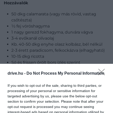
Hozzávalók
50 dkg calamarata (vagy más rövid, vastag
csőtészta)
½ fej vöröshagyma
1 nagy gerezd fokhagyma, durvára vágva
3-4 evőkanál olívaolaj
Kb. 40-50 dkg enyhe olasz kolbász, bél nélkül
2-3 érett paradicsom, felkockázva (elhagyható)
10-15 dkg ricotta
Só és frissen őrölt bors ízlés szerint
5-6 dkg frissen reszelt pecorino romano sajt
drive.hu -
Do Not Process My Personal Information
If you wish to opt-out of the sale, sharing to third parties, or
processing of your personal or sensitive information for
targeted advertising by us, please use the below opt-out
section to confirm your selection. Please note that after your
opt-out request is processed you may continue seeing
interest-based ads based on personal information utilized by